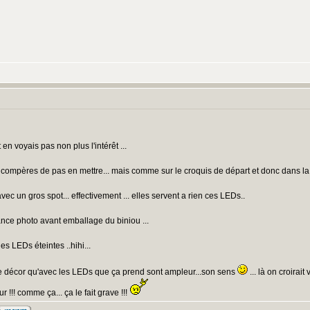
en voyais pas non plus l'intérêt ...
s compères de pas en mettre... mais comme sur le croquis de départ et donc dans l
ec un gros spot... effectivement ... elles servent a rien ces LEDs..
éance photo avant emballage du biniou ...
les LEDs éteintes ..hihi...
re le décor qu'avec les LEDs que ça prend sont ampleur...son sens
... là on croirait
!!! comme ça... ça le fait grave !!!