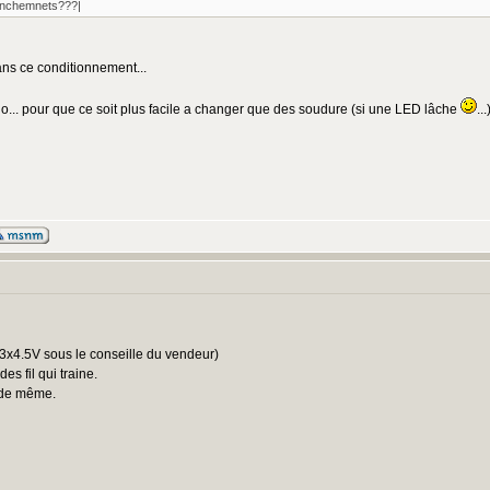
ranchemnets???|
dans ce conditionnement...
no... pour que ce soit plus facile a changer que des soudure (si une LED lâche
..
:
(3x4.5V sous le conseille du vendeur)
es fil qui traine.
e de même.