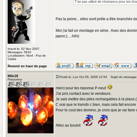
T'as pas utilisé de résistance pour tes b
Pas la peine... elles sont préte a être branchés 
Moi j'ai fait un montage en série.. Avec des domi
japon;).....hihi)
Inscrit le: 02 Nov 2007
Messages: 5910
Localisation: Nord - Pas de
Calais
Revenir en haut de page
Milo18
Posté le: Lun Oct 05, 2009 12:54
Sujet du message
Fractureur
merci pour tes reponse P-neuf.
J'ai pris contact avec le vendeurs.
Je vais mettre des piles rechargables à la place.
C vrai que le transfo c bien, mais cela fait encore d
Pour le cout des domino, je crois que je vai fair
Allez au boulot