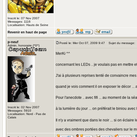
Inscrit le: 07 Nov 2007
Messages: 1116
Localisation: Hauts de Seine
Revenir en haut de page
p-neuf
Posté le: Mer Oct 07, 2009 9:47
Sujet du message:
Admin. honoraire (^0^)
MerKi ^^
concernant les LEDs .. je voulais pas en mettre et 
J'ai à plusieurs reprises tenté de convaincre me
quand je vois comment il on exposer le décor ... av
Pour l'anecdote .. avec fifi ... au moment de la s
Inscrit le: 02 Nov 2007
à la lumière du jour ... on préférait le biniou avec 
Messages: 5910
Localisation: Nord - Pas de
Calais
Il n'y a vraiment que dans le noir ... si on éclai
avec des ombres portées des chevaliers sur le mur 