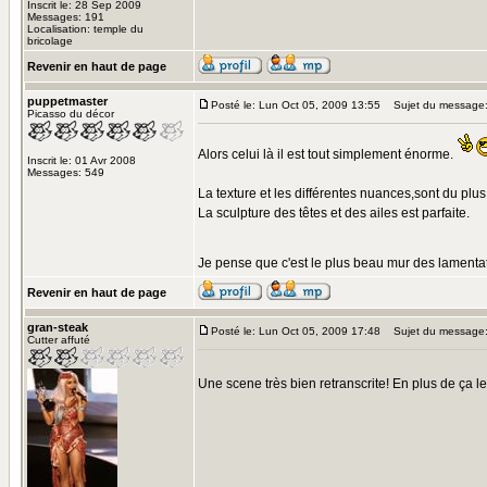
Inscrit le: 28 Sep 2009
Messages: 191
Localisation: temple du
bricolage
Revenir en haut de page
puppetmaster
Posté le: Lun Oct 05, 2009 13:55
Sujet du message
Picasso du décor
Alors celui là il est tout simplement énorme.
Inscrit le: 01 Avr 2008
Messages: 549
La texture et les différentes nuances,sont du plus 
La sculpture des têtes et des ailes est parfaite.
Je pense que c'est le plus beau mur des lamentat
Revenir en haut de page
gran-steak
Posté le: Lun Oct 05, 2009 17:48
Sujet du message
Cutter affuté
Une scene très bien retranscrite! En plus de ça l