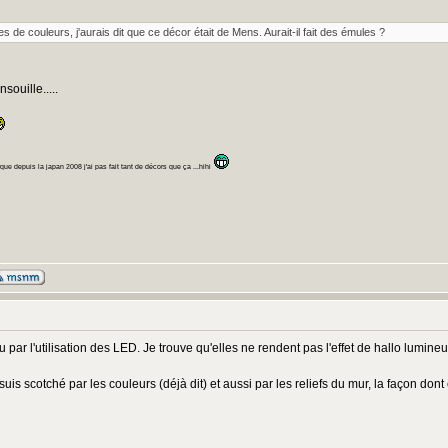
 de couleurs, j'aurais dit que ce décor était de Mens. Aurait-il fait des émules ?
ouille.....
ue depuis la japan 2008 j'ai pas fait tant de décors que ça ...hihi
u par l'utilisation des LED. Je trouve qu'elles ne rendent pas l'effet de hallo lumineux
suis scotché par les couleurs (déjà dit) et aussi par les reliefs du mur, la façon don