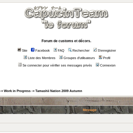
Forum de customs et décors.
Site
Facebook
FAQ
Rechercher
S'enregistrer
Liste des Membres
Groupes d'utilisateurs
Profil
Se connecter pour vérifier ses messages privés
Connexion
->
Work in Progress
->
Tamashii Nation 2009 Autumn
Message
: