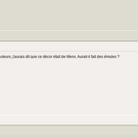
:
leurs, j'aurais dit que ce décor était de Mens. Aurait-il fait des émules ?
: