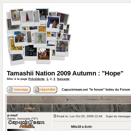
Tamashii Nation 2009 Autumn : "Hope"
Aller à la page
Précédente
1
,
2
,
3
Suivante
Capucinteam.net "le forum" Index du Forum
Auteur
p-neuf
Posté le: Lun Oct 05, 2009 12:46
Sujet du message
Admin. honoraire (^0^)
Milo18 a écrit: