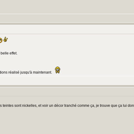
:
belle effet.
ions réalisé jusqu'à maintenant.
:
es teintes sont nickelles, et voir un décor tranché comme ça, je trouve que ça lui d