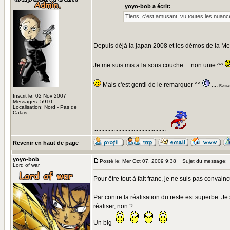
yoyo-bob a écrit:
Tiens, c'est amusant, vu toutes les nuances
Depuis déjà la japan 2008 et les démos de la Mens
Je me suis mis a la sous couche ... non unie ^^
Mais c'est gentil de le remarquer ^^
....
Remarq
Inscrit le: 02 Nov 2007
Messages: 5910
Localisation: Nord - Pas de
Calais
...............................................
Revenir en haut de page
yoyo-bob
Posté le: Mer Oct 07, 2009 9:38
Sujet du message:
Lord of war
Pour être tout à fait franc, je ne suis pas convainc
Par contre la réalisation du reste est superbe. Je 
réaliser, non ?
Un big