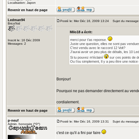
Localisation: Japon
Revenir en haut de page
Ledman94
Posté le: Mer Déc 16, 2009 13:24
Sujet du message
Bricol'kid
Milo18 a écrit:
merci pour t'as reponse.
Inscrit le: 16 Déc 2009
Messages: 2
Juste une question, elles ne sont pas vendue
C'est vendu avec le raccord 12 Volt?
J'aurai avoir un peu plus de détails, les 10 L
Si tu pouvez m'éclairé
sur ces points de d
Ou t'ou simplement, Il y a peu être une noti
Bonjour!
Pourquoi ne pas demander directement au vend
cordialement.
Revenir en haut de page
p-neuf
Posté le: Mer Déc 16, 2009 13:31
Sujet du message
Admin. honoraire (^0^)
c'est ce qu'il a fini par faire