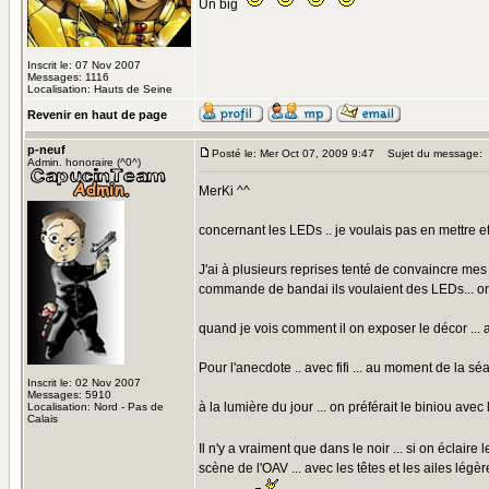
Un big
Inscrit le: 07 Nov 2007
Messages: 1116
Localisation: Hauts de Seine
Revenir en haut de page
p-neuf
Posté le: Mer Oct 07, 2009 9:47
Sujet du message:
Admin. honoraire (^0^)
MerKi ^^
concernant les LEDs .. je voulais pas en mettre et 
J'ai à plusieurs reprises tenté de convaincre me
commande de bandai ils voulaient des LEDs... on
quand je vois comment il on exposer le décor ... av
Pour l'anecdote .. avec fifi ... au moment de la s
Inscrit le: 02 Nov 2007
Messages: 5910
à la lumière du jour ... on préférait le biniou avec 
Localisation: Nord - Pas de
Calais
Il n'y a vraiment que dans le noir ... si on éclai
scène de l'OAV ... avec les têtes et les ailes légè