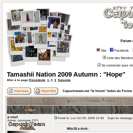
Forum 
Site
Facebook
Liste des Membre
Se connecter pour vé
Tamashii Nation 2009 Autumn : "Hope"
Aller à la page
Précédente
1
,
2
,
3
Suivante
Capucinteam.net "le forum" Index du Forum
Auteur
p-neuf
Posté le: Lun Oct 05, 2009 12:46
Sujet du message
Admin. honoraire (^0^)
Milo18 a écrit: