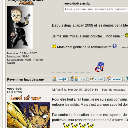
yoyo-bob a écrit:
Tiens, c'est amusant, vu toutes les nuances de 
Depuis déjà la japan 2008 et les démos de la Mens
Je me suis mis a la sous couche ... non unie ^^
Mais c'est gentil de le remarquer ^^
....
Remarq
Inscrit le: 02 Nov 2007
Messages: 5910
Localisation: Nord - Pas de
Calais
...............................................
Revenir en haut de page
yoyo-bob
Posté le: Mer Oct 07, 2009 9:38
Sujet du message:
Lord of war
Pour être tout à fait franc, je ne suis pas convain
entoure les golds. Mais c'est vrai que cet effet doit
Par contre la réalisation du reste est superbe. Je 
parties du mur ressortent par rapport à d'autre. C