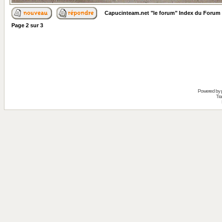
Capucinteam.net "le forum" Index du Forum
Page
2
sur
3
Powered by
Tra