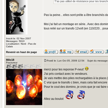
T'as pas utilisé de résistance pour tes bran
Pas la peine... elles sont préte a être branchés 
Moi j'ai fait un montage en série.. Avec des domi
tous relié sur un transfo 12volt (en 110/220... pou
Inscrit le: 02 Nov 2007
Messages: 5910
Localisation: Nord - Pas de
Calais
Revenir en haut de page
Milo18
Posté le: Lun Oct 05, 2009 12:54
Sujet du message
Fractureur
merci pour tes reponse P-neuf.
J'ai pris contact avec le vendeurs.
Je vais mettre des piles rechargables à la place.
C vrai que le transfo c bien, mais cela fait encore d
Pour le cout des domino, je crois que je vai fair
Allez au boulot