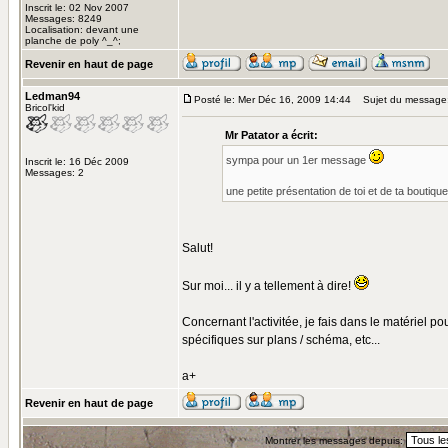
Inscrit le: 02 Nov 2007
Messages: 8249
Localisation: devant une
planche de poly ^_^;
Revenir en haut de page
Ledman94
Posté le: Mer Déc 16, 2009 14:44
Sujet du message
Bricol'kid
Mr Patator a écrit:
sympa pour un 1er message
Inscrit le: 16 Déc 2009
Messages: 2
une petite présentation de toi et de ta boutiqu
Salut!
Sur moi... il y a tellement à dire!
Concernant l'activitée, je fais dans le matériel 
spécifiques sur plans / schéma, etc...
a+
Revenir en haut de page
Montrer les messages depuis: