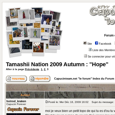
Forum 
Site
Facebook
Liste des Membre
Se connecter pour vé
Tamashii Nation 2009 Autumn : "Hope"
Aller à la page
Précédente
1
,
2
,
3
Capucinteam.net "le forum" Index du Forum
Auteur
hotrod_kraken
Posté le: Mer Déc 16, 2009 16:02
Sujet du message:
Capucin Forever
moi je veux bien un petit topo de qui tu es d'ou tu