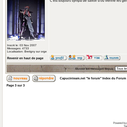
C'est toujours sympa de savoir d'où vienne les gens
Inscrit le: 03 Nov 2007
Messages: 4733
Localisation: Bretigny sur orge
Revenir en haut de page
Montrer les messages depuis:
Capucinteam.net "le forum" Index du Forum
Page
3
sur
3
Powered by
Tra