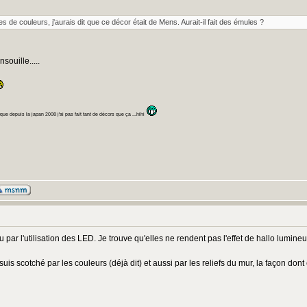
 de couleurs, j'aurais dit que ce décor était de Mens. Aurait-il fait des émules ?
ouille.....
ue depuis la japan 2008 j'ai pas fait tant de décors que ça ...hihi
u par l'utilisation des LED. Je trouve qu'elles ne rendent pas l'effet de hallo lumineux
suis scotché par les couleurs (déjà dit) et aussi par les reliefs du mur, la façon don