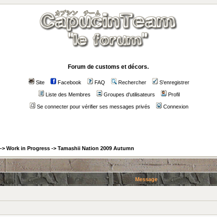
Forum de customs et décors.
Site
Facebook
FAQ
Rechercher
S'enregistrer
Liste des Membres
Groupes d'utilisateurs
Profil
Se connecter pour vérifier ses messages privés
Connexion
->
Work in Progress
->
Tamashii Nation 2009 Autumn
Message
: