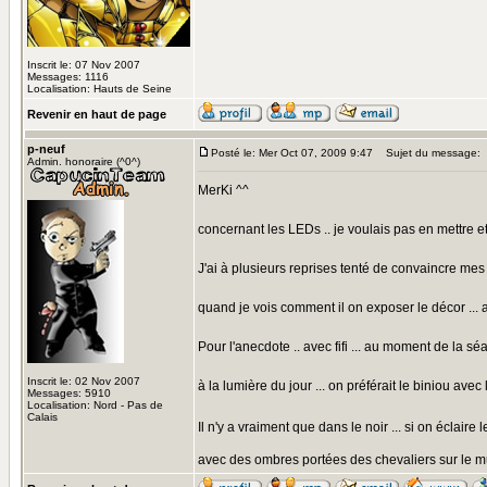
Inscrit le: 07 Nov 2007
Messages: 1116
Localisation: Hauts de Seine
Revenir en haut de page
p-neuf
Posté le: Mer Oct 07, 2009 9:47
Sujet du message:
Admin. honoraire (^0^)
MerKi ^^
concernant les LEDs .. je voulais pas en mettre et 
J'ai à plusieurs reprises tenté de convaincre me
quand je vois comment il on exposer le décor ... av
Pour l'anecdote .. avec fifi ... au moment de la s
Inscrit le: 02 Nov 2007
à la lumière du jour ... on préférait le biniou avec 
Messages: 5910
Localisation: Nord - Pas de
Calais
Il n'y a vraiment que dans le noir ... si on éclai
avec des ombres portées des chevaliers sur le mur 