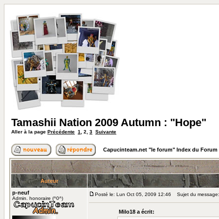
Tamashii Nation 2009 Autumn : "Hope"
Aller à la page
Précédente
1
,
2
,
3
Suivante
Capucinteam.net "le forum" Index du Forum
Auteur
p-neuf
Posté le: Lun Oct 05, 2009 12:46
Sujet du message
Admin. honoraire (^0^)
Milo18 a écrit: