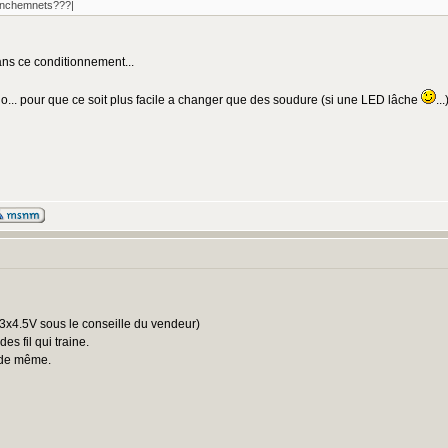
ranchemnets???|
dans ce conditionnement...
no... pour que ce soit plus facile a changer que des soudure (si une LED lâche
..
:
(3x4.5V sous le conseille du vendeur)
es fil qui traine.
e de même.