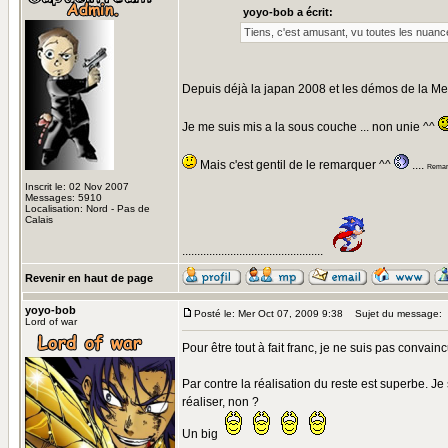
yoyo-bob a écrit:
Tiens, c'est amusant, vu toutes les nuances
Depuis déjà la japan 2008 et les démos de la Mens
Je me suis mis a la sous couche ... non unie ^^
Mais c'est gentil de le remarquer ^^
....
Remarq
Inscrit le: 02 Nov 2007
Messages: 5910
Localisation: Nord - Pas de
Calais
...............................................
Revenir en haut de page
yoyo-bob
Posté le: Mer Oct 07, 2009 9:38
Sujet du message:
Lord of war
Pour être tout à fait franc, je ne suis pas convainc
Par contre la réalisation du reste est superbe. Je 
réaliser, non ?
Un big