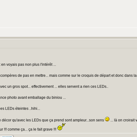
en voyais pas non plus l'intérêt ...
s compères de pas en mettre... mais comme sur le croquis de départ et donc dans l
ec un gros spot... effectivement ... elles servent a rien ces LEDs..
éance photo avant emballage du biniou ...
les LEDs éteintes ..hihi...
re le décor qu'avec les LEDs que ça prend sont ampleur...son sens
... là on croirait
!!! comme ça... ça le fait grave !!!