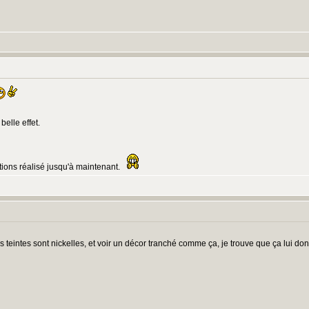
:
belle effet.
ions réalisé jusqu'à maintenant.
:
es teintes sont nickelles, et voir un décor tranché comme ça, je trouve que ça lui d