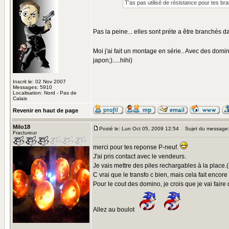
T'as pas utilisé de résistance pour tes b
Pas la peine... elles sont préte a être branchés 
Moi j'ai fait un montage en série.. Avec des domi
japon;).....hihi)
Inscrit le: 02 Nov 2007
Messages: 5910
Localisation: Nord - Pas de
Calais
Revenir en haut de page
Milo18
Posté le: Lun Oct 05, 2009 12:54
Sujet du message
Fractureur
merci pour tes reponse P-neuf.
J'ai pris contact avec le vendeurs.
Je vais mettre des piles rechargables à la place.
C vrai que le transfo c bien, mais cela fait encore d
Pour le cout des domino, je crois que je vai fair
Allez au boulot