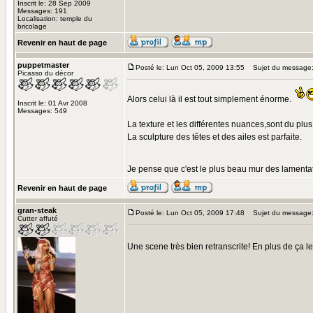
Inscrit le: 28 Sep 2009
Messages: 191
Localisation: temple du
bricolage
Revenir en haut de page
puppetmaster
Posté le: Lun Oct 05, 2009 13:55
Sujet du message
Picasso du décor
Alors celui là il est tout simplement énorme.
Inscrit le: 01 Avr 2008
Messages: 549
La texture et les différentes nuances,sont du plus 
La sculpture des têtes et des ailes est parfaite.
Je pense que c'est le plus beau mur des lamentat
Revenir en haut de page
gran-steak
Posté le: Lun Oct 05, 2009 17:48
Sujet du message
Cutter affuté
Une scene très bien retranscrite! En plus de ça l