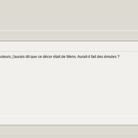
:
leurs, j'aurais dit que ce décor était de Mens. Aurait-il fait des émules ?
: