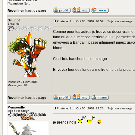
Localisation: Pilier de
l'Atlantique Nord
Revenir en haut de page
Grujnot
Posté le: Lun Oct 05, 2009 10:57
Sujet du message:
Bricol'kid
Comme pour les autres je trouve ce décor vraiment 
fond ou quelque chose derrière qui lui permette de
envoyées à Bandai il passe infiniment mieux grâce 
blanc....
C'est très franchement dommage...
Envoyez leur des fonds à mettre en plus la prochai
Inscrit le: 24 Avr 2008
Messages: 10
Revenir en haut de page
Mensouille
Posté le: Lun Oct 05, 2009 13:26
Sujet du message:
Modo Floodeur
je prends note