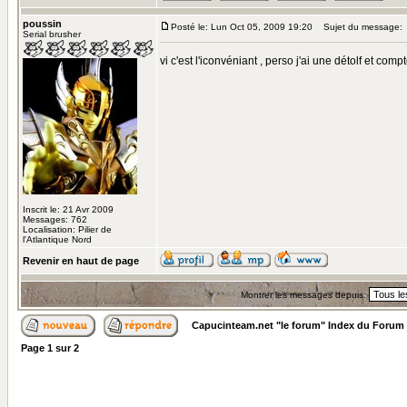
poussin
Posté le: Lun Oct 05, 2009 19:20
Sujet du message:
Serial brusher
vi c'est l'iconvéniant , perso j'ai une détolf et com
Inscrit le: 21 Avr 2009
Messages: 762
Localisation: Pilier de
l'Atlantique Nord
Revenir en haut de page
Montrer les messages depuis:
Capucinteam.net "le forum" Index du Forum
Page
1
sur
2