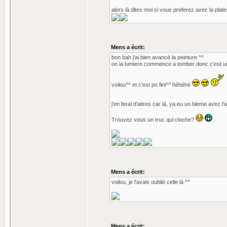
alors là dites moi si vous preferez avec la pla
Mens a écrit:
bon bah j'ai bien avancé la peinture ^^
on la lumiere commence a tomber donc c'est un
voilou^^ et c'est po fini^^ héhéhé
j'en ferai d'aitres car là, ya eu un bleme avec l
Trouvez vous un truc qui cloche?
Mens a écrit:
voilou, je l'avais oublié celle là ^^
Mens a écrit: