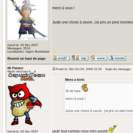
merci à vous !
Juste une chose à savoir...j'ai pris un pied monstr
Inscrit le: 03 Nov 2007
Messages: 3516
Localisation: région Bordelaise
Revenir en haut de page
Mr Patator
Posté le: Dim Oct 04, 2009 22:33
Sujet du message:
Modo méchant è__é
Mens a écrit:
36 de haut
merci à vous !
Juste une chose à savoir...j'ai pris un pied mo
yeah tout comme nous mon poulet
Inscrit le: 02 Nov 2007