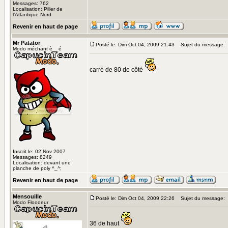
Messages: 762
Localisation: Pilier de
l'Atlantique Nord
Revenir en haut de page
Mr Patator
Posté le: Dim Oct 04, 2009 21:43
Sujet du message:
Modo méchant è__é
carré de 80 de côté
Inscrit le: 02 Nov 2007
Messages: 8249
Localisation: devant une
planche de poly ^_^;
Revenir en haut de page
Mensouille
Posté le: Dim Oct 04, 2009 22:26
Sujet du message:
Modo Floodeur
36 de haut