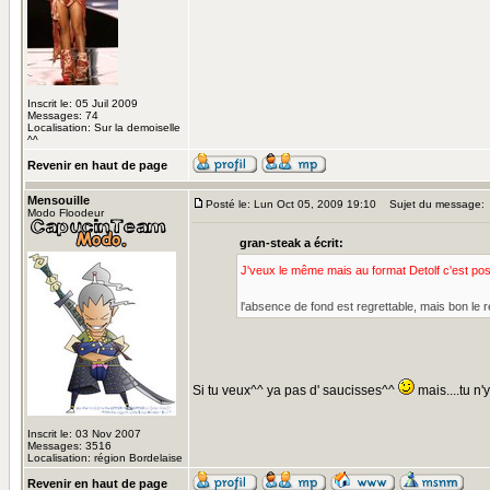
Inscrit le: 05 Juil 2009
Messages: 74
Localisation: Sur la demoiselle
^^
Revenir en haut de page
Mensouille
Posté le: Lun Oct 05, 2009 19:10
Sujet du message:
Modo Floodeur
gran-steak a écrit:
J'veux le même mais au format Detolf c'est pos
l'absence de fond est regrettable, mais bon l
Si tu veux^^ ya pas d' saucisses^^
mais....tu n'
Inscrit le: 03 Nov 2007
Messages: 3516
Localisation: région Bordelaise
Revenir en haut de page