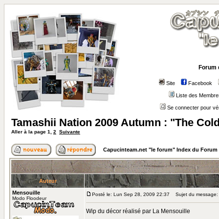
Forum 
Site
Facebook
Liste des Membre
Se connecter pour vé
Tamashii Nation 2009 Autumn : "The Col
Aller à la page
1
,
2
Suivante
Capucinteam.net "le forum" Index du Forum
Auteur
Mensouille
Posté le: Lun Sep 28, 2009 22:37
Sujet du message: T
Modo Floodeur
Wip du décor réalisé par La Mensouille