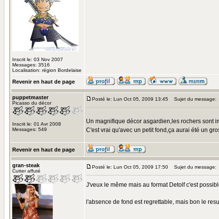
Inscrit le: 03 Nov 2007
Messages: 3516
Localisation: région Bordelaise
Revenir en haut de page
puppetmaster
Posté le: Lun Oct 05, 2009 13:45
Sujet du message:
Picasso du décor
Un magnifique décor asgardien,les rochers sont 
Inscrit le: 01 Avr 2008
Messages: 549
C'est vrai qu'avec un petit fond,ça aurai été un gro
Revenir en haut de page
gran-steak
Posté le: Lun Oct 05, 2009 17:50
Sujet du message:
Cutter affuté
J'veux le même mais au format Detolf c'est possib
l'absence de fond est regrettable, mais bon le r