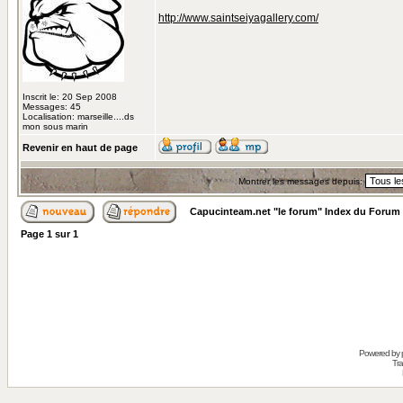
http://www.saintseiyagallery.com/
Inscrit le: 20 Sep 2008
Messages: 45
Localisation: marseille....ds
mon sous marin
Revenir en haut de page
Montrer les messages depuis:
Capucinteam.net "le forum" Index du Forum
Page
1
sur
1
Powered by
Tra