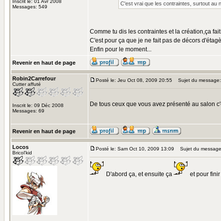
Inscrit le: 01 Avr 2008
C'est vrai que les contraintes, surtout a
Messages: 549
Comme tu dis les contraintes et la création,ça fa
C'est pour ça que je ne fait pas de décors d'étagè
Enfin pour le moment...
Revenir en haut de page
Robin2Carrefour
Posté le: Jeu Oct 08, 2009 20:55
Sujet du message:
Cutter affuté
De tous ceux que vous avez présenté au salon c'e
Inscrit le: 09 Déc 2008
Messages: 69
Revenir en haut de page
Locos
Posté le: Sam Oct 10, 2009 13:09
Sujet du message
Bricol'kid
D'abord ça, et ensuite ça
et pour fini