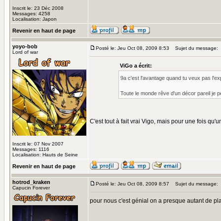
Inscrit le: 23 Déc 2008
Messages: 4258
Localisation: Japon
Revenir en haut de page
yoyo-bob
Posté le: Jeu Oct 08, 2009 8:53
Sujet du message:
Lord of war
ViGo a écrit:
9a c'est l'avantage quand tu veux pas l'e
Toute le monde rêve d'un décor pareil je p
C'est tout à fait vrai Vigo, mais pour une fois qu'
Inscrit le: 07 Nov 2007
Messages: 1116
Localisation: Hauts de Seine
Revenir en haut de page
hotrod_kraken
Posté le: Jeu Oct 08, 2009 8:57
Sujet du message:
Capucin Forever
pour nous c'est génial on a presque autant de plac