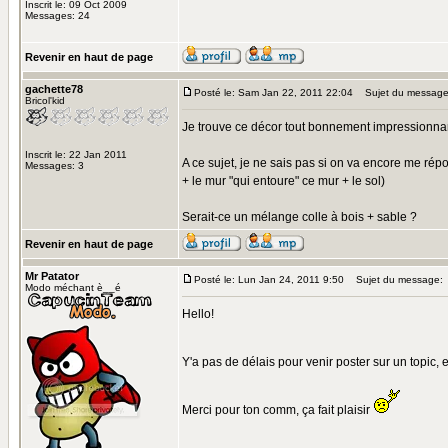
Inscrit le: 09 Oct 2009
Messages: 24
Revenir en haut de page
gachette78
Posté le: Sam Jan 22, 2011 22:04
Sujet du message
Bricol'kid
Je trouve ce décor tout bonnement impressionnant.
Inscrit le: 22 Jan 2011
A ce sujet, je ne sais pas si on va encore me répo
Messages: 3
+ le mur "qui entoure" ce mur + le sol)
Serait-ce un mélange colle à bois + sable ?
Revenir en haut de page
Mr Patator
Posté le: Lun Jan 24, 2011 9:50
Sujet du message:
Modo méchant è__é
Hello!
Y'a pas de délais pour venir poster sur un topic, 
Merci pour ton comm, ça fait plaisir