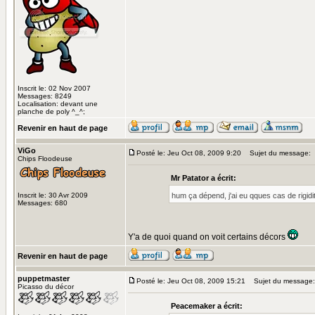
Inscrit le: 02 Nov 2007
Messages: 8249
Localisation: devant une
planche de poly ^_^;
Revenir en haut de page
ViGo
Posté le: Jeu Oct 08, 2009 9:20
Sujet du message:
Chips Floodeuse
Mr Patator a écrit:
Inscrit le: 30 Avr 2009
hum ça dépend, j'ai eu qques cas de rigidi
Messages: 680
Y'a de quoi quand on voit certains décors
Revenir en haut de page
puppetmaster
Posté le: Jeu Oct 08, 2009 15:21
Sujet du message:
Picasso du décor
Peacemaker a écrit: