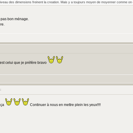
u niveau des dimensions freinent la creation. Mais y a toujours moyen de moyenner comme on d
it pas bon ménage.
re.
st celui que je préfère bravo
:
r ça
Continuer à nous en mettre plein les yeux!!!!