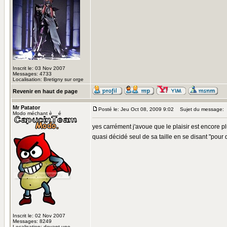
Inscrit le: 03 Nov 2007
Messages: 4733
Localisation: Bretigny sur orge
Revenir en haut de page
Mr Patator
Posté le: Jeu Oct 08, 2009 9:02
Sujet du message:
Modo méchant è__é
yes carrément j'avoue que le plaisir est encore p
quasi décidé seul de sa taille en se disant "pour 
Inscrit le: 02 Nov 2007
Messages: 8249
Localisation: devant une