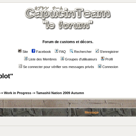
Forum de customs et décors.
Site
Facebook
FAQ
Rechercher
S'enregistrer
Liste des Membres
Groupes d'utilisateurs
Profil
Se connecter pour vérifier ses messages privés
Connexion
plot"
->
Work in Progress
->
Tamashii Nation 2009 Autumn
Message