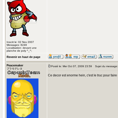
Inscrit le: 02 Nov 2007
Messages: 8249
Localisation: devant une
planche de poly ^_^;
Revenir en haut de page
Peacemaker
Posté le: Mer Oct 07, 2009 23:59
Sujet du message:
プラモデレタ
Ce decor est enorme hein, c'est le truc pour faire