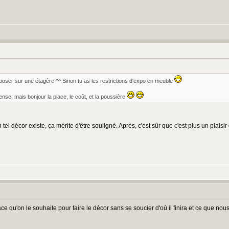
xposer sur une étagère ^^ Sinon tu as les restrictions d'expo en meuble
ense, mais bonjour la place, le coût, et la poussière
un tel décor existe, ça mérite d'être souligné. Après, c'est sûr que c'est plus un plais
e qu'on le souhaite pour faire le décor sans se soucier d'où il finira et ce que nou