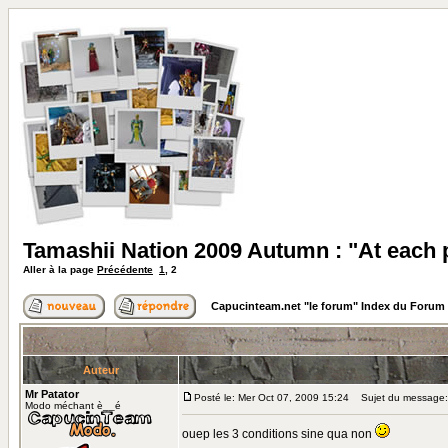
Tamashii Nation 2009 Autumn : "At each 
Aller à la page
Précédente
1
,
2
Capucinteam.net "le forum" Index du Forum
Auteur
Mr Patator
Posté le: Mer Oct 07, 2009 15:24
Sujet du message:
Modo méchant è__é
ouep les 3 conditions sine qua non