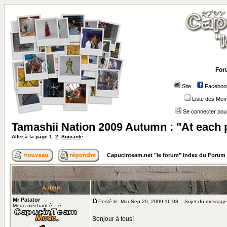
For
Site
Faceboo
Liste des Me
Se connecter pour
Tamashii Nation 2009 Autumn : "At each 
Aller à la page
1
,
2
Suivante
Capucinteam.net "le forum" Index du Forum
Auteur
Mr Patator
Posté le: Mar Sep 29, 2009 16:03
Sujet du message: 
Modo méchant è__é
Bonjour à tous!