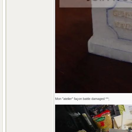
Mon "atelier" façon battle damaged ^^;