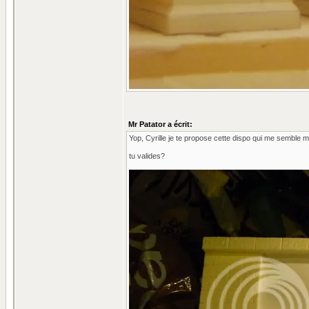
Mr Patator a écrit:
Yop, Cyrille je te propose cette dispo qui me semble
tu valides?