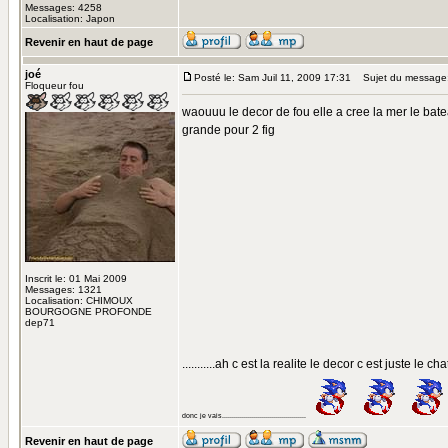
Messages: 4258
Localisation: Japon
Revenir en haut de page
joé
Posté le: Sam Juil 11, 2009 17:31
Sujet du message
Floqueur fou
waouuu le decor de fou elle a cree la mer le batea
grande pour 2 fig
Inscrit le: 01 Mai 2009
Messages: 1321
Localisation: CHIMOUX
BOURGOGNE PROFONDE
dep71
...........ah c est la realite le decor c est juste le 
donc je vais..........................................
Revenir en haut de page