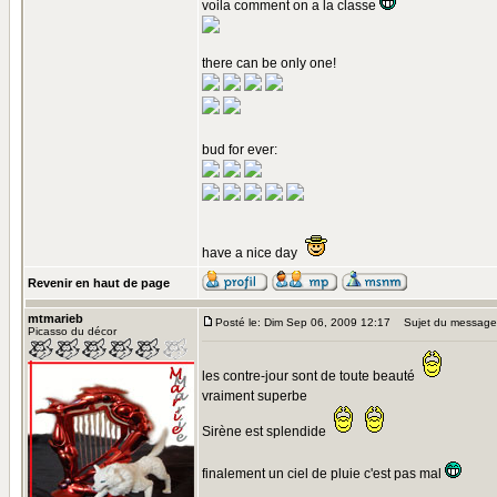
voila comment on a la classe
there can be only one!
bud for ever:
have a nice day
Revenir en haut de page
mtmarieb
Posté le: Dim Sep 06, 2009 12:17
Sujet du message
Picasso du décor
les contre-jour sont de toute beauté
vraiment superbe
Sirène est splendide
finalement un ciel de pluie c'est pas mal