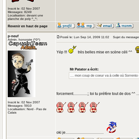
Inscrit le: 02 Nov 2007
Messages: 8249
Localisation: devant une
planche de poly ^_^;
Revenir en haut de page
p-neuf
Posté le: Lun Sep 14, 2009 11:02
Sujet du message
Admin. honoraire (^0^)
Yép !!!
très belles mise en scène céli ^^
Mr Patator a écrit:
.... mon coup de coeur va à celle où Sorrento
forcement...............;; toi tu préfère tout de dos ^^ .
Inscrit le: 02 Nov 2007
Messages: 5910
Localisation: Nord - Pas de
Calais
oki je.........................................