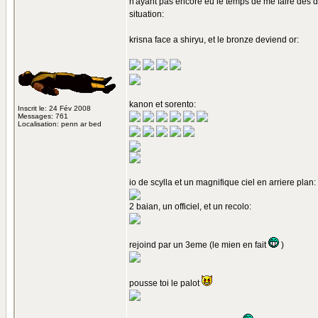
n'ayant pas encore eu le temps de me faire des dec
situation:
krisna face a shiryu, et le bronze deviend or:
kanon et sorento:
Inscrit le: 24 Fév 2008
Messages: 761
Localisation: penn ar bed
io de scylla et un magnifique ciel en arriere plan:
2 baian, un officiel, et un recolo:
rejoind par un 3eme (le mien en fait
)
pousse toi le palot