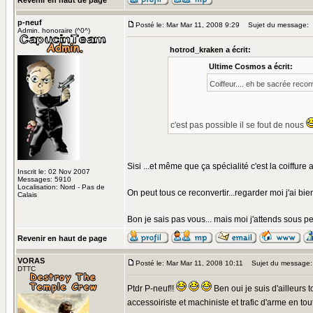
Revenir en haut de page
p-neuf
Posté le: Mar Mar 11, 2008 9:29
Sujet du message:
Admin. honoraire (^0^)
hotrod_kraken a écrit:
Ultime Cosmos a écrit:
Coiffeur.... eh be sacrée reco
c'est pas possible il se fout de nous
Sisi ...et même que ça spécialité c'est la coiffure au
Inscrit le: 02 Nov 2007
Messages: 5910
Localisation: Nord - Pas de
On peut tous ce reconvertir...regarder moi j'ai bie
Calais
Bon je sais pas vous... mais moi j'attends sous pe
Revenir en haut de page
VORAS
Posté le: Mar Mar 11, 2008 10:11
Sujet du message:
DTTC
Ptdr P-neuf!!
Ben oui je suis d'ailleurs 
accessoiriste et machiniste et trafic d'arme en tou