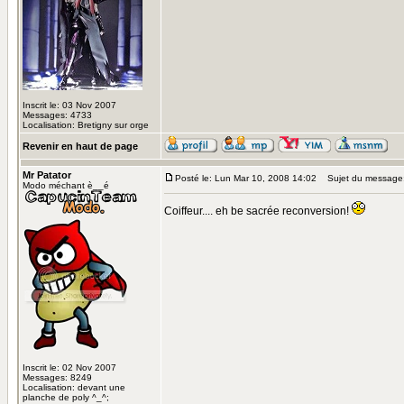
Inscrit le: 03 Nov 2007
Messages: 4733
Localisation: Bretigny sur orge
Revenir en haut de page
Mr Patator
Posté le: Lun Mar 10, 2008 14:02
Sujet du message
Modo méchant è__é
Coiffeur.... eh be sacrée reconversion!
Inscrit le: 02 Nov 2007
Messages: 8249
Localisation: devant une
planche de poly ^_^;