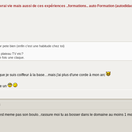
re vrai vie mais aussi de ces expériences ..formations.. auto Formation (autodid
 pete bien (enfin c'est une habitude chez toi)
e plateau TV etc?
e fois une claque.
ue je suis coiffeur à la base....mais j'ai plus d'une corde à mon arc
re un
:
et c'est meme pas son boulo...rassure moi tu as bosser dans le domaine au moins 1 mo