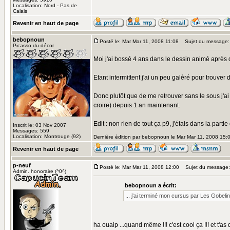
Localisation: Nord - Pas de
Calais
Revenir en haut de page
bebopnoun
Posté le: Mar Mar 11, 2008 11:08
Sujet du message:
Picasso du décor
Moi j'ai bossé 4 ans dans le dessin animé après d
Etant intermittent j'ai un peu galèré pour trouv
Donc plutôt que de me retrouver sans le sous j'a
croire) depuis 1 an maintenant.
Edit : non rien de tout ça p9, j'étais dans la par
Inscrit le: 03 Nov 2007
Messages: 559
Localisation: Montrouge (92)
Dernière édition par bebopnoun le Mar Mar 11, 2008 15:05
Revenir en haut de page
p-neuf
Posté le: Mar Mar 11, 2008 12:00
Sujet du message:
Admin. honoraire (^0^)
bebopnoun a écrit:
... j'ai terminé mon cursus par Les Gobeli
ha ouaip ...quand même !!! c'est cool ça !!! et t'as