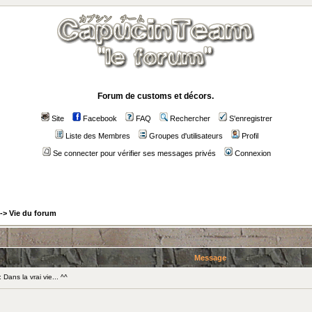
Forum de customs et décors.
Site
Facebook
FAQ
Rechercher
S'enregistrer
Liste des Membres
Groupes d'utilisateurs
Profil
Se connecter pour vérifier ses messages privés
Connexion
->
Vie du forum
Message
ans la vrai vie... ^^