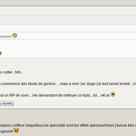
nversion!
 cutter...hihi...
n commencé des étude de gynéco.... mais a mon 1er stage j'ai tout laissé tombé...c'éta
ut un MP de vovo ...me demandant de nettoyer ce topic...lol... oki je
toujours coiffeur maquilleur,ma spécialité sont les effets spéciaux!!mais j'avoue êtr
t genre!!