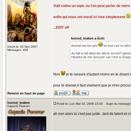
Voili voilou un topic ou l'on peut parler de not
enfin qui nous ont mené ici tout simplement
...EDIT off
hotrod_kraken a écrit:
dremel est ton ami
en tout cas ce décor
Inscrit le: 02 Nov 2007
Messages: 409
Au fait tu taf dans les décor toi non? genr
Histoire de me rassurer car c'est a chaqu
Non
je te rassure d'autant moins en te disant q
pour le dremel,il faut vraiment que je m'en procu
Revenir en haut de page
hotrod_kraken
Posté le: Lun Mar 10, 2008 13:43
Sujet du message
Capucin Forever
ah non alors la c'est pas juste...tant de talent 