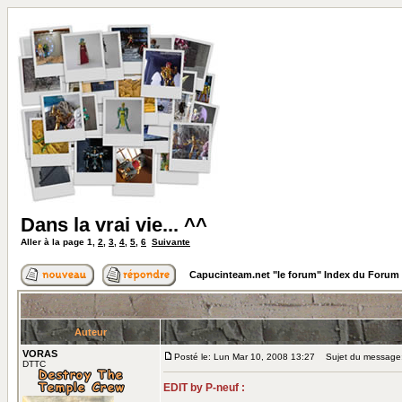
Dans la vrai vie... ^^
Aller à la page
1
,
2
,
3
,
4
,
5
,
6
Suivante
Capucinteam.net "le forum" Index du Forum
Auteur
VORAS
Posté le: Lun Mar 10, 2008 13:27
Sujet du message: D
DTTC
EDIT by P-neuf :