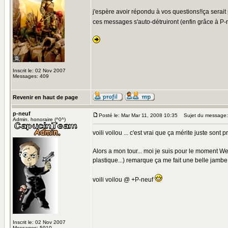
j'espère avoir répondu à vos questions!!ça serait
ces messages s'auto-détruiront (enfin grâce à P
Inscrit le: 02 Nov 2007
Messages: 409
Revenir en haut de page
p-neuf
Posté le: Mar Mar 11, 2008 10:35
Sujet du message:
Admin. honoraire (^0^)
voili voilou ... c'est vrai que ça mérite juste sont p
Alors a mon tour... moi je suis pour le moment We
plastique...) remarque ça me fait une belle jambe
voili voilou @ +P-neuf
Inscrit le: 02 Nov 2007
Messages: 5910