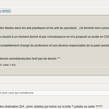
es études dans les arts plastiques et les arts du spectacle... j'ai terminé mon cur
er du boulot à un moment donné et par connaissance on m'a proposé un poste en CDI
i complètement changé de profession et suis devenu responsable de la paie/ assist
tie dessin animé/poduction bref pas de dessin ^^
; édité 1 fois
ns pour ceux qui connaissent.
 des réalisation (DA ..anim..blabla) qui traine sur la toile ? yotube ou autre ????