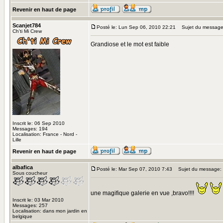
Revenir en haut de page
Scanjet784
Posté le: Lun Sep 06, 2010 22:21
Sujet du message
Ch'ti Mi Crew
Grandiose et le mot est faible
Inscrit le: 06 Sep 2010
Messages: 194
Localisation: France - Nord -
Lille
Revenir en haut de page
albafica
Posté le: Mar Sep 07, 2010 7:43
Sujet du message:
Sous coucheur
une magifique galerie en vue ,bravo!!!!
Inscrit le: 03 Mar 2010
Messages: 257
Localisation: dans mon jardin en
belgique