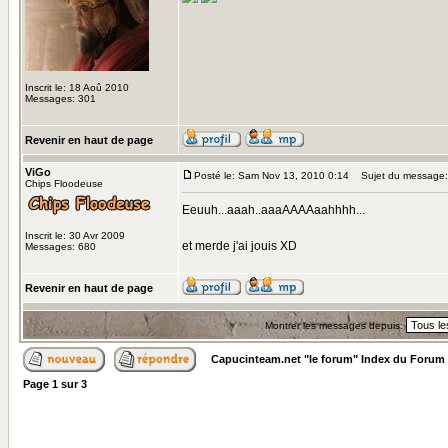
Inscrit le: 18 Aoû 2010
Messages: 301
Revenir en haut de page
ViGo
Posté le: Sam Nov 13, 2010 0:14
Sujet du message:
Chips Floodeuse
Eeuuh...aaah..aaaAAAAaahhhh...
Inscrit le: 30 Avr 2009
et merde j'ai jouis XD
Messages: 680
Revenir en haut de page
Montrer les messages depuis:
Capucinteam.net "le forum" Index du Forum
Page
1
sur
3