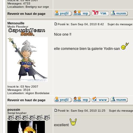
Inscrit le: 03 Nov 2007
Messages: 4733
Localisation: Bretigny sur orge
Revenir en haut de page
Mensouille
Posté le: Sam Sep 04, 2010 8:42
Sujet du message
Modo Floodeur
Nice one !!
elle commence bien ta galerie Yodin-san
Inscrit le: 03 Nov 2007
Messages: 3516
Localisation: région Bordelaise
Revenir en haut de page
poussin
Posté le: Sam Sep 04, 2010 11:25
Sujet du messag
Serial brusher
excellent