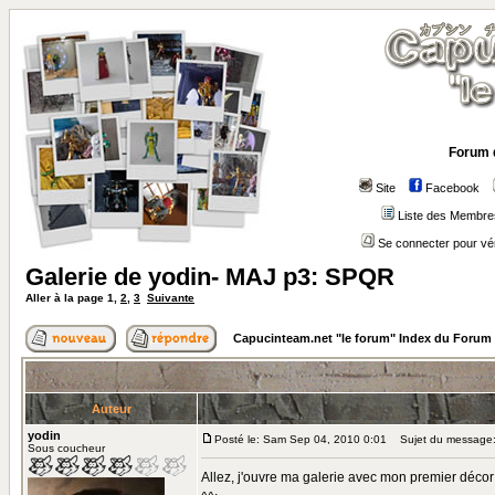
Forum 
Site
Facebook
Liste des Membre
Se connecter pour vé
Galerie de yodin- MAJ p3: SPQR
Aller à la page
1
,
2
,
3
Suivante
Capucinteam.net "le forum" Index du Forum
Auteur
yodin
Posté le: Sam Sep 04, 2010 0:01
Sujet du message: 
Sous coucheur
Allez, j'ouvre ma galerie avec mon premier décor t