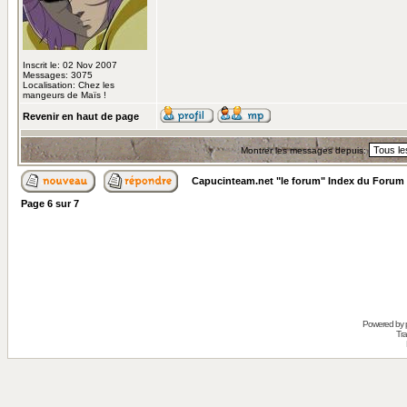
Inscrit le: 02 Nov 2007
Messages: 3075
Localisation: Chez les
mangeurs de Maïs !
Revenir en haut de page
Montrer les messages depuis:
Capucinteam.net "le forum" Index du Forum
Page
6
sur
7
Powered by
Tra