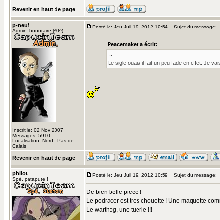
Revenir en haut de page
p-neuf
Posté le: Jeu Juil 19, 2012 10:54
Sujet du message:
Admin. honoraire (^0^)
Peacemaker a écrit:
...
Le sigle ouais il fait un peu fade en effet. Je va
Inscrit le: 02 Nov 2007
Messages: 5910
Localisation: Nord - Pas de
Calais
Revenir en haut de page
philou
Posté le: Jeu Juil 19, 2012 10:59
Sujet du message:
Spé. patapute !
De bien belle piece !
Le podracer est tres chouette ! Une maquette comme
Le warthog, une tuerie !!!