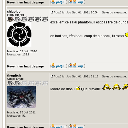
Revenir en haut de page
shigoldo
Posté le: Jeu Sep 01, 2011 16:54
Sujet du message:
Floqueur fou
excellent ce zaku phantom, il est pas tiré de gun
en tout cas, très beau coup de pinceau, tu rocks
Inscrit le: 03 Juin 2010
Messages: 1312
Revenir en haut de page
thegritch
Posté le: Jeu Sep 01, 2011 21:19
Sujet du message:
Cutter affuté
Madre de dios!!!
Quel travail!!!
Inscrit le: 25 Juil 2011
Messages: 51
Revenir en haut de page