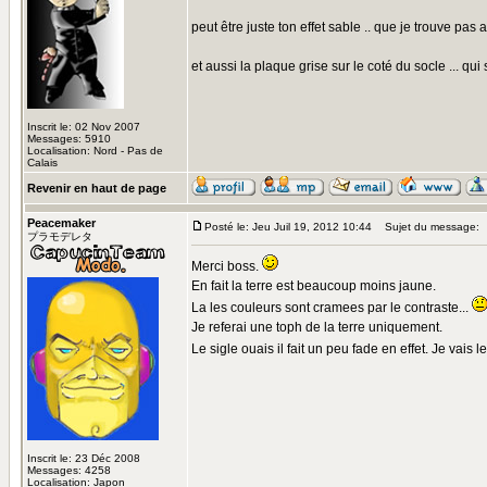
peut être juste ton effet sable .. que je trouve pas 
et aussi la plaque grise sur le coté du socle ... q
Inscrit le: 02 Nov 2007
Messages: 5910
Localisation: Nord - Pas de
Calais
Revenir en haut de page
Peacemaker
Posté le: Jeu Juil 19, 2012 10:44
Sujet du message:
プラモデレタ
Merci boss.
En fait la terre est beaucoup moins jaune.
La les couleurs sont cramees par le contraste...
Je referai une toph de la terre uniquement.
Le sigle ouais il fait un peu fade en effet. Je vais 
Inscrit le: 23 Déc 2008
Messages: 4258
Localisation: Japon