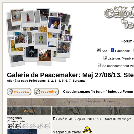
Forum 
Site
Facebook
Liste des Membre
Se connecter pour vé
Galerie de Peacemaker: Maj 27/06/13. S
Aller à la page
Précédente
1
,
2
,
3
,
4
,
5
,
6
,
7
Suivante
Capucinteam.net "le forum" Index du Forum
Auteur
thegritch
Posté le: Jeu Sep 01, 2011 1:07
Sujet du message:
Cutter affuté
Magnifique travail