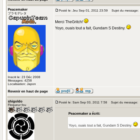
Peacemaker
Posté le: Jeu Sep 01, 2011 23:59
Sujet du message:
プラモデレタ
Merci TheGritch!
Yoyo, ouais tout a fait, Gundam S Destiny.
Inscrit le: 23 Déc 2008
Messages: 4258
Localisation: Japon
Revenir en haut de page
shigoldo
Posté le: Sam Sep 03, 2011 7:58
Sujet du message:
Floqueur fou
Peacemaker a écrit:
Yoyo, ouais tout a fait, Gundam S Destiny.