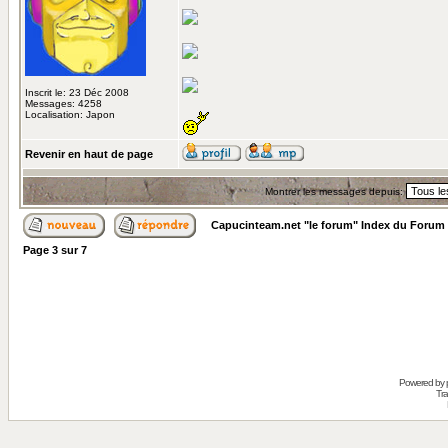
Inscrit le: 23 Déc 2008
Messages: 4258
Localisation: Japon
Revenir en haut de page
Montrer les messages depuis:
Capucinteam.net "le forum" Index du Forum
Page
3
sur
7
Powered by
Tra