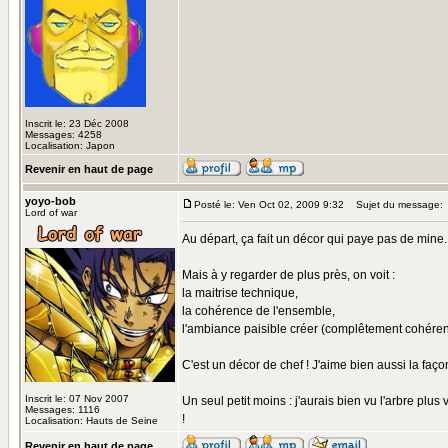
Inscrit le: 23 Déc 2008
Messages: 4258
Localisation: Japon
Revenir en haut de page
yoyo-bob
Posté le: Ven Oct 02, 2009 9:32
Sujet du message:
Lord of war
Au départ, ça fait un décor qui paye pas de mine.
Mais à y regarder de plus près, on voit :
la maitrise technique,
la cohérence de l'ensemble,
l'ambiance paisible créer (complêtement cohérent 
C'est un décor de chef ! J'aime bien aussi la faço
Inscrit le: 07 Nov 2007
Un seul petit moins : j'aurais bien vu l'arbre plu
Messages: 1116
!
Localisation: Hauts de Seine
Revenir en haut de page