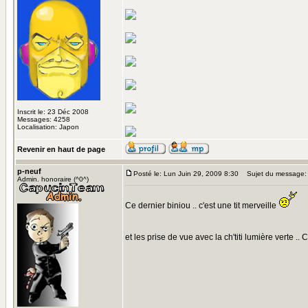
Inscrit le: 23 Déc 2008
Messages: 4258
Localisation: Japon
Revenir en haut de page
p-neuf
Posté le: Lun Juin 29, 2009 8:30
Sujet du message:
Admin. honoraire (^0^)
Ce dernier biniou .. c'est une tit merveille
et les prise de vue avec la ch'titi lumière verte .. 