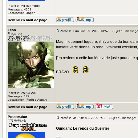
Inscrit le: 23 Déc 2008
Messages: 4258
Localisation: Japon
Revenir en haut de page
Leon
Posté le: Lun Juin 29, 2009 13:57
Sujet du message
Fractureur
Magnifiquement lugubre, il n'y a que du bon dans
lumière verte donne un rendu vraiment excellent, c
j'en reviens à cette lumière verte juste pour dire qu
BRAVO.
Inscrit le: 25 Avr 2009
Messages: 179
Localisation: Forêt d'Asgard
Revenir en haut de page
Peacemaker
Posté le: Jeu Oct 01, 2009 7:19
Sujet du message:
プラモデレタ
Gundam: Le repos du Guerrier: