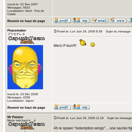
Inscrit le: 02 Nov 2007
Messages: 5910
Localisation: Nord - Pas de
Calais
Revenir en haut de page
Peacemaker
Posté le: Lun Juin 29, 2009 8:39
Sujet du message:
プラモデレタ
Merci P-kun!!!!
Inscrit le: 23 Déc 2008
Messages: 4258
Localisation: Japon
Revenir en haut de page
Mr Patator
Posté le: Lun Juin 29, 2009 11:18
Sujet du message
Modo méchant è__é
Ah le spawn "redemption wings".... une sacrée figu