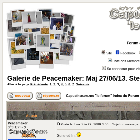
Forum 
Site
Facebook
Liste des Membre
Se connecter pour vé
Galerie de Peacemaker: Maj 27/06/13. S
Aller à la page
Précédente
1
,
2
,
3
,
4
,
5
,
6
,
7
Suivante
Capucinteam.net "le forum" Index du Forum
Auteur
Peacemaker
Posté le: Lun Juin 29, 2009 3:56
Sujet du message:
プラモデレタ
Suite et fin.