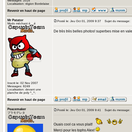
Messages: 3516
Localisation: région Bordelaise
Revenir en haut de page
Mr Patator
Posté le: Jeu Oct 01, 2009 9:37
Sujet du message:
Modo méchant è__é
De très très belles photos! superbes mise en valeu
Inscrit le: 02 Nov 2007
Messages: 8249
Localisation: devant une
planche de poly ^_^;
Revenir en haut de page
Peacemaker
Posté le: Jeu Oct 01, 2009 9:41
Sujet du message:
プラモデレタ
Ouais cool ca vous plait!
Merci pour les tophs Alex!