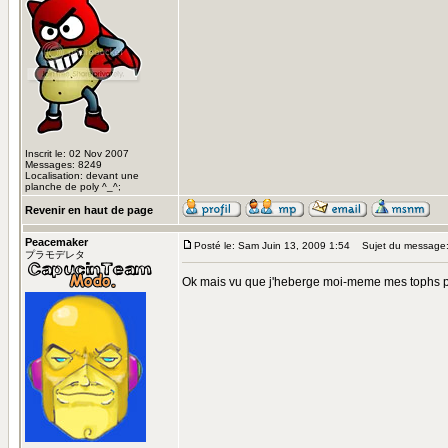
Inscrit le: 02 Nov 2007
Messages: 8249
Localisation: devant une
planche de poly ^_^;
Revenir en haut de page
Peacemaker
Posté le: Sam Juin 13, 2009 1:54
Sujet du message
プラモデレタ
Ok mais vu que j'heberge moi-meme mes tophs pou