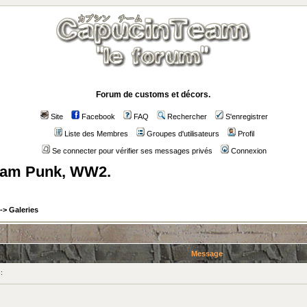
Forum de customs et décors.
Site
Facebook
FAQ
Rechercher
S'enregistrer
Liste des Membres
Groupes d'utilisateurs
Profil
Se connecter pour vérifier ses messages privés
Connexion
team Punk, WW2.
->
Galeries
Message
: