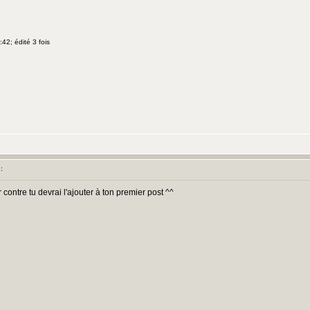
42; édité 3 fois
:
 contre tu devrai l'ajouter à ton premier post ^^