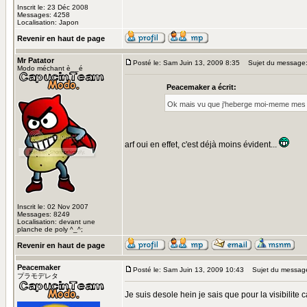
Inscrit le: 23 Déc 2008
Messages: 4258
Localisation: Japon
Revenir en haut de page
Mr Patator
Posté le: Sam Juin 13, 2009 8:35
Sujet du message
Modo méchant è__é
Peacemaker a écrit:
Ok mais vu que j'heberge moi-meme mes to
arf oui en effet, c'est déjà moins évident...
Inscrit le: 02 Nov 2007
Messages: 8249
Localisation: devant une
planche de poly ^_^;
Revenir en haut de page
Peacemaker
Posté le: Sam Juin 13, 2009 10:43
Sujet du messag
プラモデレタ
Je suis desole hein je sais que pour la visibilite c