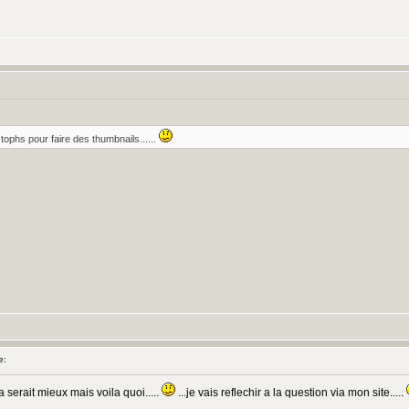
:
phs pour faire des thumbnails......
e:
a serait mieux mais voila quoi.....
...je vais reflechir a la question via mon site.....