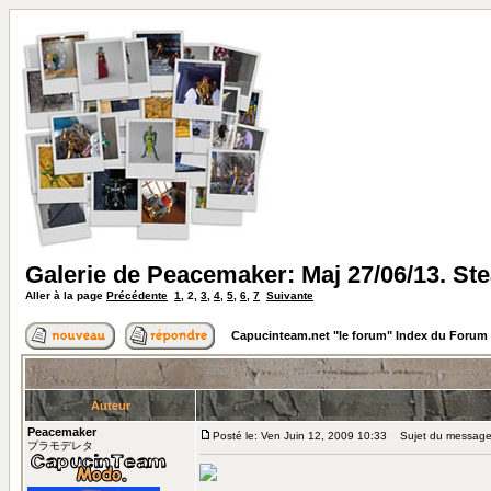
Galerie de Peacemaker: Maj 27/06/13. S
Aller à la page
Précédente
1
,
2
,
3
,
4
,
5
,
6
,
7
Suivante
Capucinteam.net "le forum" Index du Forum
Auteur
Peacemaker
Posté le: Ven Juin 12, 2009 10:33
Sujet du message
プラモデレタ