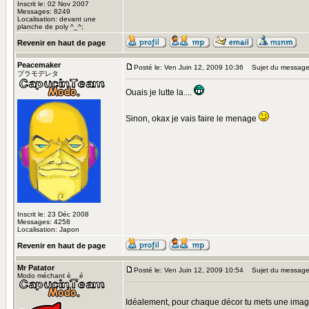
Inscrit le: 02 Nov 2007
Messages: 8249
Localisation: devant une
planche de poly ^_^;
Revenir en haut de page
Peacemaker
Posté le: Ven Juin 12, 2009 10:36
Sujet du message
プラモデレタ
Ouais je lutte la....
Sinon, okax je vais faire le menage
Inscrit le: 23 Déc 2008
Messages: 4258
Localisation: Japon
Revenir en haut de page
Mr Patator
Posté le: Ven Juin 12, 2009 10:54
Sujet du message
Modo méchant è__é
Idéalement, pour chaque décor tu mets une image