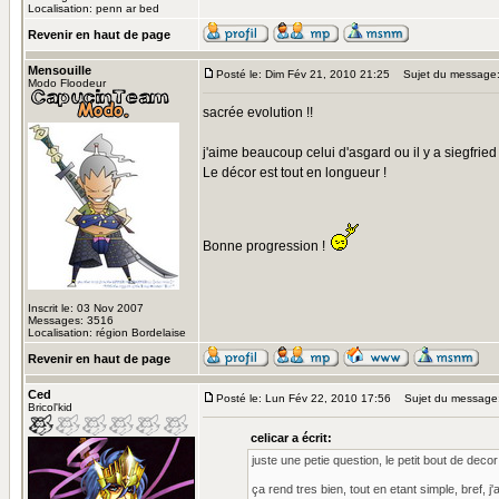
Localisation: penn ar bed
Revenir en haut de page
Mensouille
Posté le: Dim Fév 21, 2010 21:25
Sujet du message
Modo Floodeur
sacrée evolution !!
j'aime beaucoup celui d'asgard ou il y a siegfried
Le décor est tout en longueur !
Bonne progression !
Inscrit le: 03 Nov 2007
Messages: 3516
Localisation: région Bordelaise
Revenir en haut de page
Ced
Posté le: Lun Fév 22, 2010 17:56
Sujet du message
Bricol'kid
celicar a écrit:
juste une petie question, le petit bout de decor
ça rend tres bien, tout en etant simple, bref, j