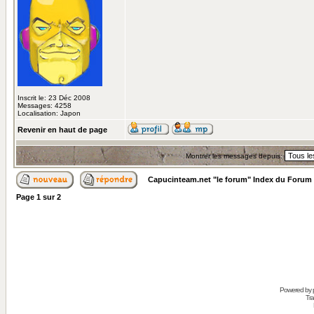
Inscrit le: 23 Déc 2008
Messages: 4258
Localisation: Japon
Revenir en haut de page
Montrer les messages depuis:
Capucinteam.net "le forum" Index du Forum
Page
1
sur
2
Powered by
Tra