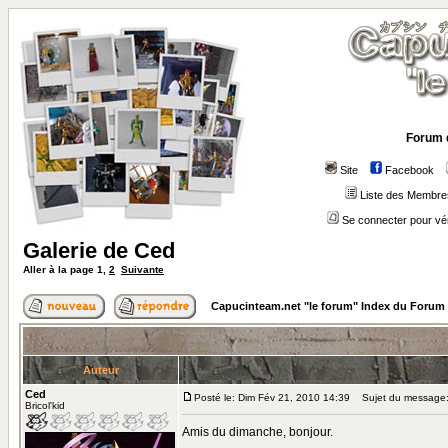
Forum 
Site
Facebook
Liste des Membre
Se connecter pour vé
Galerie de Ced
Aller à la page
1
,
2
Suivante
Capucinteam.net "le forum" Index du Forum
Auteur
Ced
Posté le: Dim Fév 21, 2010 14:39
Sujet du message:
Bricol'kid
Amis du dimanche, bonjour.