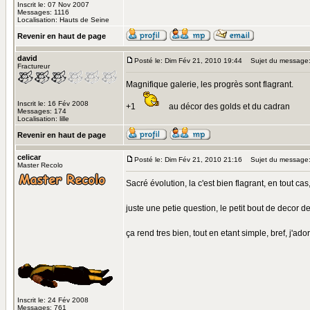
Inscrit le: 07 Nov 2007
Messages: 1116
Localisation: Hauts de Seine
Revenir en haut de page
david
Posté le: Dim Fév 21, 2010 19:44
Sujet du message
Fractureur
Magnifique galerie, les progrès sont flagrant.
Inscrit le: 16 Fév 2008
+1
au décor des golds et du cadran
Messages: 174
Localisation: lille
Revenir en haut de page
celicar
Posté le: Dim Fév 21, 2010 21:16
Sujet du message
Master Recolo
Sacré évolution, la c'est bien flagrant, en tout ca
juste une petie question, le petit bout de decor de
ça rend tres bien, tout en etant simple, bref, j'ado
Inscrit le: 24 Fév 2008
Messages: 761