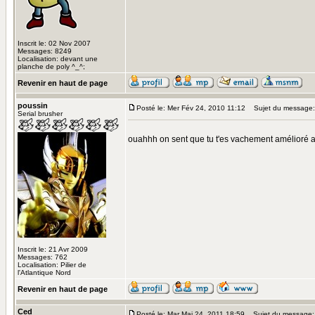
Inscrit le: 02 Nov 2007
Messages: 8249
Localisation: devant une
planche de poly ^_^;
Revenir en haut de page
poussin
Posté le: Mer Fév 24, 2010 11:12
Sujet du message:
Serial brusher
ouahhh on sent que tu t'es vachement amélioré au
Inscrit le: 21 Avr 2009
Messages: 762
Localisation: Pilier de
l'Atlantique Nord
Revenir en haut de page
Ced
Posté le: Mar Mai 24, 2011 18:59
Sujet du message: