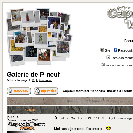
Foru
Site
Facebook
Liste des Mem
Se connecter pour 
Galerie de P-neuf
Aller à la page
1
,
2
,
3
Suivante
Capucinteam.net "le forum" Index du Forum
Auteur
p-neuf
Posté le: Mar Nov 06, 2007 10:39
Sujet du message: 
Admin. honoraire (^0^)
Moi aussi je montre l'exemple....