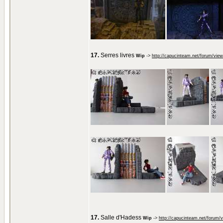
17.
Serres livres
Wip
->
http://capucinteam.net/forum/vie
17.
Salle d'Hadess
Wip
->
http://capucinteam.net/forum/