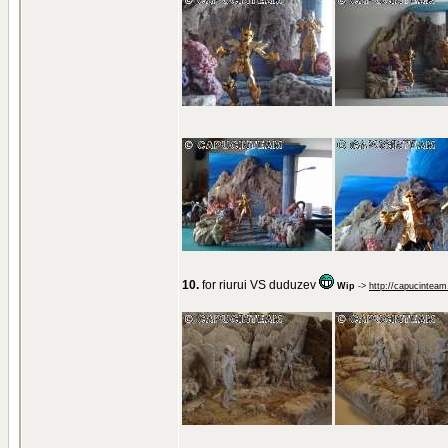
10.
for riurui VS duduzev
Wip
->
http://capucinteam