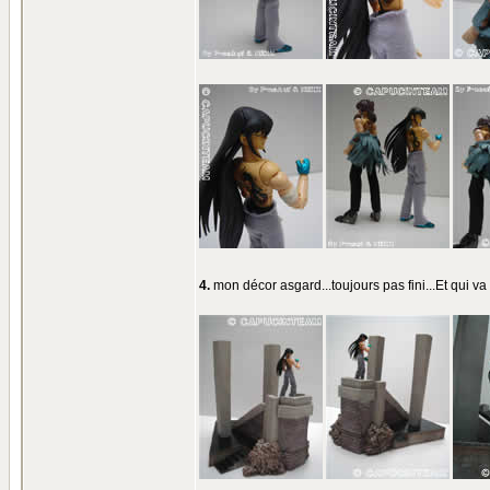
4.
mon décor asgard...toujours pas fini...Et qui 