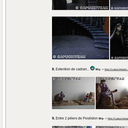
8.
Extention de cadran...
Wip
->
http://capucinteam
9.
Entre 2 piliers de Poséidon
Wip
->
http://capucinte