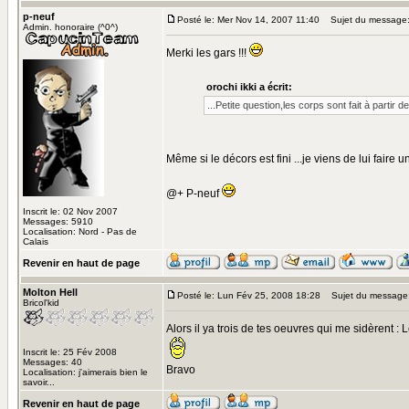
p-neuf
Posté le: Mer Nov 14, 2007 11:40
Sujet du message
Admin. honoraire (^0^)
Merki les gars !!!
orochi ikki a écrit:
...Petite question,les corps sont fait à parti
Même si le décors est fini ...je viens de lui faire 
@+ P-neuf
Inscrit le: 02 Nov 2007
Messages: 5910
Localisation: Nord - Pas de
Calais
Revenir en haut de page
Molton Hell
Posté le: Lun Fév 25, 2008 18:28
Sujet du message
Bricol'kid
Alors il ya trois de tes oeuvres qui me sidèrent :
Inscrit le: 25 Fév 2008
Messages: 40
Bravo
Localisation: j'aimerais bien le
savoir...
Revenir en haut de page