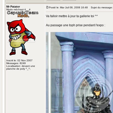
Mr Patator
Posté le: Mar Juil 08, 2008 16:48
Sujet du message:
Modo méchant è__é
Va falloir mettre à jour ta gallerie toi ^^
Au passage une toph prise pendant l'expo :
Inscrit le: 02 Nov 2007
Messages: 8249
Localisation: devant une
planche de poly ^_^;