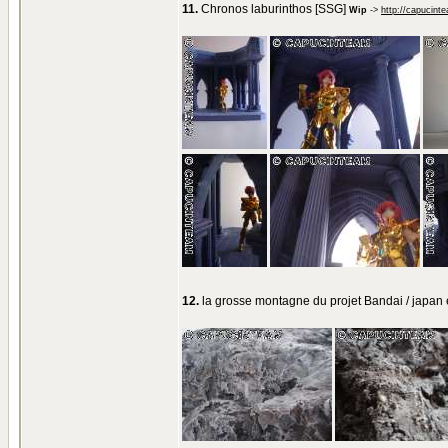
11.
Chronos laburinthos [SSG]
Wip
->
http://capucint
12.
la grosse montagne du projet Bandai / japa