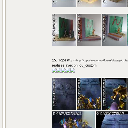
15.
Hope
Wip
->
http://capucinteam.net/forum/viewtopic.ph
réalisée avec philou_custom