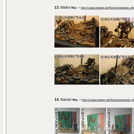
13.
Matrix
Wip
->
http://capucinteam.net/forum/viewtopic.p
14.
Naruto
Wip
->
http://capucinteam.net/forum/viewtopic.