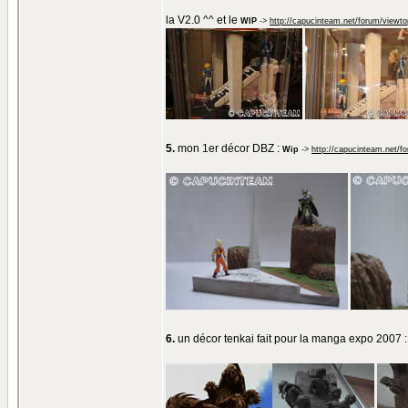
la V2.0 ^^ et le
WIP
->
http://capucinteam.net/forum/viewt
5.
mon 1er décor DBZ :
Wip
->
http://capucinteam.net/f
6.
un décor tenkai fait pour la manga expo 2007 