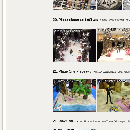
20.
Pique-niquer en forêt
Wip
->
http://capucinteam.ne
21.
Plage One Piece
Wip
->
http://capucinteam.net/foru
21.
Wakfu
Wip
->
http://capucinteam.net/forum/viewtopic.p