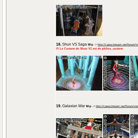
18.
Shun VS Saga
Wip
->
http://capucinteam.net/forum/
/!\ Le Custom de Shun V1 est de philou_custom
19.
Galaxian War
Wip
->
http://capucinteam.net/forum/vi