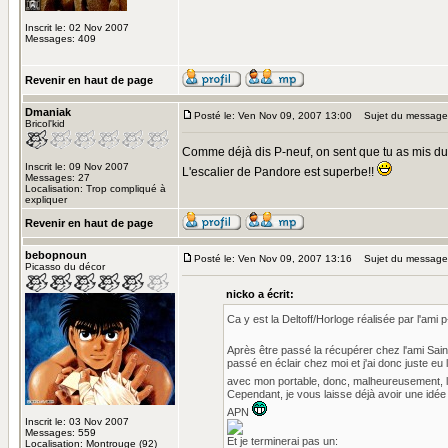
Inscrit le: 02 Nov 2007
Messages: 409
Revenir en haut de page
Dmaniak
Posté le: Ven Nov 09, 2007 13:00
Sujet du message
Bricol'kid
Comme déjà dis P-neuf, on sent que tu as mis du c
Inscrit le: 09 Nov 2007
L'escalier de Pandore est superbe!!
Messages: 27
Localisation: Trop compliqué à
expliquer
Revenir en haut de page
bebopnoun
Posté le: Ven Nov 09, 2007 13:16
Sujet du message
Picasso du décor
nicko a écrit:
Ca y est la Deltoff/Horloge réalisée par l'ami p
Après être passé la récupérer chez l'ami Saint 
passé en éclair chez moi et j'ai donc juste eu 
avec mon portable, donc, malheureusement, l
Cependant, je vous laisse déjà avoir une idé
APN
Inscrit le: 03 Nov 2007
Messages: 559
Et je terminerai pas un:
Localisation: Montrouge (92)