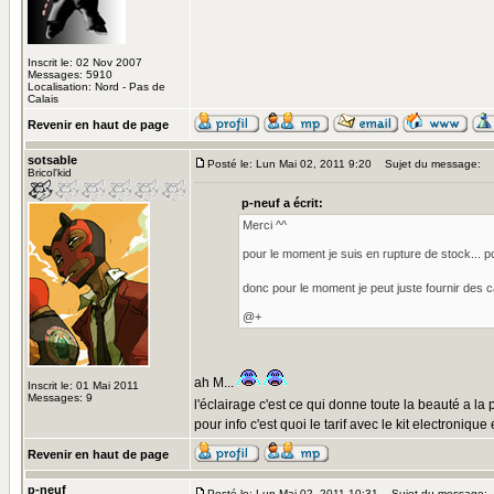
Inscrit le: 02 Nov 2007
Messages: 5910
Localisation: Nord - Pas de
Calais
Revenir en haut de page
sotsable
Posté le: Lun Mai 02, 2011 9:20
Sujet du message:
Bricol'kid
p-neuf a écrit:
Merci ^^
pour le moment je suis en rupture de stock... pou
donc pour le moment je peut juste fournir des
@+
ah M...
Inscrit le: 01 Mai 2011
Messages: 9
l'éclairage c'est ce qui donne toute la beauté a la
pour info c'est quoi le tarif avec le kit electronique
Revenir en haut de page
p-neuf
Posté le: Lun Mai 02, 2011 10:31
Sujet du message: