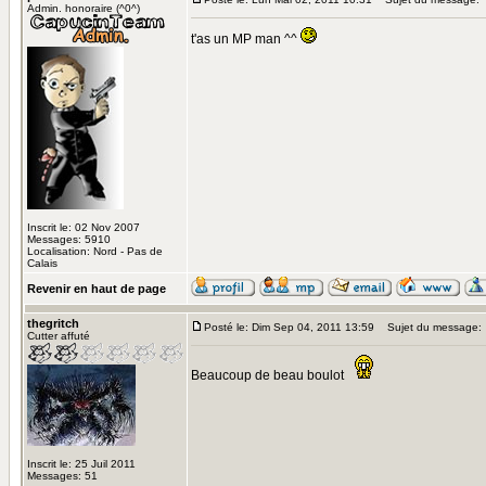
Admin. honoraire (^0^)
t'as un MP man ^^
Inscrit le: 02 Nov 2007
Messages: 5910
Localisation: Nord - Pas de
Calais
Revenir en haut de page
thegritch
Posté le: Dim Sep 04, 2011 13:59
Sujet du message:
Cutter affuté
Beaucoup de beau boulot
Inscrit le: 25 Juil 2011
Messages: 51