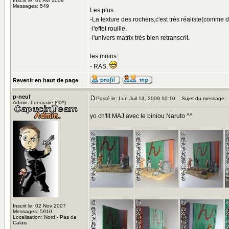
Inscrit le: 01 Avr 2008
Messages: 549
Les plus.
-La texture des rochers,c'est très réaliste(comme 
-l'effet rouille.
-l'univers matrix très bien retranscrit.
les moins .
- RAS.
Revenir en haut de page
p-neuf
Posté le: Lun Juil 13, 2009 10:10
Sujet du message:
Admin. honoraire (^0^)
yo ch'tit MAJ avec le biniou Naruto ^^
Inscrit le: 02 Nov 2007
Messages: 5910
Localisation: Nord - Pas de
Calais