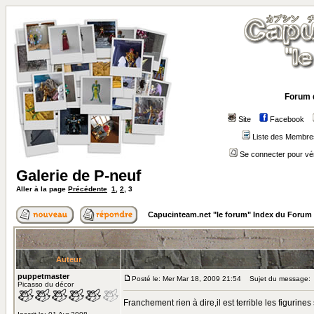
Forum 
Site
Facebook
Liste des Membre
Se connecter pour vé
Galerie de P-neuf
Aller à la page
Précédente
1
,
2
,
3
Capucinteam.net "le forum" Index du Forum
Auteur
puppetmaster
Posté le: Mer Mar 18, 2009 21:54
Sujet du message:
Picasso du décor
Franchement rien à dire,il est terrible les figurine