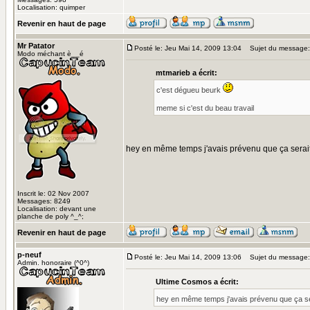
Localisation: quimper
Revenir en haut de page
Mr Patator
Posté le: Jeu Mai 14, 2009 13:04
Sujet du message:
Modo méchant è__é
mtmarieb a écrit:
c'est dégueu beurk
meme si c'est du beau travail
hey en même temps j'avais prévenu que ça serai
Inscrit le: 02 Nov 2007
Messages: 8249
Localisation: devant une
planche de poly ^_^;
Revenir en haut de page
p-neuf
Posté le: Jeu Mai 14, 2009 13:06
Sujet du message:
Admin. honoraire (^0^)
Ultime Cosmos a écrit:
hey en même temps j'avais prévenu que ça se