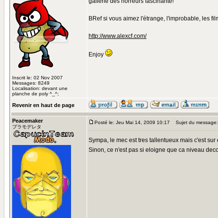
gallerie des horreurs fascinante!
BRef si vous aimez l'étrange, l'improbable, les fi
http://www.alexcf.com/
Enjoy
Inscrit le: 02 Nov 2007
Messages: 8249
Localisation: devant une
planche de poly ^_^;
Revenir en haut de page
Peacemaker
Posté le: Jeu Mai 14, 2009 10:17
Sujet du message:
プラモデレタ
Sympa, le mec est tres tallentueux mais c'est su
Sinon, ce n'est pas si eloigne que ca niveau deco