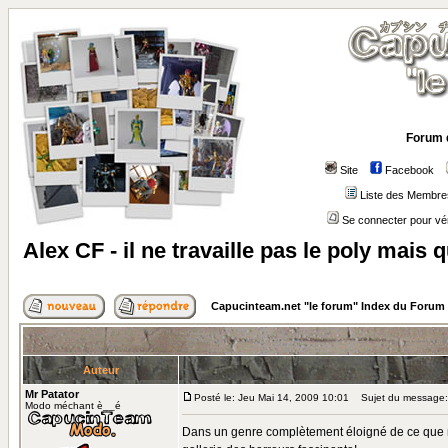
Forum 
Site
Facebook
Liste des Membre
Se connecter pour vé
Alex CF - il ne travaille pas le poly mais q
Capucinteam.net "le forum" Index du Forum
Auteur
Mr Patator
Posté le: Jeu Mai 14, 2009 10:01
Sujet du message: Ale
Modo méchant è__é
Dans un genre complètement éloigné de ce que nou