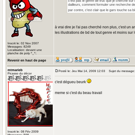
c'est pas le genre de truc que je cherche sur
dailleurs, comment formuler une recherche d
par contre, c'est clair que le gars touche sa b
à vrai dire je l'ai pas cherché non plus, c'est un 
les illustrations de bd de tout genre et moins sur 
Inscrit le: 02 Nov 2007
Messages: 8249
Localisation: devant une
planche de poly ^_^;
Revenir en haut de page
mtmarieb
Posté le: Jeu Mai 14, 2009 12:03
Sujet du message:
Picasso du décor
c'est dégueu beurk
meme si c'est du beau travail
Inscrit le: 08 Fév 2009
Messages: 598