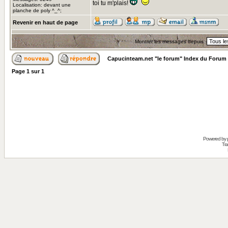
toi tu m'plais!
Localisation: devant une
planche de poly ^_^;
Revenir en haut de page
Montrer les messages depuis:
Capucinteam.net "le forum" Index du Forum
Page
1
sur
1
Powered by
Tra