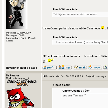
PhenixWhite a écrit:
J'ai déjà un verseau et deux taureaux
kratosOunet parlait de nous et de Caminette
...
Inscrit le: 02 Nov 2007
Messages: 5910
PhenixWhite a écrit:
Localisation: Nord - Pas de
Calais
... il me reste sieur Hotrod (me semble qu'il a 
FIFI et totrod sont de fin mars ... ils sont donc Béli
@+
Revenir en haut de page
Mr Patator
Posté le: Ven Jan 30, 2009 11:03
Sujet du message:
Modo méchant è__é
p-neuf a écrit:
Ultime Cosmos a écrit:
yep suis Taureau ^^