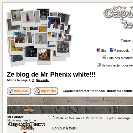
Forum 
Site
Facebook
Liste des Membre
Se connecter pour vé
Ze blog de Mr Phenix white!!!
Aller à la page
1
,
2
Suivante
Capucinteam.net "le forum" Index du Forum
Auteur
Mr Patator
Posté le: Mer Jan 21, 2009 10:26
Sujet du message: Ze
Modo méchant è__é
Bonjour à tous!