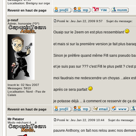
Localisation: Bretigny sur orge
Revenir en haut de page
p-neuf
Posté le: Jeu Jan 22, 2009 9:57
Sujet du message:
Admin. honoraire (^0^)
Ouaip sur le 2eem on est plus ressemblant
et mais si sur la première version je fait plus baraq
Sinon je préfère quand même Fifi sans pseudo bar
et je suis pas sur ??? c'est Fifi le plus petit ? c'est 
moi faudrais me redescendre un choyas ...alex est 
Inscrit le: 02 Nov 2007
Messages: 5910
après ce sera parfait
Localisation: Nord - Pas de
Calais
je potasse déjà ... à comment ce resservir de ça dan
Revenir en haut de page
Mr Patator
Posté le: Jeu Jan 22, 2009 10:44
Sujet du message:
Modo méchant è__é
pauvre Anthony, on fait nos relou avec nos deman