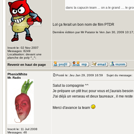
dans la capucin team ... on a le grand .... le gros..
Lol ça ferait un bon nom de film PTDR
Dernière édition par Mr Patator le Ven Jan 30, 2009 10:17; 
Inscrit le: 02 Nov 2007
Messages: 8249
Localisation: devant une
planche de poly ^_^;
Revenir en haut de page
PhenixWhite
Posté le: Jeu Jan 29, 2009 16:59
Sujet du message:
Mr. Radis
Salut la compagnie ^^
Je prépare un ptit truc pour vous et j'aurais besoin
J'ai déjà un verseau et deux taureaux , il me rest
Merci d'avance la team
Inscrit le: 11 Juil 2008
Messages: 46