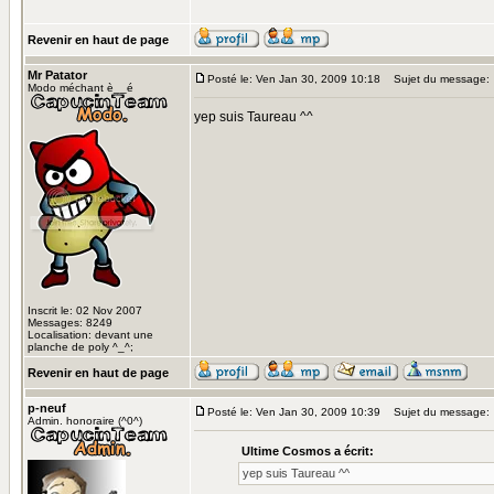
Revenir en haut de page
Mr Patator
Posté le: Ven Jan 30, 2009 10:18
Sujet du message:
Modo méchant è__é
yep suis Taureau ^^
Inscrit le: 02 Nov 2007
Messages: 8249
Localisation: devant une
planche de poly ^_^;
Revenir en haut de page
p-neuf
Posté le: Ven Jan 30, 2009 10:39
Sujet du message:
Admin. honoraire (^0^)
Ultime Cosmos a écrit:
yep suis Taureau ^^