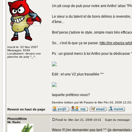
Un pti coup de pub pour notre ami Antho' alias "Ph
Le sieur a du talent et de bons délires à revendre
d'âme...
Bref perso j'adore le style, simple mais très efficace
So... c'est là que ça se passe:
http://mr-phenix-whi
Inscrit le: 02 Nov 2007
Messages: 8249
Ps : un grand merci à toi Antho pour ta dédicasse 
Localisation: devant une
planche de poly ^_^;
Edit : et une V2 plus travaillée ^^
laquelle préférez-vous?
Dernière édition par Mr Patator le Mer Fév 04, 2009 12:23; 
Revenir en haut de page
PhenixWhite
Posté le: Mer Jan 21, 2009 19:31
Sujet du message:
Mr. Radis
Waou !!! j'en demander pas tant ^^ (je demandais ri