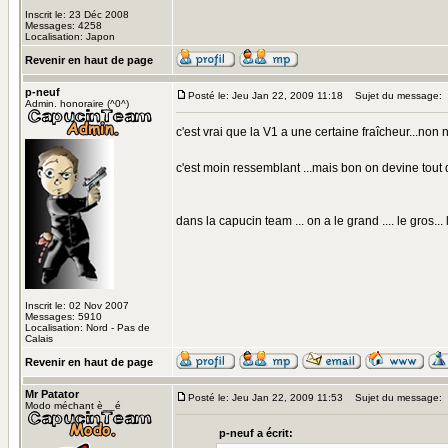
Inscrit le: 23 Déc 2008
Messages: 4258
Localisation: Japon
Revenir en haut de page
p-neuf
Posté le: Jeu Jan 22, 2009 11:18
Sujet du message:
Admin. honoraire (^0^)
c'est vrai que la V1 a une certaine fraîcheur...non
c'est moin ressemblant ...mais bon on devine tout d
dans la capucin team ... on a le grand .... le gros... le
Inscrit le: 02 Nov 2007
Messages: 5910
Localisation: Nord - Pas de
Calais
Revenir en haut de page
Mr Patator
Posté le: Jeu Jan 22, 2009 11:53
Sujet du message:
Modo méchant è__é
p-neuf a écrit: