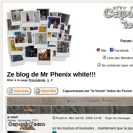
Forum 
Site
Facebook
Liste des Membre
Se connecter pour vé
Ze blog de Mr Phenix white!!!
Aller à la page
Précédente
1
,
2
Capucinteam.net "le forum" Index du Forum
Auteur
p-neuf
Posté le: Mer Juil 08, 2009 14:49
Sujet du message:
Admin. honoraire (^0^)
yo les loulous et louloutes... maintenant que la jap