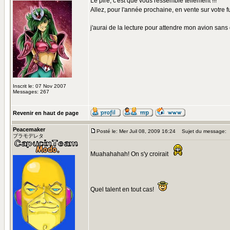
Le pire, c'est que vous ressemble tellement !!!
Allez, pour l'année prochaine, en vente sur votre fu
j'aurai de la lecture pour attendre mon avion sans 
Inscrit le: 07 Nov 2007
Messages: 267
Revenir en haut de page
Peacemaker
Posté le: Mer Juil 08, 2009 16:24
Sujet du message:
プラモデレタ
Muahahahah! On s'y croirait
Quel talent en tout cas!