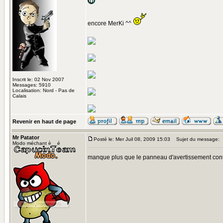
encore MerKi ^^
Inscrit le: 02 Nov 2007
Messages: 5910
Localisation: Nord - Pas de
Calais
Revenir en haut de page
Mr Patator
Posté le: Mer Juil 08, 2009 15:03
Sujet du message:
Modo méchant è__é
manque plus que le panneau d'avertissement cont