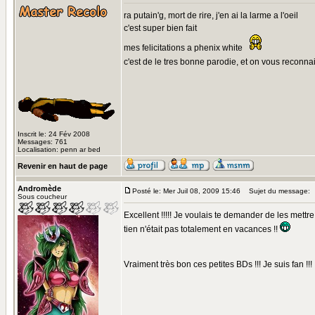
ra putain'g, mort de rire, j'en ai la larme a l'oeil
c'est super bien fait
mes felicitations a phenix white
c'est de le tres bonne parodie, et on vous reconna
Inscrit le: 24 Fév 2008
Messages: 761
Localisation: penn ar bed
Revenir en haut de page
Andromède
Posté le: Mer Juil 08, 2009 15:46
Sujet du message:
Sous coucheur
Excellent !!!!! Je voulais te demander de les mett
tien n'était pas totalement en vacances !!
Vraiment très bon ces petites BDs !!! Je suis fan !!!