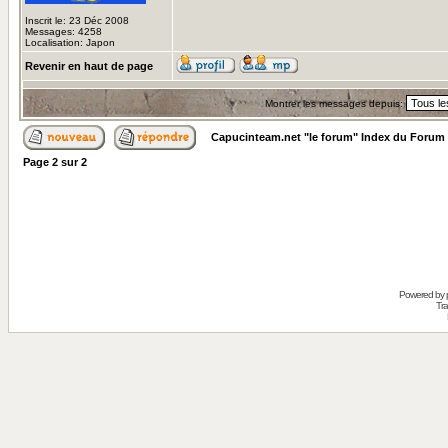
Inscrit le: 23 Déc 2008
Messages: 4258
Localisation: Japon
Revenir en haut de page
Montrer les messages depuis:
Capucinteam.net "le forum" Index du Forum
Page
2
sur
2
Powered by
Tra