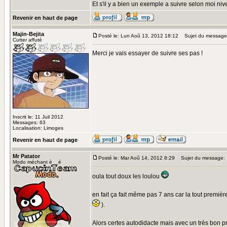
Et s'il y a bien un exemple a suivre selon moi niv
Revenir en haut de page
Majin-Bejita
Posté le: Lun Aoû 13, 2012 18:12
Sujet du message
Cutter affuté
Merci je vais essayer de suivre ses pas !
Inscrit le: 11 Juil 2012
Messages: 63
Localisation: Limoges
Revenir en haut de page
Mr Patator
Posté le: Mar Aoû 14, 2012 8:29
Sujet du message:
Modo méchant è__é
oula tout doux les loulou
en fait ça fait même pas 7 ans car la tout première
).
Alors certes autodidacte mais avec un très bon pro