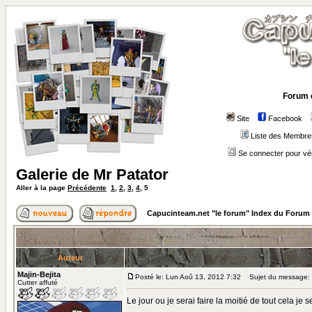
Forum 
Site
Facebook
Liste des Membre
Se connecter pour vé
Galerie de Mr Patator
Aller à la page
Précédente
1
,
2
,
3
,
4
,
5
Capucinteam.net "le forum" Index du Forum
Auteur
Majin-Bejita
Posté le: Lun Aoû 13, 2012 7:32
Sujet du message:
Cutter affuté
Le jour ou je serai faire la moitié de tout cela je 