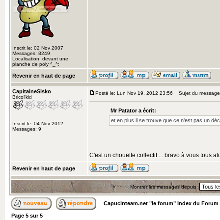
Inscrit le: 02 Nov 2007
Messages: 8249
Localisation: devant une
planche de poly ^_^;
Revenir en haut de page
CapitaineSisko
Posté le: Lun Nov 19, 2012 23:56
Sujet du message
Bricol'kid
Mr Patator a écrit:
et en plus il se trouve que ce n'est pas un déc
Inscrit le: 04 Nov 2012
Messages: 9
C'est un chouette collectif ... bravo à vous tous a
Revenir en haut de page
Montrer les messages depuis:
Capucinteam.net "le forum" Index du Forum
Page
5
sur
5