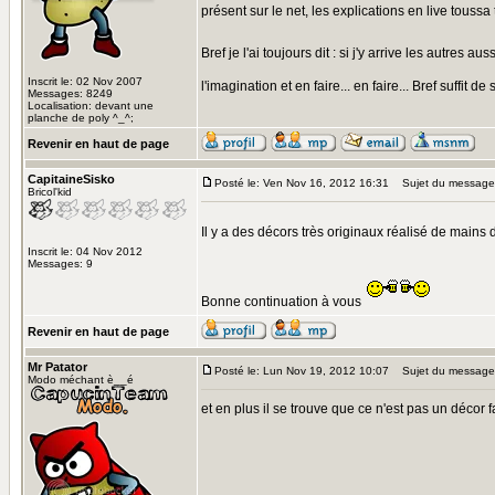
présent sur le net, les explications en live toussa 
Bref je l'ai toujours dit : si j'y arrive les autres au
Inscrit le: 02 Nov 2007
l'imagination et en faire... en faire... Bref suffit de
Messages: 8249
Localisation: devant une
planche de poly ^_^;
Revenir en haut de page
CapitaineSisko
Posté le: Ven Nov 16, 2012 16:31
Sujet du message
Bricol'kid
Il y a des décors très originaux réalisé de mains 
Inscrit le: 04 Nov 2012
Messages: 9
Bonne continuation à vous
Revenir en haut de page
Mr Patator
Posté le: Lun Nov 19, 2012 10:07
Sujet du message
Modo méchant è__é
et en plus il se trouve que ce n'est pas un décor f