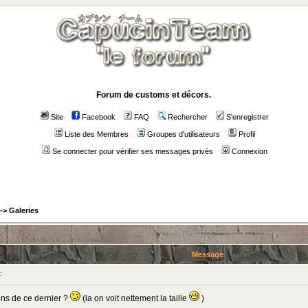
Forum de customs et décors.
Site
Facebook
FAQ
Rechercher
S'enregistrer
Liste des Membres
Groupes d'utilisateurs
Profil
Se connecter pour vérifier ses messages privés
Connexion
->
Galeries
Message
:
ons de ce dernier ?
(la on voit nettement la taille
)