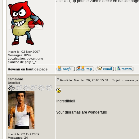
allé zou, up pour le 20ème décor en bas de page 
Inscrit le: 02 Nov 2007
Messages: 8249
Localisation: devant une
planche de poly ^_^;
Revenir en haut de page
camaleao
Posté le: Mar Jan 26, 2010 15:31
Sujet du message
Bricol'kid
incredible!!
your dioramas are wonderful!!
Inscrit le: 02 Oct 2009
Messages: 24