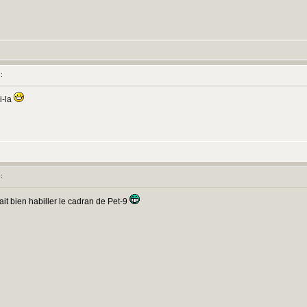
:
i-la
:
lait bien habiller le cadran de Pet-9