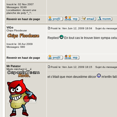
Inscrit le: 02 Nov 2007
Messages: 8249
Localisation: devant une
planche de poly ^_^;
Revenir en haut de page
ViGo
Posté le: Ven Juin 12, 2009 18:04
Sujet du message
Chips Floodeuse
Replied
En tout cas le trouve bien sympa celu
Inscrit le: 30 Avr 2009
Messages: 680
Revenir en haut de page
Mr Patator
Posté le: Ven Juin 12, 2009 18:15
Sujet du message
Modo méchant è__é
et c'était que mon deuxième décor
m'enfin fal