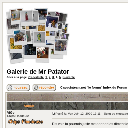
Galerie de Mr Patator
Aller à la page
Précédente
1
,
2
,
3
,
4
,
5
Suivante
Capucinteam.net "le forum" Index du Forum
Auteur
ViGo
Posté le: Ven Juin 12, 2009 15:11
Sujet du message
Chips Floodeuse
Dis voir, tu pourrais juste me donner les dimensi