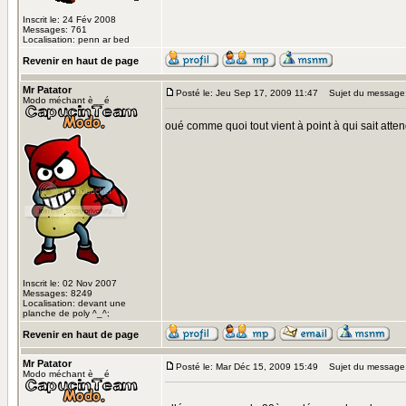
Inscrit le: 24 Fév 2008
Messages: 761
Localisation: penn ar bed
Revenir en haut de page
Mr Patator
Posté le: Jeu Sep 17, 2009 11:47
Sujet du message
Modo méchant è__é
oué comme quoi tout vient à point à qui sait atte
Inscrit le: 02 Nov 2007
Messages: 8249
Localisation: devant une
planche de poly ^_^;
Revenir en haut de page
Mr Patator
Posté le: Mar Déc 15, 2009 15:49
Sujet du message
Modo méchant è__é