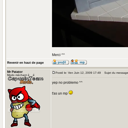
Merci ^^
Revenir en haut de page
Mr Patator
Posté le: Ven Juin 12, 2009 17:49
Sujet du message
Modo méchant è__é
yep no problemo ^^
t'as un mp