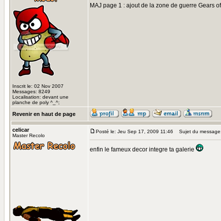
MAJ page 1 : ajout de la zone de guerre Gears o
Inscrit le: 02 Nov 2007
Messages: 8249
Localisation: devant une
planche de poly ^_^;
Revenir en haut de page
celicar
Posté le: Jeu Sep 17, 2009 11:46
Sujet du message
Master Recolo
enfin le fameux decor integre ta galerie