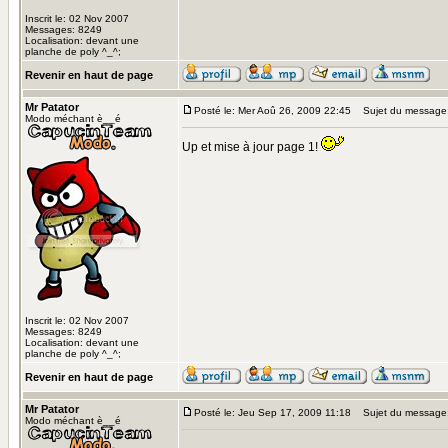
Inscrit le: 02 Nov 2007
Messages: 8249
Localisation: devant une
planche de poly ^_^;
Revenir en haut de page
Mr Patator
Posté le: Mer Aoû 26, 2009 22:45
Sujet du message
Modo méchant è__é
Up et mise à jour page 1!
Inscrit le: 02 Nov 2007
Messages: 8249
Localisation: devant une
planche de poly ^_^;
Revenir en haut de page
Mr Patator
Posté le: Jeu Sep 17, 2009 11:18
Sujet du message
Modo méchant è__é