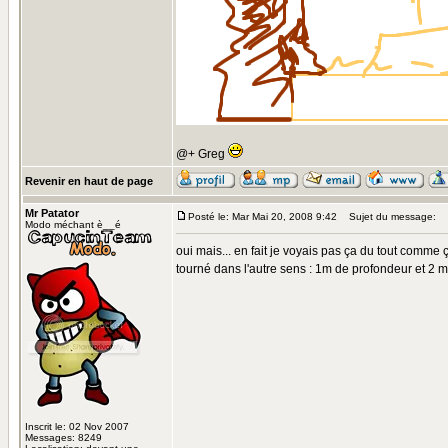
@+ Greg
Revenir en haut de page
Mr Patator
Posté le: Mar Mai 20, 2008 9:42
Sujet du message:
Modo méchant è__é
oui mais... en fait je voyais pas ça du tout comme 
tourné dans l'autre sens : 1m de profondeur et 2 m 
Inscrit le: 02 Nov 2007
Messages: 8249