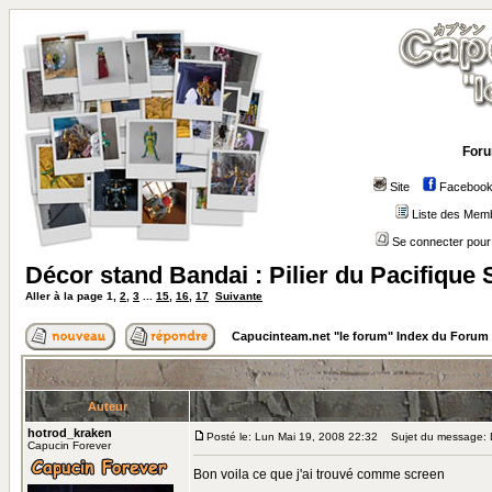
Foru
Site
Faceboo
Liste des Mem
Se connecter pour
Décor stand Bandai : Pilier du Pacifique 
Aller à la page
1
,
2
,
3
...
15
,
16
,
17
Suivante
Capucinteam.net "le forum" Index du Forum
Auteur
hotrod_kraken
Posté le: Lun Mai 19, 2008 22:32
Sujet du message: Dé
Capucin Forever
Bon voila ce que j'ai trouvé comme screen