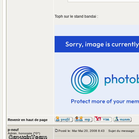
Toph sur le stand bandai :
Revenir en haut de page
p-neuf
Posté le: Mar Mai 20, 2008 8:43
Sujet du message:
Admin. honoraire (^0^)