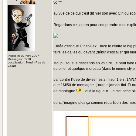
yo ^^
au vue de ce qui c'est dit hier soir avec Cirilou et 
Regardons ce screen pour comprendre mes explica
L'idée c'est que Cir et Alex ...face le centre le big
faire les dalles du devant (début d'escalier qui mon
Inscrit le: 02 Nov 2007
Messages: 5910
Localisation: Nord - Pas de
Moi puisque je descends en voiture...je peut faire d
Calais
du pilier et quelque morceau (dans le meme style et
par contre l'idée de diviser les 2 m sur 1 en : 1M/1
que 1M/50 de montagne ..j'aurais jamais fini..Et au
de montagne
... et à la rigueur ...je me lache 
donc j'imagine plus ça comme répartition des me