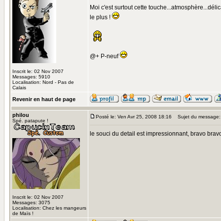
Moi c'est surtout cette touche...atmosphère...déli
le plus !
@+ P-neuf
Inscrit le: 02 Nov 2007
Messages: 5910
Localisation: Nord - Pas de
Calais
Revenir en haut de page
philou
Posté le: Ven Avr 25, 2008 18:16
Sujet du message:
Spé. patapute !
le souci du detail est impressionnant, bravo brav
Inscrit le: 02 Nov 2007
Messages: 3075
Localisation: Chez les mangeurs
de Maïs !