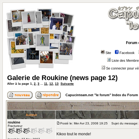
Forum 
Site
Facebook
Liste des Membre
Se connecter pour vé
Galerie de Roukine (news page 12)
Aller à la page
1
,
2
,
3
...
11
,
12
,
13
Suivante
Capucinteam.net "le forum" Index du Forum
Auteur
roukine
Posté le: Mer Avr 23, 2008 19:25
Sujet du message: G
Fractureur
Kikoo tout le monde!