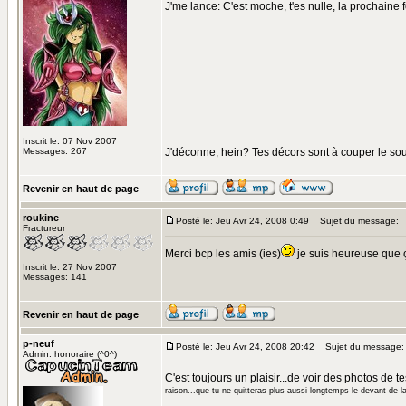
J'me lance: C'est moche, t'es nulle, la prochaine
Inscrit le: 07 Nov 2007
Messages: 267
J'déconne, hein? Tes décors sont à couper le souf
Revenir en haut de page
roukine
Posté le: Jeu Avr 24, 2008 0:49
Sujet du message:
Fractureur
Merci bcp les amis (ies)
je suis heureuse que 
Inscrit le: 27 Nov 2007
Messages: 141
Revenir en haut de page
p-neuf
Posté le: Jeu Avr 24, 2008 20:42
Sujet du message:
Admin. honoraire (^0^)
C'est toujours un plaisir...de voir des photos de te
raison...que tu ne quitteras plus aussi longtemps le devant de l