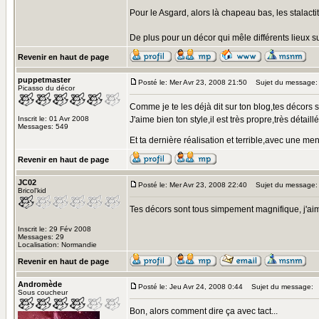
Pour le Asgard, alors là chapeau bas, les stalactit
De plus pour un décor qui mêle différents lieux 
Revenir en haut de page
puppetmaster
Posté le: Mer Avr 23, 2008 21:50
Sujet du message:
Picasso du décor
Comme je te les déjà dit sur ton blog,tes décors 
Inscrit le: 01 Avr 2008
J'aime bien ton style,il est très propre,très déta
Messages: 549
Et ta dernière réalisation et terrible,avec une men
Revenir en haut de page
JC02
Posté le: Mer Avr 23, 2008 22:40
Sujet du message:
Bricol'kid
Tes décors sont tous simpement magnifique, j'aime
Inscrit le: 29 Fév 2008
Messages: 29
Localisation: Normandie
Revenir en haut de page
Andromède
Posté le: Jeu Avr 24, 2008 0:44
Sujet du message:
Sous coucheur
Bon, alors comment dire ça avec tact...