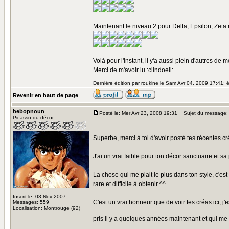
Maintenant le niveau 2 pour Delta, Epsilon, Zeta n
Voià pour l'instant, il y'a aussi plein d'autres de
Merci de m'avoir lu :clindoeil:
Dernière édition par roukine le Sam Avr 04, 2009 17:41; é
Revenir en haut de page
bebopnoun
Posté le: Mer Avr 23, 2008 19:31
Sujet du message:
Picasso du décor
Superbe, merci à toi d'avoir posté tes récentes c
J'ai un vrai faible pour ton décor sanctuaire et sa
La chose qui me plait le plus dans ton style, c'es
rare et difficile à obtenir ^^
Inscrit le: 03 Nov 2007
C'est un vrai honneur que de voir tes créas ici, j'
Messages: 559
Localisation: Montrouge (92)
pris il y a quelques années maintenant et qui me