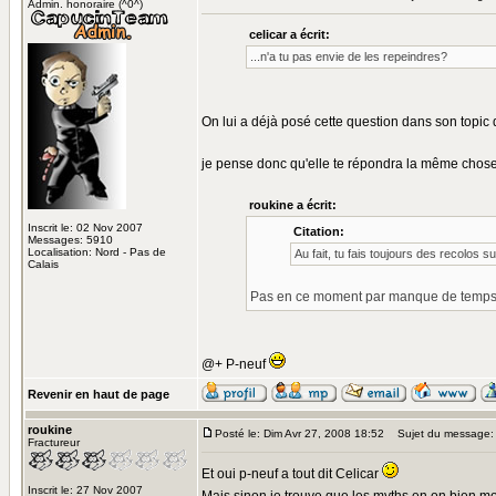
Admin. honoraire (^0^)
celicar a écrit:
...n'a tu pas envie de les repeindres?
On lui a déjà posé cette question dans son topi
je pense donc qu'elle te répondra la même chose..
roukine a écrit:
Inscrit le: 02 Nov 2007
Citation:
Messages: 5910
Localisation: Nord - Pas de
Au fait, tu fais toujours des recolos s
Calais
Pas en ce moment par manque de temps,j'a
@+ P-neuf
Revenir en haut de page
roukine
Posté le: Dim Avr 27, 2008 18:52
Sujet du message:
Fractureur
Et oui p-neuf a tout dit Celicar
Inscrit le: 27 Nov 2007