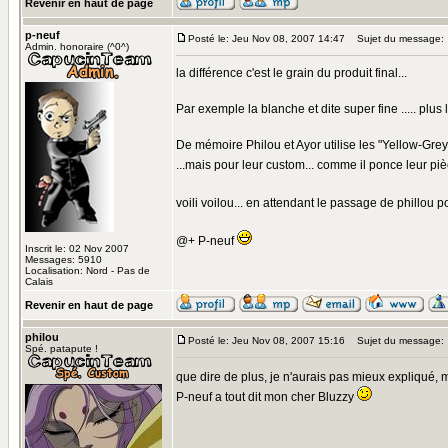
Revenir en haut de page
p-neuf
Posté le: Jeu Nov 08, 2007 14:47
Sujet du message:
Admin. honoraire (^0^)
la différence c'est le grain du produit final...
Par exemple la blanche et dite super fine ..... plus la
De mémoire Philou et Ayor utilise les "Yellow-Grey
...mais pour leur custom... comme il ponce leur pièce
voili voilou... en attendant le passage de phillou 
@+ P-neuf
Inscrit le: 02 Nov 2007
Messages: 5910
Localisation: Nord - Pas de
Calais
Revenir en haut de page
philou
Posté le: Jeu Nov 08, 2007 15:16
Sujet du message:
Spé. patapute !
que dire de plus, je n'aurais pas mieux expliqué, 
P-neuf a tout dit mon cher Bluzzy