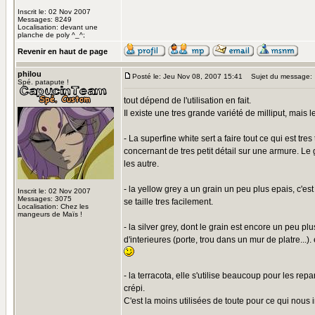
Inscrit le: 02 Nov 2007
Messages: 8249
Localisation: devant une
planche de poly ^_^;
Revenir en haut de page
philou
Posté le: Jeu Nov 08, 2007 15:41
Sujet du message:
Spé. patapute !
tout dépend de l'utilisation en fait.
Il existe une tres grande variété de milliput, mais l
- La superfine white sert a faire tout ce qui est 
concernant de tres petit détail sur une armure. Le
les autre.
- la yellow grey a un grain un peu plus epais, c'est
Inscrit le: 02 Nov 2007
Messages: 3075
se taille tres facilement.
Localisation: Chez les
mangeurs de Maïs !
- la silver grey, dont le grain est encore un peu plu
d'interieures (porte, trou dans un mur de platre...)
- la terracota, elle s'utilise beaucoup pour les 
crépi.
C'est la moins utilisées de toute pour ce qui nous 