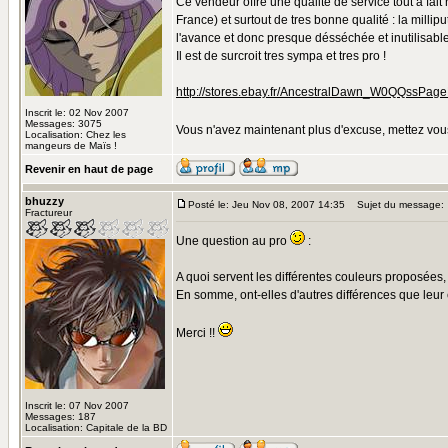
Ce vendeur offre une qualité de service tout a fait
France) et surtout de tres bonne qualité : la milli
l'avance et donc presque désséchée et inutilisable
Il est de surcroit tres sympa et tres pro !
http://stores.ebay.fr/AncestralDawn_W0QQssP
Inscrit le: 02 Nov 2007
Messages: 3075
Vous n'avez maintenant plus d'excuse, mettez vou
Localisation: Chez les
mangeurs de Maïs !
Revenir en haut de page
bhuzzy
Posté le: Jeu Nov 08, 2007 14:35
Sujet du message:
Fractureur
Une question au pro
:
A quoi servent les différentes couleurs proposées,
En somme, ont-elles d'autres différences que leur
Merci !!
Inscrit le: 07 Nov 2007
Messages: 187
Localisation: Capitale de la BD