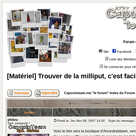
Forum 
Site
Facebook
Liste des Membre
Se connecter pour vé
[Matériel] Trouver de la milliput, c'est faci
Capucinteam.net "le forum" Index du Forum
Auteur
philou
Posté le: Jeu Nov 08, 2007 14:30
Sujet du message: [Mat
Spé. patapute !
Voici le lien vers la boutique d'Ancestraldawn, ven