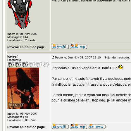
Merci car j'ai faillit acheter la superfine white da
Inscrit le: 06 Nov 2007
Messages: 144
Localisation: 2 dents
Revenir en haut de page
Icereef
Posté le: Jeu Nov 08, 2007 21:10
Sujet du message:
Fractureur
J'ignorais qu'ils en vendaient à Joué Club
Par contre je me suis fait avoir il y a quelques mo
la milliput terracota en m'assurant que c'était parei
Le soir meme, je dis à Ayorr sur msn "j'ai acheté de 
pour le custom celle-là"... trop deg, je l'ai encore d'
Inscrit le: 06 Nov 2007
Messages: 175
Localisation: 83 - Var
Revenir en haut de page