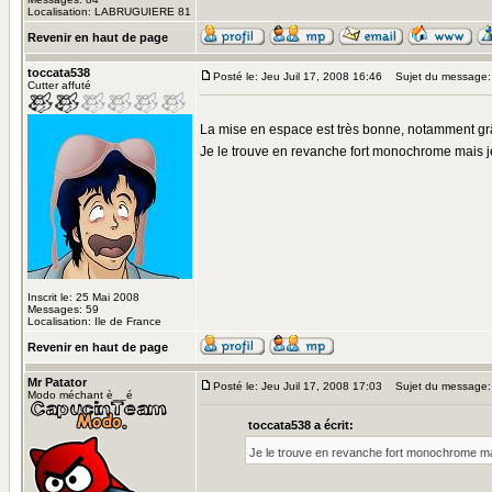
Localisation: LABRUGUIERE 81
Revenir en haut de page
toccata538
Posté le: Jeu Juil 17, 2008 16:46
Sujet du message:
Cutter affuté
La mise en espace est très bonne, notamment grâc
Je le trouve en revanche fort monochrome mais j
Inscrit le: 25 Mai 2008
Messages: 59
Localisation: Ile de France
Revenir en haut de page
Mr Patator
Posté le: Jeu Juil 17, 2008 17:03
Sujet du message:
Modo méchant è__é
toccata538 a écrit:
Je le trouve en revanche fort monochrome ma