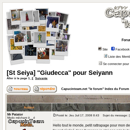
Foru
Site
Facebook
Liste des Mem
Se connecter pour 
[St Seiya] "Giudecca" pour Seiyann
Aller à la page
1
,
2
Suivante
Capucinteam.net "le forum" Index du Forum
Auteur
Mr Patator
Posté le: Jeu Juil 17, 2008 8:43
Sujet du message: [S
Modo méchant è__é
Hello tout le monde, petit rattrapage pour mon de