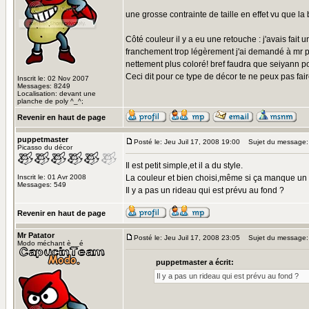
une grosse contrainte de taille en effet vu que l
Côté couleur il y a eu une retouche : j'avais fait 
franchement trop légèrement j'ai demandé à mr pne
nettement plus coloré! bref faudra que seiyann po
Ceci dit pour ce type de décor te ne peux pas fair
Inscrit le: 02 Nov 2007
Messages: 8249
Localisation: devant une
planche de poly ^_^;
Revenir en haut de page
puppetmaster
Posté le: Jeu Juil 17, 2008 19:00
Sujet du message:
Picasso du décor
Il est petit simple,et il a du style.
Inscrit le: 01 Avr 2008
La couleur et bien choisi,même si ça manque un
Messages: 549
Il y a pas un rideau qui est prévu au fond ?
Revenir en haut de page
Mr Patator
Posté le: Jeu Juil 17, 2008 23:05
Sujet du message:
Modo méchant è__é
puppetmaster a écrit:
Il y a pas un rideau qui est prévu au fond ?