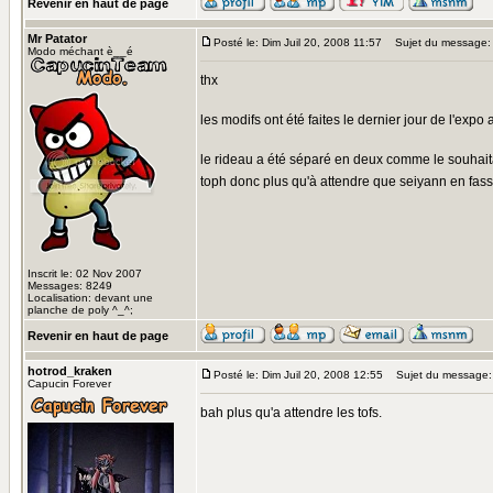
Revenir en haut de page
Mr Patator
Posté le: Dim Juil 20, 2008 11:57
Sujet du message:
Modo méchant è__é
thx
les modifs ont été faites le dernier jour de l'expo 
le rideau a été séparé en deux comme le souhaitait
toph donc plus qu'à attendre que seiyann en fas
Inscrit le: 02 Nov 2007
Messages: 8249
Localisation: devant une
planche de poly ^_^;
Revenir en haut de page
hotrod_kraken
Posté le: Dim Juil 20, 2008 12:55
Sujet du message:
Capucin Forever
bah plus qu'a attendre les tofs.