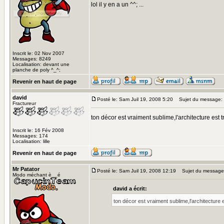
lol il y en a un ^^; ...
Inscrit le: 02 Nov 2007
Messages: 8249
Localisation: devant une
planche de poly ^_^;
Revenir en haut de page
david
Posté le: Sam Juil 19, 2008 5:20
Sujet du message:
Fractureur
ton décor est vraiment sublime,l'architecture est
Inscrit le: 16 Fév 2008
Messages: 174
Localisation: lille
Revenir en haut de page
Mr Patator
Posté le: Sam Juil 19, 2008 12:19
Sujet du message
Modo méchant è__é
david a écrit:
ton décor est vraiment sublime,l'architecture