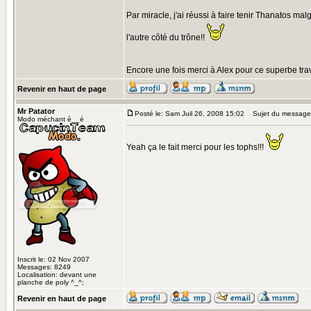
Par miracle, j'ai réussi à faire tenir Thanatos ma
l'autre côté du trône!!
Encore une fois merci à Alex pour ce superbe trav
Revenir en haut de page
Mr Patator
Posté le: Sam Juil 26, 2008 15:02
Sujet du message
Modo méchant è__é
Yeah ça le fait merci pour les tophs!!!
Inscrit le: 02 Nov 2007
Messages: 8249
Localisation: devant une
planche de poly ^_^;
Revenir en haut de page