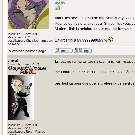
Voila des new tof ! j'espere que vous y voyez un 
Pour ce qui reste a faire, pour Shiryu : les yeux 
Marine : finir la peinture du casque, lui trouver 
Inscrit le: 02 Nov 2007
Messages: 3075
En gros fini a 99,9999999999 %
Localisation: Chez les mangeurs
de Maïs !
Revenir en haut de page
p-neuf
Posté le: Ven Avr 11, 2008 15:12
Sujet du message:
Admin. honoraire (^0^)
c'est marrant entre shina ...et marine... la différe
bref tout ça pour dire que je préfère largement ce
Inscrit le: 02 Nov 2007
Messages: 5910
Localisation: Nord - Pas de
Calais