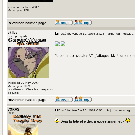
Inscrit le: 02 Nov 2007
Messages: 258
Revenir en haut de page
philou
Posté le: Mar Avr 15, 2008 23:18
Sujet du message:
Spé. patapute !
Je continue avec les V1, j'attaque Ikki !!! on en es
Inscrit le: 02 Nov 2007
Messages: 3075
Localisation: Chez les mangeurs
de Maïs !
Revenir en haut de page
VORAS
Posté le: Mer Avr 16, 2008 0:03
Sujet du message:
DTTC
Déjà la tête elle déchire,c'est ingénieux