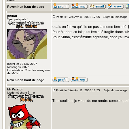
Revenir en haut de page
philou
Posté le: Ven Avr 11, 2008 17:05
Sujet du message:
Spé. patapute !
ouais en fait vu qu'elle on pas la meme féminité, j
Pour Marine, ca fait plus féminité fragile donc cuis
Pour Shina, c'est féminité agréssive, donc j'ai inv
Inscrit le: 02 Nov 2007
Messages: 3075
Localisation: Chez les mangeurs
de Maïs !
Revenir en haut de page
Mr Patator
Posté le: Ven Avr 11, 2008 18:55
Sujet du message:
Modo méchant è__é
Truc couillon, je viens de me rendre compte que 