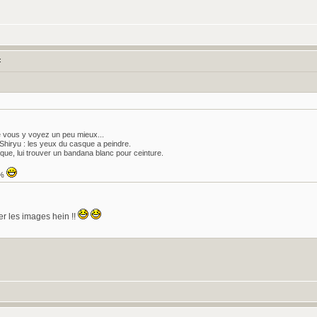
:
ue vous y voyez un peu mieux...
 Shiryu : les yeux du casque a peindre.
asque, lui trouver un bandana blanc pour ceinture.
 %
r les images hein !!