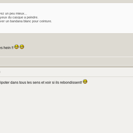
yez un peu mieux...
es yeux du casque a peindre.
rouver un bandana blanc pour ceinture.
s hein !!
:
ripoter dans tous les sens et voir si ils rebondissent!