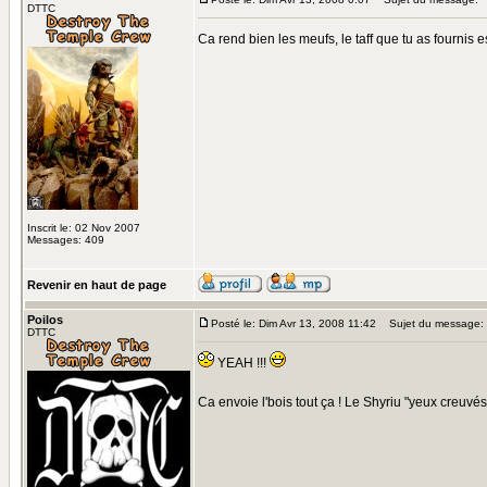
DTTC
Ca rend bien les meufs, le taff que tu as fournis 
Inscrit le: 02 Nov 2007
Messages: 409
Revenir en haut de page
Poilos
Posté le: Dim Avr 13, 2008 11:42
Sujet du message:
DTTC
YEAH !!!
Ca envoie l'bois tout ça ! Le Shyriu "yeux creuvés"