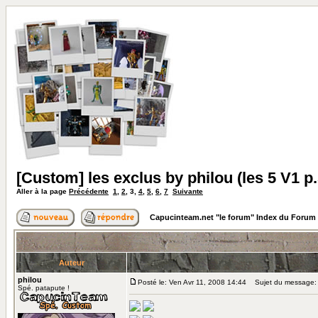
[Custom] les exclus by philou (les 5 V1 p.
Aller à la page
Précédente
1
,
2
,
3
,
4
,
5
,
6
,
7
Suivante
Capucinteam.net "le forum" Index du Forum
Auteur
philou
Posté le: Ven Avr 11, 2008 14:44
Sujet du message:
Spé. patapute !