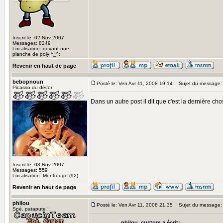
Inscrit le: 02 Nov 2007
Messages: 8249
Localisation: devant une
planche de poly ^_^;
Revenir en haut de page
bebopnoun
Posté le: Ven Avr 11, 2008 19:14
Sujet du message:
Picasso du décor
Dans un autre post il dit que c'est la dernière c
Inscrit le: 03 Nov 2007
Messages: 559
Localisation: Montrouge (92)
Revenir en haut de page
philou
Posté le: Ven Avr 11, 2008 21:35
Sujet du message:
Spé. patapute !
philou_custom a écrit: