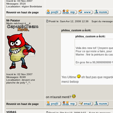
Inscrit le: 03 Nov 2007
Messages: 3516
Localisation: région Bordelaise
Revenir en haut de page
Mr Patator
Posté le: Sam Avr 12, 2008 12:36
Sujet du message
Modo méchant è__é
philou_custom a écrit:
philou_custom a écrit:
Voila des new tof ! j'espere q
Pour ce qui reste a faire, pour
Marine : finir la peinture du c
En gros fini a 99,9999999999
Inscrit le: 02 Nov 2007
Yes Ultime
eh faut pas que regarde
Messages: 8249
Localisation: devant une
merci bebop
planche de poly ^_^;
on m'aurait menti?
Revenir en haut de page
VORAS
Posté le: Dim Avr 13, 2008 0:07
Sujet du message: