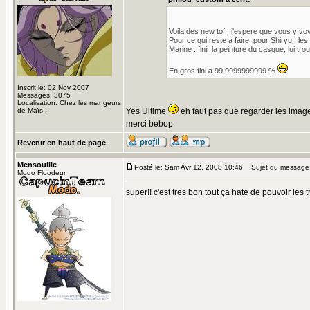
Voila des new tof ! j'espere que vous y vo
Pour ce qui reste a faire, pour Shiryu : l
Marine : finir la peinture du casque, lui t
En gros fini a 99,9999999999 %
Inscrit le: 02 Nov 2007
Messages: 3075
Localisation: Chez les mangeurs
de Maïs !
Yes Ultime
eh faut pas que regarder les image
merci bebop
Revenir en haut de page
Mensouille
Posté le: Sam Avr 12, 2008 10:46
Sujet du message
Modo Floodeur
super!! c'est tres bon tout ça hate de pouvoir les t