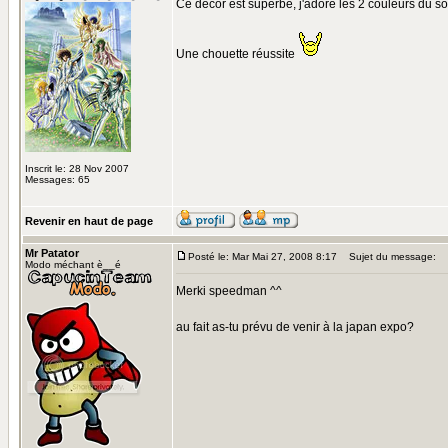
Ce décor est superbe, j'adore les 2 couleurs du sol
Une chouette réussite
Inscrit le: 28 Nov 2007
Messages: 65
Revenir en haut de page
Mr Patator
Posté le: Mar Mai 27, 2008 8:17
Sujet du message:
Modo méchant è__é
Merki speedman ^^
au fait as-tu prévu de venir à la japan expo?