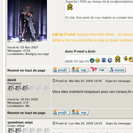
Superbe ! RAS au niveau de la sculpture/peinture
En fait, d'un point de vue réaliste et compte ten
edit by P-neuf :
excuse moi mon totrod ... je viens d
éditer a ton tour et récrire ce que tu disais vraimen
Inscrit le: 03 Nov 2007
Messages: 4733
donc P-neuf a écrit:
Localisation: Bretigny sur orge
MDR !!!!! hihi !!!!!
Revenir en haut de page
david
Posté le: Mar Mai 20, 2008 19:05
Sujet du message:
Fractureur
Vous etes vraiment moqueurs pour ces coraux,ils
Inscrit le: 16 Fév 2008
Messages: 174
Localisation: lille
Revenir en haut de page
speedman seiya
Posté le: Lun Mai 26, 2008 19:04
Sujet du message:
Cutter affuté