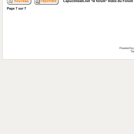
Capucinteam.net "le forum" Index du Forum
Page
7
sur
7
Powered by
Tra