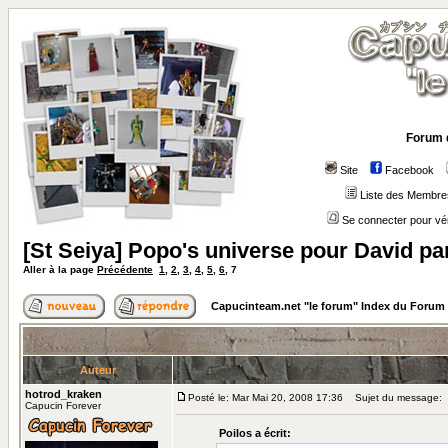
Forum 
Site
Facebook
Liste des Membre
Se connecter pour vé
[St Seiya] Popo's universe pour David par 
Aller à la page
Précédente
1
,
2
,
3
,
4
,
5
,
6
,
7
Capucinteam.net "le forum" Index du Forum
Auteur
hotrod_kraken
Posté le: Mar Mai 20, 2008 17:36
Sujet du message:
Capucin Forever
Poilos a écrit: