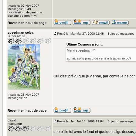
Inscrit le: 02 Nov 2007
Messages: 8249
Localisation: devant une
planche de poly ^_^;
Revenir en haut de page
speedman seiya
Posté le: Mar Mai 27, 2008 11:48
Sujet du message:
Cutter affuté
Ultime Cosmos a écrit:
Merki speedman ^^
au fait as-tu prévu de venir à la japan expo?
Oui c'est prévu que je vienne, par contre je ne co
Inscrit le: 28 Nov 2007
Messages: 65
Revenir en haut de page
david
Posté le: Jeu Juil 10, 2008 19:04
Sujet du message:
Fractureur
une p'tite tof avec le fond et quelques figs dessu