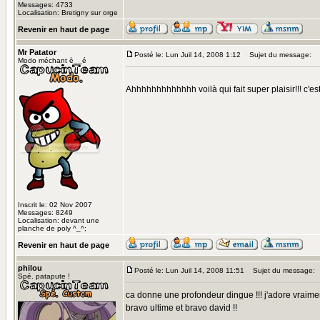
Messages: 4733
Localisation: Bretigny sur orge
Revenir en haut de page
Mr Patator
Posté le: Lun Juil 14, 2008 1:12
Sujet du message:
Modo méchant è__é
Ahhhhhhhhhhhhh voilà qui fait super plaisir!!! c'est
Inscrit le: 02 Nov 2007
Messages: 8249
Localisation: devant une
planche de poly ^_^;
Revenir en haut de page
philou
Posté le: Lun Juil 14, 2008 11:51
Sujet du message:
Spé. patapute !
ca donne une profondeur dingue !!! j'adore vraimen
bravo ultime et bravo david !!