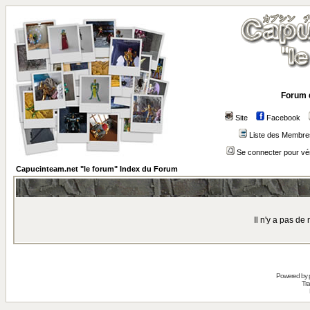
Forum 
Site
Facebook
Liste des Membre
Se connecter pour vé
Capucinteam.net "le forum" Index du Forum
Il n'y a pas d
Powered by
Tra