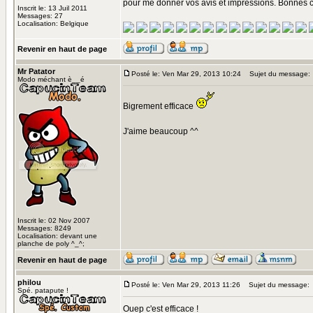
pour me donner vos avis et impressions. Bonne
Inscrit le: 13 Juil 2011
Messages: 27
Localisation: Belgique
Revenir en haut de page
Mr Patator
Posté le: Ven Mar 29, 2013 10:24
Sujet du message:
Modo méchant è__é
Bigrement efficace
J'aime beaucoup ^^
Inscrit le: 02 Nov 2007
Messages: 8249
Localisation: devant une
planche de poly ^_^;
Revenir en haut de page
philou
Posté le: Ven Mar 29, 2013 11:26
Sujet du message:
Spé. patapute !
Ouep c'est efficace !