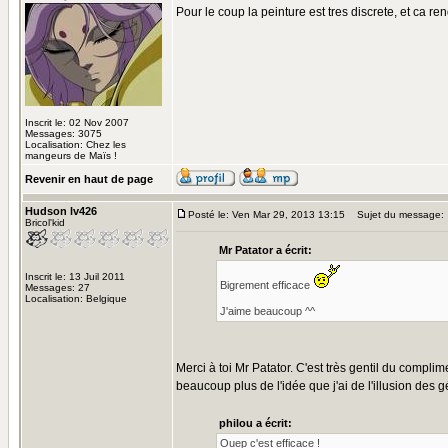
Pour le coup la peinture est tres discrete, et ca re
Inscrit le: 02 Nov 2007
Messages: 3075
Localisation: Chez les
mangeurs de Maïs !
Revenir en haut de page
Hudson lv426
Posté le: Ven Mar 29, 2013 13:15
Sujet du message:
Bricol'kid
Mr Patator a écrit:
Inscrit le: 13 Juil 2011
Bigrement efficace
Messages: 27
Localisation: Belgique
J'aime beaucoup ^^
Merci à toi Mr Patator. C'est très gentil du complim
beaucoup plus de l'idée que j'ai de l'illusion des g
philou a écrit:
Ouep c'est efficace !