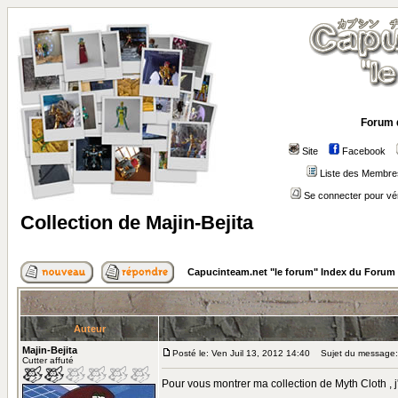
Forum 
Site
Facebook
Liste des Membre
Se connecter pour vé
Collection de Majin-Bejita
Capucinteam.net "le forum" Index du Forum
Auteur
Majin-Bejita
Posté le: Ven Juil 13, 2012 14:40
Sujet du message: C
Cutter affuté
Pour vous montrer ma collection de Myth Cloth , j'