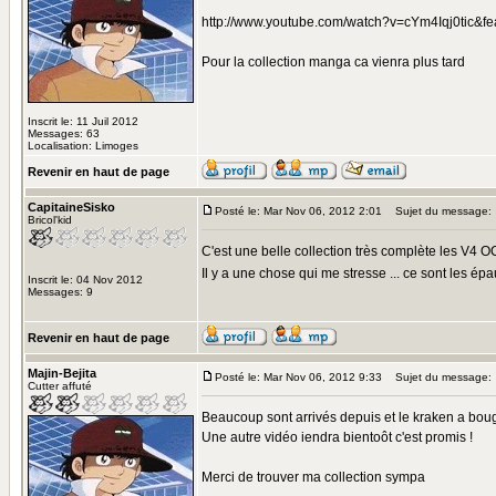
http://www.youtube.com/watch?v=cYm4Iqj0tic&f
Pour la collection manga ca vienra plus tard
Inscrit le: 11 Juil 2012
Messages: 63
Localisation: Limoges
Revenir en haut de page
CapitaineSisko
Posté le: Mar Nov 06, 2012 2:01
Sujet du message:
Bricol'kid
C'est une belle collection très complète les V4 
Il y a une chose qui me stresse ... ce sont les épa
Inscrit le: 04 Nov 2012
Messages: 9
Revenir en haut de page
Majin-Bejita
Posté le: Mar Nov 06, 2012 9:33
Sujet du message:
Cutter affuté
Beaucoup sont arrivés depuis et le kraken a bo
Une autre vidéo iendra bientoôt c'est promis !
Merci de trouver ma collection sympa