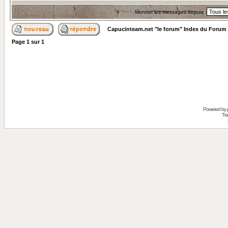
Montrer les messages depuis:
Capucinteam.net "le forum" Index du Forum
Page
1
sur
1
Powered by
Tra