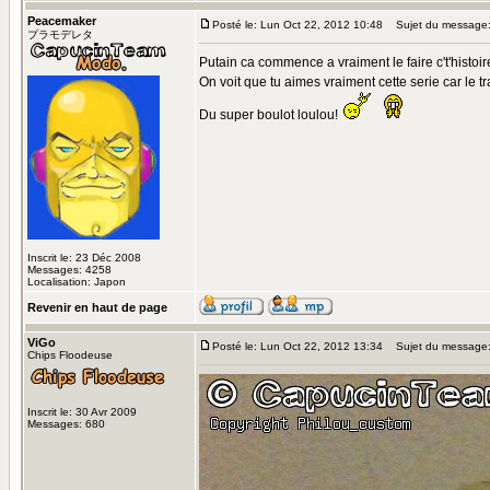
Peacemaker
Posté le: Lun Oct 22, 2012 10:48
Sujet du message
プラモデレタ
Putain ca commence a vraiment le faire c't'histoir
On voit que tu aimes vraiment cette serie car le tra
Du super boulot loulou!
Inscrit le: 23 Déc 2008
Messages: 4258
Localisation: Japon
Revenir en haut de page
ViGo
Posté le: Lun Oct 22, 2012 13:34
Sujet du message
Chips Floodeuse
Inscrit le: 30 Avr 2009
Messages: 680