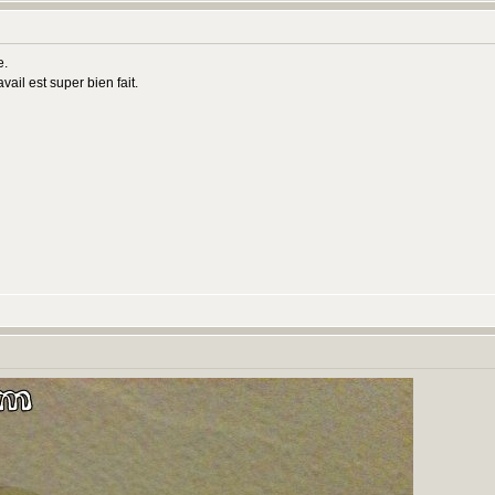
:
e.
vail est super bien fait.
: