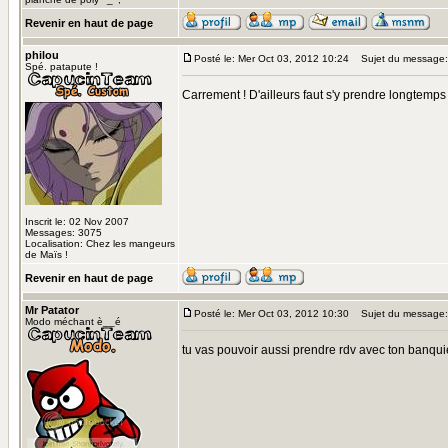
Revenir en haut de page
philou
Posté le: Mer Oct 03, 2012 10:24
Sujet du message:
Spé. patapute !
Carrement ! D'ailleurs faut s'y prendre longtemp
Inscrit le: 02 Nov 2007
Messages: 3075
Localisation: Chez les mangeurs
de Maïs !
Revenir en haut de page
Mr Patator
Posté le: Mer Oct 03, 2012 10:30
Sujet du message:
Modo méchant è__é
tu vas pouvoir aussi prendre rdv avec ton banquie