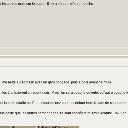
les autres mais sur le papier, il n'y a rien qui m'en empeche.
il me reste a dégrossir avec un gros ponçage, puis a polir avant peinture.
s, les 2 afficheront un sourir niais. Mais l'un sera bouche ouverte, et l'autre bouche
 la particularité est l'index sous le nez pour accentuer leur attitude de chenapan
nc plus petite que les autres personnages. Ils sont sencés faire 1m66 (contre 1m75 p