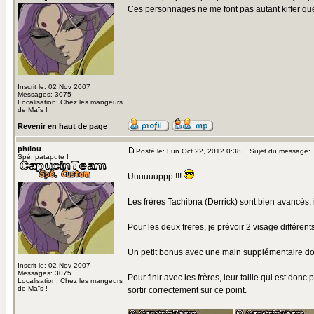
Ces personnages ne me font pas autant kiffer que 
Inscrit le: 02 Nov 2007
Messages: 3075
Localisation: Chez les mangeurs
de Maïs !
Revenir en haut de page
philou
Posté le: Lun Oct 22, 2012 0:38
Sujet du message:
Spé. patapute !
Uuuuuuppp !!!
Les frères Tachibna (Derrick) sont bien avancés, 
Pour les deux freres, je prévoir 2 visage différent
Un petit bonus avec une main supplémentaire dont
Inscrit le: 02 Nov 2007
Messages: 3075
Pour finir avec les frères, leur taille qui est do
Localisation: Chez les mangeurs
de Maïs !
sortir correctement sur ce point.