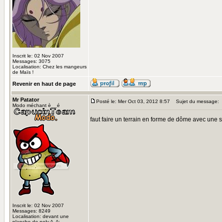
Inscrit le: 02 Nov 2007
Messages: 3075
Localisation: Chez les mangeurs
de Maïs !
Revenir en haut de page
Mr Patator
Posté le: Mer Oct 03, 2012 8:57
Sujet du message:
Modo méchant è__é
faut faire un terrain en forme de dôme avec une s
Inscrit le: 02 Nov 2007
Messages: 8249
Localisation: devant une
planche de poly ^_^;