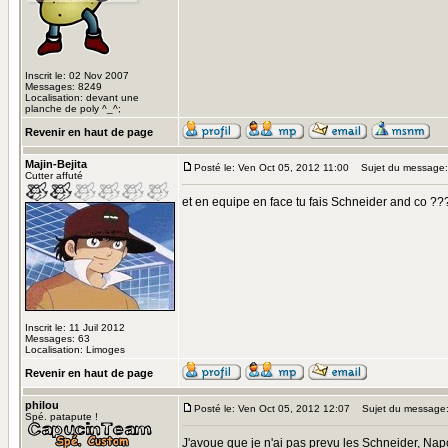
Inscrit le: 02 Nov 2007
Messages: 8249
Localisation: devant une
planche de poly ^_^;
Revenir en haut de page
Majin-Bejita
Posté le: Ven Oct 05, 2012 11:00
Sujet du message:
Cutter affuté
et en equipe en face tu fais Schneider and co ??
Inscrit le: 11 Juil 2012
Messages: 63
Localisation: Limoges
Revenir en haut de page
philou
Posté le: Ven Oct 05, 2012 12:07
Sujet du message
Spé. patapute !
J'avoue que je n'ai pas prevu les Schneider, Na