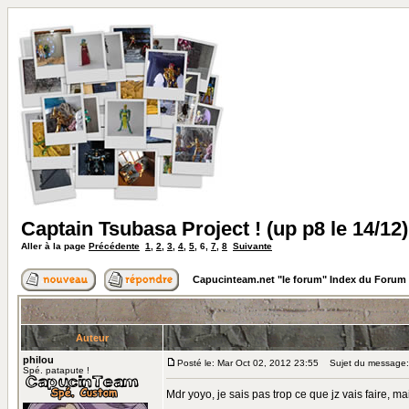
Captain Tsubasa Project ! (up p8 le 14/12)
Aller à la page
Précédente
1
,
2
,
3
,
4
,
5
,
6
,
7
,
8
Suivante
Capucinteam.net "le forum" Index du Forum
Auteur
philou
Posté le: Mar Oct 02, 2012 23:55
Sujet du message:
Spé. patapute !
Mdr yoyo, je sais pas trop ce que jz vais faire, ma