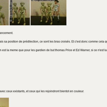
vancement.
is sa position de prédilection, ce sont les bras croisés. Et c'est donc comme cela q
on est la meme que pour les gardien de but thomas Price et Ed Warner, si ce n'est la t
avec ceux existants, et ceux qui les rejoindront bientot en couleur.