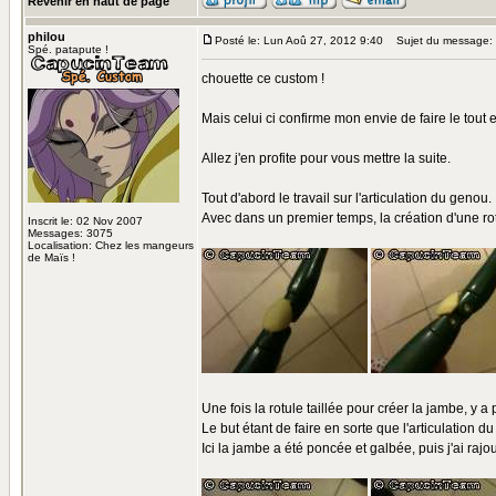
Revenir en haut de page
philou
Posté le: Lun Aoû 27, 2012 9:40
Sujet du message:
Spé. patapute !
chouette ce custom !
Mais celui ci confirme mon envie de faire le tout en
Allez j'en profite pour vous mettre la suite.
Tout d'abord le travail sur l'articulation du genou.
Avec dans un premier temps, la création d'une ro
Inscrit le: 02 Nov 2007
Messages: 3075
Localisation: Chez les mangeurs
de Maïs !
Une fois la rotule taillée pour créer la jambe, y a 
Le but étant de faire en sorte que l'articulation 
Ici la jambe a été poncée et galbée, puis j'ai rajo