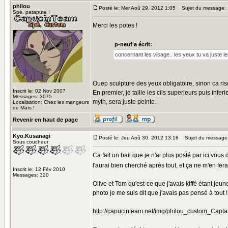
philou
Posté le: Mer Aoû 29, 2012 1:05
Sujet du message:
Spé. patapute !
Merci les potes !
p-neuf a écrit:
concernant les visage.. les yeux tu va juste le
Ouep sculpture des yeux obligatoire, sinon ca ri
Inscrit le: 02 Nov 2007
En premier, je taille les cils superieurs puis infe
Messages: 3075
myth, sera juste peinte.
Localisation: Chez les mangeurs
de Maïs !
Revenir en haut de page
Kyo.Kusanagi
Posté le: Jeu Aoû 30, 2012 13:18
Sujet du message
Sous coucheur
Ca fait un bail que je n'ai plus posté par ici vous
l'aurai bien cherché après tout, et ça ne m'en f
Inscrit le: 12 Fév 2010
Messages: 320
Olive et Tom qu'est-ce que j'avais kiffé étant je
photo je me suis dit que j'avais pas pensé à tout !
http://capucinteam.net/img/philou_custom_Capt