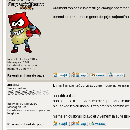
Modo méchant è__é
Vraiment top ces customs!!! ça change sacrément 
permet de partir sur ce genre de prjet aujourd'h
Inscrit le: 02 Nov 2007
Messages: 8249
Localisation: devant une
planche de poly ^_^;
Revenir en haut de page
albafica
Posté le: Mar Aoû 28, 2012 20:58
Sujet du message
Sous coucheur
aaaahh philou ,
non serieux !!! tu devrais vraiment penser a te fai
Inscrit le: 03 Mar 2010
bleuf avec tes customs !!! tres propres comme d'ha
Messages: 257
Localisation: dans mon jardin en
belgique
meme en custom!!!!bravo et vivement la suite !!!!!
Revenir en haut de page