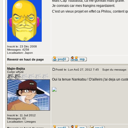
Mais Cap Tsubassa, ca me gonflait mais grave.
Je connais car mes frangins regardaient.
C'est un vieux projet en effet ca Philou, content 
Inscrit le: 23 Déc 2008
Messages: 4258
Localisation: Japon
Revenir en haut de page
Majin-Bejita
Posté le: Lun Aoû 27, 2012 7:45
Sujet du message:
Cutter affuté
Oui la tenue Nankatsu ! D'ailleirs j'ai deja un c
Inscrit le: 11 Juil 2012
Messages: 63
Localisation: Limoges