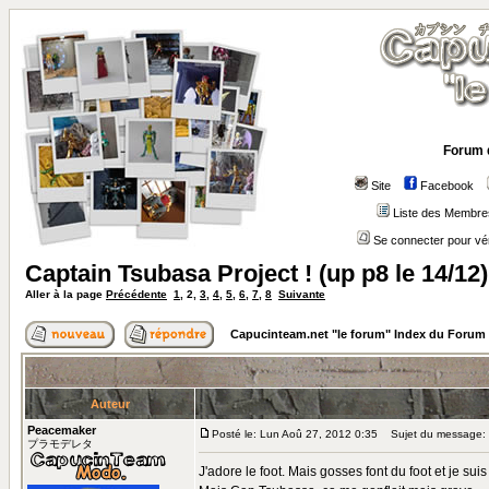
Forum 
Site
Facebook
Liste des Membre
Se connecter pour vé
Captain Tsubasa Project ! (up p8 le 14/12)
Aller à la page
Précédente
1
,
2
,
3
,
4
,
5
,
6
,
7
,
8
Suivante
Capucinteam.net "le forum" Index du Forum
Auteur
Peacemaker
Posté le: Lun Aoû 27, 2012 0:35
Sujet du message:
プラモデレタ
J'adore le foot. Mais gosses font du foot et je sui