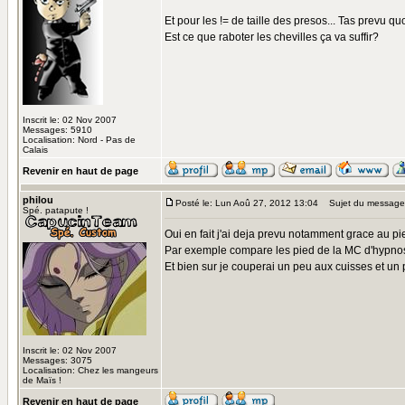
Et pour les != de taille des presos... Tas prevu q
Est ce que raboter les chevilles ça va suffir?
Inscrit le: 02 Nov 2007
Messages: 5910
Localisation: Nord - Pas de
Calais
Revenir en haut de page
philou
Posté le: Lun Aoû 27, 2012 13:04
Sujet du message
Spé. patapute !
Oui en fait j'ai deja prevu notamment grace au pi
Par exemple compare les pied de la MC d'hypnos e
Et bien sur je couperai un peu aux cuisses et un 
Inscrit le: 02 Nov 2007
Messages: 3075
Localisation: Chez les mangeurs
de Maïs !
Revenir en haut de page