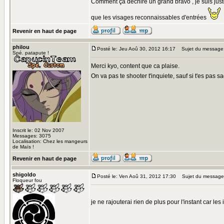
Comment ça déchire un grand bravo , je suis juste 
que les visages reconnaissables d'entrées
Revenir en haut de page
philou
Posté le: Jeu Aoû 30, 2012 16:17
Sujet du message
Spé. patapute !
Merci kyo, content que ca plaise.
On va pas te shooter t'inquiete, sauf si t'es pas 
Inscrit le: 02 Nov 2007
Messages: 3075
Localisation: Chez les mangeurs
de Maïs !
Revenir en haut de page
shigoldo
Posté le: Ven Aoû 31, 2012 17:30
Sujet du message
Floqueur fou
je ne rajouterai rien de plus pour l'instant car l