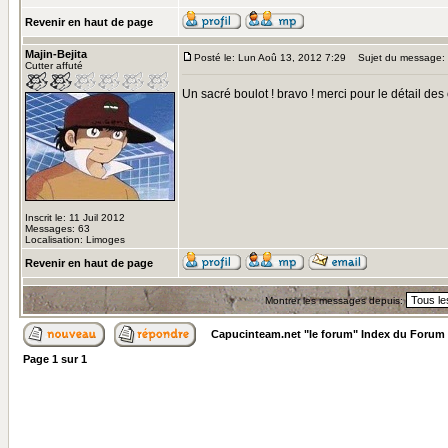
Revenir en haut de page
Majin-Bejita
Posté le: Lun Aoû 13, 2012 7:29
Sujet du message:
Cutter affuté
Un sacré boulot ! bravo ! merci pour le détail de
Inscrit le: 11 Juil 2012
Messages: 63
Localisation: Limoges
Revenir en haut de page
Montrer les messages depuis:
Capucinteam.net "le forum" Index du Forum
Page
1
sur
1