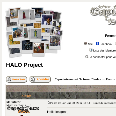
Forum 
Site
Facebook
Liste des Membre
Se connecter pour vé
HALO Project
Capucinteam.net "le forum" Index du Forum
Auteur
Mr Patator
Posté le: Lun Juil 30, 2012 16:14
Sujet du message:
Modo méchant è__é
Hello les gens,