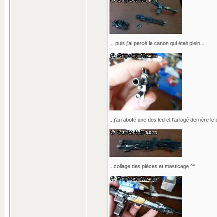
... puis j'ai percé le canon qui était plein...
...j'ai raboté une des led et l'ai logé derrière le
...collage des pièces et masticage ^^