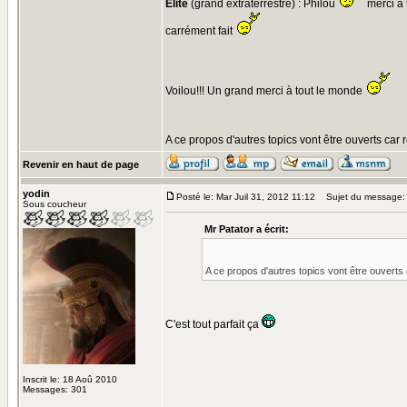
Elite
(grand extraterrestre) : Philou
merci à t
carrément fait
Voilou!!! Un grand merci à tout le monde
A ce propos d'autres topics vont être ouverts car 
Revenir en haut de page
yodin
Posté le: Mar Juil 31, 2012 11:12
Sujet du message:
Sous coucheur
Mr Patator a écrit:
A ce propos d'autres topics vont être ouverts 
C'est tout parfait ça
Inscrit le: 18 Aoû 2010
Messages: 301