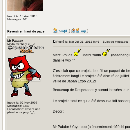
Inscrit le: 18 Aoû 2010
Messages: 301
Revenir en haut de page
Mr Patator
Posté le: Mar Juil 31, 2012 8:46
Sujet du message:
Modo méchant è__é
Merci Poilos
Merci Yodin
(headbangin
dans le wip ^^
C'est clair que ce projet a bouffé un paquet de te
fichtrement long! Le projet a été discuté de juille
veille de Japan Expo 2012!
Beaucoup de Desperados y auront laissées leu
Le projet et tout ce qui a été dessus a fait boss
Inscrit le: 02 Nov 2007
Messages: 8249
Localisation: devant une
Décor :
planche de poly ^_^;
Mr Patator / Yoyo-bob (a énormément réfléchi po