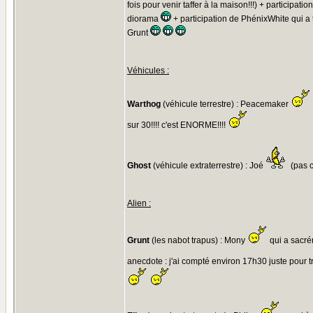
fois pour venir taffer à la maison!!!) + participa
diorama
+ participation de PhénixWhite qui a 
Grunt
Véhicules :
Warthog
(véhicule terrestre) : Peacemaker
sur 30!!!! c'est ENORME!!!!
Ghost
(véhicule extraterrestre) : Joé
(pas c
Alien :
Grunt
(les nabot trapus) : Mony
qui a sacrém
anecdote : j'ai compté environ 17h30 juste pour 