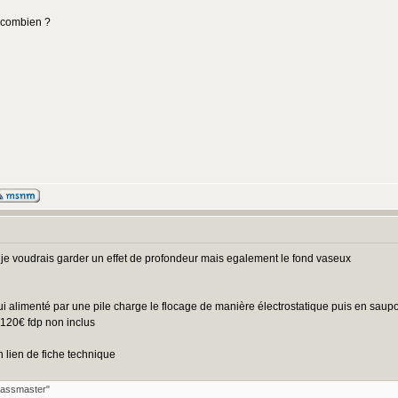
a combien ?
car je voudrais garder un effet de profondeur mais egalement le fond vaseux
 qui alimenté par une pile charge le flocage de manière électrostatique puis en saup
 120€ fdp non inclus
n lien de fiche technique
rassmaster"