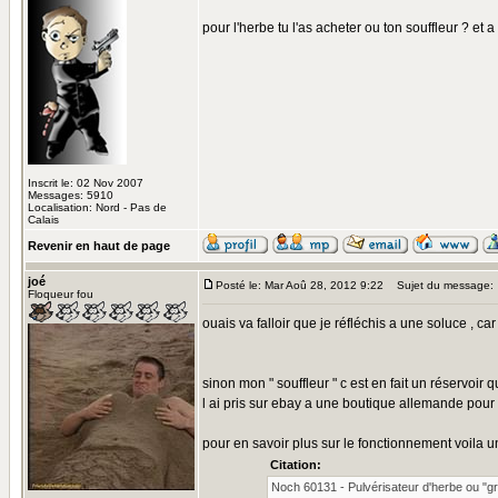
pour l'herbe tu l'as acheter ou ton souffleur ? et 
Inscrit le: 02 Nov 2007
Messages: 5910
Localisation: Nord - Pas de
Calais
Revenir en haut de page
joé
Posté le: Mar Aoû 28, 2012 9:22
Sujet du message:
Floqueur fou
ouais va falloir que je réfléchis a une soluce , 
sinon mon " souffleur " c est en fait un réservoir
l ai pris sur ebay a une boutique allemande pour
pour en savoir plus sur le fonctionnement voila u
Citation:
Noch 60131 - Pulvérisateur d'herbe ou "g