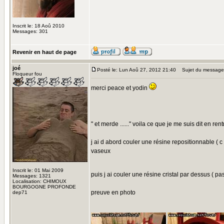
Inscrit le: 18 Aoû 2010
Messages: 301
Revenir en haut de page
joé
Posté le: Lun Aoû 27, 2012 21:40
Sujet du message
Floqueur fou
merci peace et yodin
" et merde ......" voila ce que je me suis dit en re
j ai d abord couler une résine repositionnable ( c 
vaseux
Inscrit le: 01 Mai 2009
puis j ai couler une résine cristal par dessus (
Messages: 1321
Localisation: CHIMOUX
BOURGOGNE PROFONDE
preuve en photo
dep71