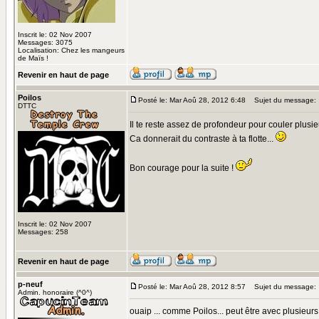
Inscrit le: 02 Nov 2007
Messages: 3075
Localisation: Chez les mangeurs
de Maïs !
Revenir en haut de page
Poilos
Posté le: Mar Aoû 28, 2012 6:48
Sujet du message:
DTTC
Il te reste assez de profondeur pour couler plusi
Ca donnerait du contraste à ta flotte...
Bon courage pour la suite !
Inscrit le: 02 Nov 2007
Messages: 258
Revenir en haut de page
p-neuf
Posté le: Mar Aoû 28, 2012 8:57
Sujet du message:
Admin. honoraire (^0^)
ouaip ... comme Poilos... peut être avec plusieurs