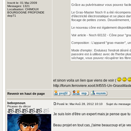
Inscrit le: 01 Mai 2009
Grâce au pulvérisateur vous pouvez facilem
Messages: 1321
Localisation: CHIMOUX
Le Gras-Master Noch ® a été récompensé par 
BOURGOGNE PROFONDE
dep71
d'électricité électrostatique et se place d
flocage de petites zones. Deuxièmement, il 
Le nouveau cône est également disponible
Voir article - Noch 60132 - Cône pour "gr
Composition : L'appareil "gras-master", un
Mode d'emploi : Enduisez l'endroit désiré 
passoire est à utilisez avec de l'herbe pl
séchage, vous pouvez récupérer les fibres 
et sinon voila un lien que viens de voir (
http://forum.ferroviere.xooit.fr/t555-Un-GrassMas
Revenir en haut de page
bebopnoun
Posté le: Mar Aoû 28, 2012 10:10
Sujet du message
Picasso du décor
Je suis loin d'être un expert mais je pense que tu
Beau projet en tout cas, j'aime beaucoup et je ve