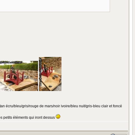
an écru/bleu/gris/rouge de mars/noir ivoire/bleu nuit/gris-bleu clair et foncé
les petits éléments qui iront dessus