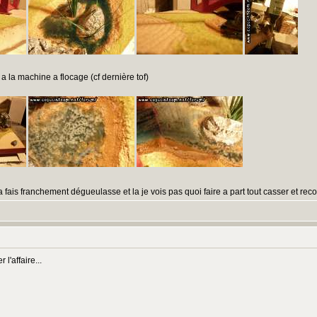
 a la machine a flocage (cf dernière tof)
 fais franchement dégueulasse et la je vois pas quoi faire a part tout casser et reco
 l'affaire...