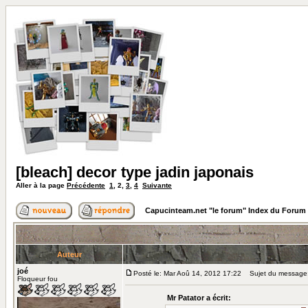
[bleach] decor type jadin japonais
Aller à la page
Précédente
1
,
2
,
3
,
4
Suivante
Capucinteam.net "le forum" Index du Forum
Auteur
joé
Posté le: Mar Aoû 14, 2012 17:22
Sujet du message
Floqueur fou
Mr Patator a écrit: