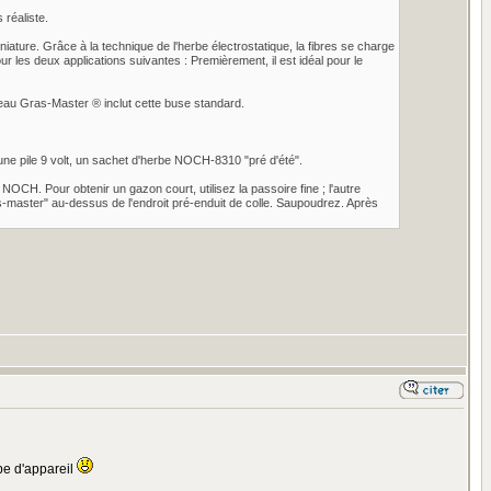
 réaliste.
niature. Grâce à la technique de l'herbe électrostatique, la fibres se charge
ur les deux applications suivantes : Premièrement, il est idéal pour le
eau Gras-Master ® inclut cette buse standard.
 une pile 9 volt, un sachet d'herbe NOCH-8310 "pré d'été".
NOCH. Pour obtenir un gazon court, utilisez la passoire fine ; l'autre
as-master" au-dessus de l'endroit pré-enduit de colle. Saupoudrez. Après
pe d'appareil