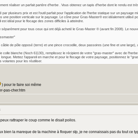
ent réaliser un parfait partère d'herbe . Vous obtenez un tapis d'herbe dont le rendu est très
plusieurs prix et est l'outil parfait pour l'application de l'herbe statique sur un paysage mi
ans une position verticale sur le paysage. Le cône pour Gras-Master® est idéalement utilisé po
est idéal pour le flocage des zones difficiles à atteindre.
 séparément pour tous ceux qui ont déjà acheté le Gras-Master ® (avant fin 2008). Le nouv
assmaster"
 câble de pôle opposé (terre) et une pince crocodile, deux passoires (une fine et une large),
de colle blanche (Noch 61130), remplissez le récipient de votre "gras-master" avec de l'herbe 
us longue. Mettez l'appareil en marche et pour le flocage de votre paysage, positionnez le "gr
volantes pour les réutiliser.
) pour le faire soi même
ter-pas-cher.htm
:
 peux rattraper le coup comme le disait poilos.
ux bien la mareque de ta machine à floquer stp, je ne connaissais pas du tout ce ty