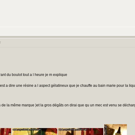
:
ntrant du boulot tout a l heure je m explique
est a dire une résine a l aspect gélatineux que je chauffe au bain marie pour la liqué
 pas de la même marque )et la gros dégâts on dirai que qu un mec est venu se déchar