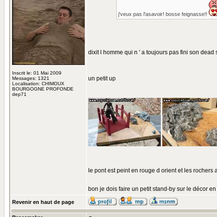
j'veux pas l'asavoir! bosse feignasse!!
dixit l homme qui n ' a toujours pas fini son dea
Inscrit le: 01 Mai 2009
un petit up
Messages: 1321
Localisation: CHIMOUX
BOURGOGNE PROFONDE
dep71
le pont est peint en rouge d orient et les rochers 
bon je dois faire un petit stand-by sur le décor e
Revenir en haut de page