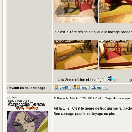
la c est la 1ére résine ainsi que le flocage passer
et la la 2éme résine et les dégâts
pour moi ça
Revenir en haut de page
philou
Posté le: Mar Aoû 28, 2012 0:49
Sujet du message:
Spé. patapute !
Arf la tuile ! C'est le genre de truc qui me fait lacher
Bon courage pour le nettoyage ou pire...