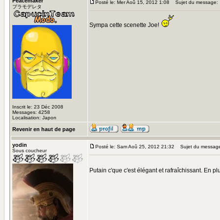
Peacemaker
Posté le: Mer Aoû 15, 2012 1:08
Sujet du message:
プラモデレタ
Sympa cette scenette Joe!
Inscrit le: 23 Déc 2008
Messages: 4258
Localisation: Japon
Revenir en haut de page
yodin
Posté le: Sam Aoû 25, 2012 21:32
Sujet du messag
Sous coucheur
Putain c'que c'est élégant et rafraîchissant. En p