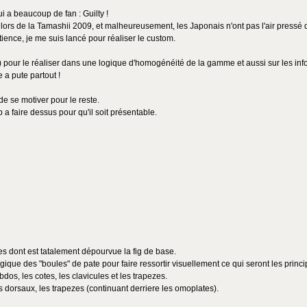
 a beaucoup de fan : Guilty !
lors de la Tamashii 2009, et malheureusement, les Japonais n'ont pas l'air pressé de
ence, je me suis lancé pour réaliser le custom.
8) pour le réaliser dans une logique d'homogénéité de la gamme et aussi sur les in
 a pute partout !
e se motiver pour le reste.
 a faire dessus pour qu'il soit présentable.
les dont est tatalement dépourvue la fig de base.
egique des "boules" de pate pour faire ressortir visuellement ce qui seront les princi
abdos, les cotes, les clavicules et les trapezes.
s dorsaux, les trapezes (continuant derriere les omoplates).