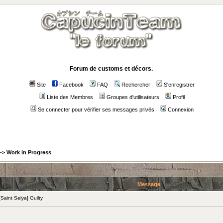
Forum de customs et décors.
Site
Facebook
FAQ
Rechercher
S'enregistrer
Liste des Membres
Groupes d'utilisateurs
Profil
Se connecter pour vérifier ses messages privés
Connexion
->
Work in Progress
Message
aint Seiya] Guilty