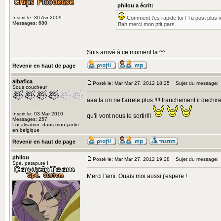
philou a écrit:
Inscrit le: 30 Avr 2009
Comment t'es rapide toi ! Tu post plus 
Messages: 680
Bah merci mon ptit gars.
Suis arrivé à ce moment la ^^
Revenir en haut de page
albafica
Posté le: Mar Mar 27, 2012 18:25
Sujet du message:
Sous coucheur
aaa la on ne t'arrete plus !!!! franchement il dechir
Inscrit le: 03 Mar 2010
qu'il vont nous le sortir!!!
Messages: 257
Localisation: dans mon jardin
en belgique
Revenir en haut de page
philou
Posté le: Mar Mar 27, 2012 19:28
Sujet du message:
Spé. patapute !
Merci l'ami. Ouais moi aussi j'espere !