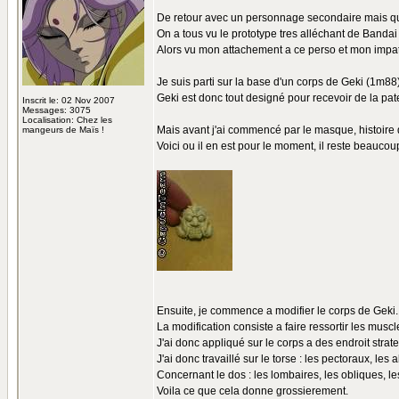
De retour avec un personnage secondaire mais qui
On a tous vu le prototype tres alléchant de Bandai 
Alors vu mon attachement a ce perso et mon impati
Je suis parti sur la base d'un corps de Geki (1m8
Geki est donc tout designé pour recevoir de la pate
Inscrit le: 02 Nov 2007
Messages: 3075
Localisation: Chez les
Mais avant j'ai commencé par le masque, histoire d
mangeurs de Maïs !
Voici ou il en est pour le moment, il reste beaucoup
Ensuite, je commence a modifier le corps de Geki.
La modification consiste a faire ressortir les musc
J'ai donc appliqué sur le corps a des endroit strat
J'ai donc travaillé sur le torse : les pectoraux, les 
Concernant le dos : les lombaires, les obliques, le
Voila ce que cela donne grossierement.