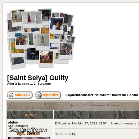
[Saint Seiya] Guilty
Aller à la page
1
,
2
Suivante
Capucinteam.net "le forum" Index du Forum
Auteur
philou
Posté le: Mar Mar 27, 2012 13:57
Sujet du message: [S
Spé. patapute !
Hello a tous,