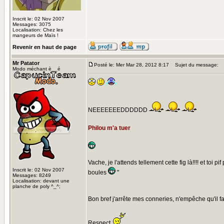
Inscrit le: 02 Nov 2007
Messages: 3075
Localisation: Chez les
mangeurs de Maïs !
Revenir en haut de page
Mr Patator
Posté le: Mer Mar 28, 2012 8:17
Sujet du message:
Modo méchant è__é
NEEEEEEEDDDDDD
Philou m'a tuer
Vache, je l'attends tellement cette fig là!!!! et toi
Inscrit le: 02 Nov 2007
boules
"
Messages: 8249
Localisation: devant une
planche de poly ^_^;
Bon bref j'arrête mes conneries, n'empêche qu'il fai
Respect