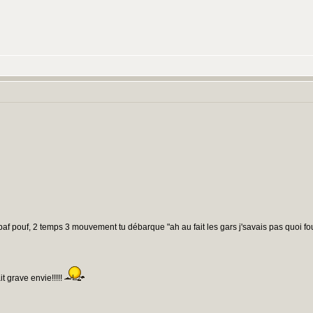
 pif paf pouf, 2 temps 3 mouvement tu débarque "ah au fait les gars j'savais pas quoi fo
t grave envie!!!!!