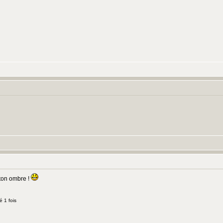
 ton ombre !
é 1 fois