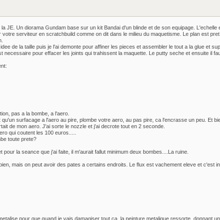
 la JE. Un diorama Gundam base sur un kit Bandai d'un blinde et de son equipage. L'echelle e
 votre serviteur en scratchbuild comme on dit dans le milieu du maquetisme. Le plan est pret
m.
dee de la taille puis je l'ai demonte pour affiner les pieces et assembler le tout a la glue et su
 necessaire pour effacer les joints qui trahissent la maquette. Le putty seche et ensuite il fa
nt:
tion, pas a la bombe, a l'aero.
ait qu'un surfacage a l'aero au pire, plombe votre aero, au pas pire, ca l'encrasse un peu. Et
tait de mon aero. J'ai sorte le nozzle et j'ai decrote tout en 2 seconde.
o qui coutent les 100 euros.....
mbe toute prete?
our la seance que j'ai faite, il m'aurait fallut minimum deux bombes....La ruine.
bien, mais on peut avoir des pates a certains endroits. Le flux est vachement eleve et c'est in
metalise pour que quand je vais damagiser tout ca, la peinture metalique ressorte, donnant un e