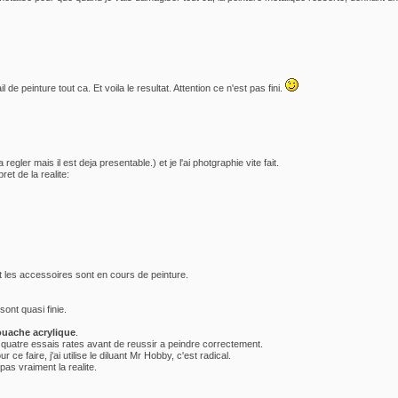
e peinture tout ca. Et voila le resultat. Attention ce n'est pas fini.
a regler mais il est deja presentable.) et je l'ai photgraphie vite fait.
ret de la realite:
 et les accessoires sont en cours de peinture.
sont quasi finie.
uache acrylique
.
it quatre essais rates avant de reussir a peindre correctement.
r ce faire, j'ai utilise le diluant Mr Hobby, c'est radical.
pas vraiment la realite.