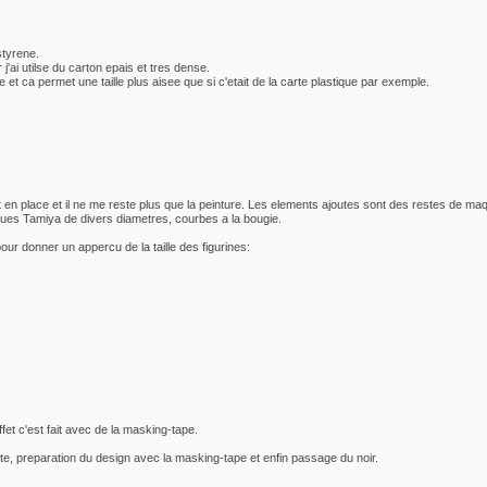
styrene.
'ai utilse du carton epais et tres dense.
 et ca permet une taille plus aisee que si c'etait de la carte plastique par exemple.
ont en place et il ne me reste plus que la peinture. Les elements ajoutes sont des restes de 
iques Tamiya de divers diametres, courbes a la bougie.
our donner un appercu de la taille des figurines:
fet c'est fait avec de la masking-tape.
te, preparation du design avec la masking-tape et enfin passage du noir.