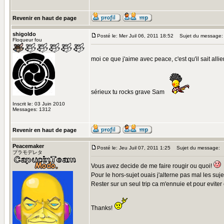
Revenir en haut de page
shigoldo
Posté le: Mer Juil 06, 2011 18:52
Sujet du message:
Floqueur fou
moi ce que j'aime avec peace, c'est qu'il sait alli
sérieux tu rocks grave Sam
Inscrit le: 03 Juin 2010
Messages: 1312
Revenir en haut de page
Peacemaker
Posté le: Jeu Juil 07, 2011 1:25
Sujet du message:
プラモデレタ
Vous avez decide de me faire rougir ou quoi!
Pour le hors-sujet ouais j'alterne pas mal les suje
Rester sur un seul trip ca m'ennuie et pour eviter 
Thanks!