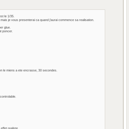
st le 1/35.
 mais je vous presenterai ca quand j'aurai commence sa realisation.
per glue.
ut poncer.
 bien le miens a ete encrasse, 30 secondes.
controlable.
ffet realiste.