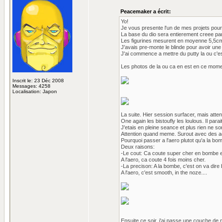
Peacemaker a écrit:
Yo!
Je vous presente l'un de mes projets pour
La base du dio sera entierement creee par
Les figurines mesurent en moyenne 5,5c
J'avais pre-monte le blinde pour avoir une i
J'ai commence a mettre du putty la ou c'est
Les photos de la ou ca en est en ce mome
Inscrit le: 23 Déc 2008
Messages: 4258
Localisation: Japon
La suite. Hier session surfacer, mais atten
One again les bistoufly les loulous. Il par
J'etais en pleine seance et plus rien ne sor
Attention quand meme. Surout avec des aer
Pourquoi passer a l'aero plutot qu'a la bo
Deux raisons:
-Le cout: Ca coute super cher en bombe et p
A l'aero, ca coute 4 fois moins cher.
-La precison: A la bombe, c'est on va dire 
A l'aero, c'est smooth, in the noze....
Ensuite ce soir, j'ai passe une couche de 