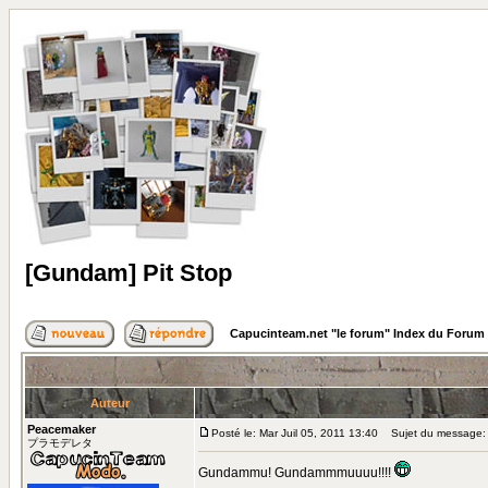
[Gundam] Pit Stop
Capucinteam.net "le forum" Index du Forum
Auteur
Peacemaker
Posté le: Mar Juil 05, 2011 13:40
Sujet du message: 
プラモデレタ
Gundammu! Gundammmuuuu!!!!