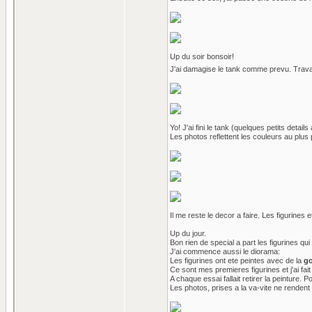
Up du soir bonsoir!
J'ai damagise le tank comme prevu. Travail d
Yo! J'ai fini le tank (quelques petits details 
Les photos reflettent les couleurs au plus p
Il me reste le decor a faire. Les figurines
Up du jour.
Bon rien de special a part les figurines qui 
J'ai commence aussi le diorama:
Les figurines ont ete peintes avec de la
go
Ce sont mes premieres figurines et j'ai fa
A chaque essai fallait retirer la peinture. Pou
Les photos, prises a la va-vite ne rendent 