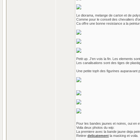
Le diorama, melange de carton et de poly
Comme pour le conseil des chevaliers d'or j
Ca offre une bonne resistance a la peinture
Petit up. J'en vois la fin. Les elements s
Les canalisations sont des tiges de plast
Une petite toph des figurines auparavant p
Pour les bandes jaunes et noires, oui en ef
Voila deux photos du wip:
La premiere avec la bande jaune deja pein
Retirer
delicatement
la masking et voila.