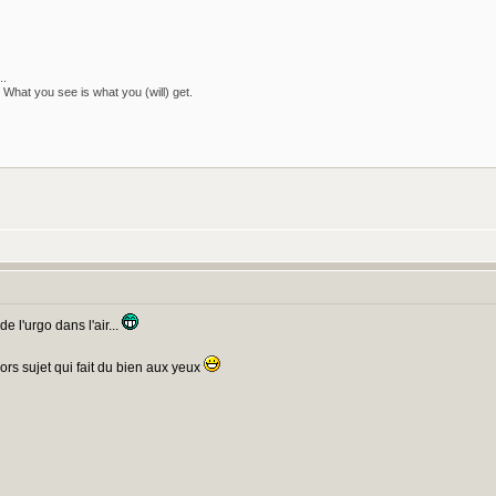
..
 What you see is what you (will) get.
e l'urgo dans l'air...
ors sujet qui fait du bien aux yeux