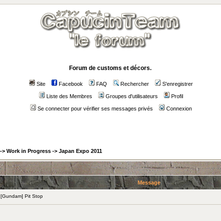
Forum de customs et décors.
Site
Facebook
FAQ
Rechercher
S'enregistrer
Liste des Membres
Groupes d'utilisateurs
Profil
Se connecter pour vérifier ses messages privés
Connexion
->
Work in Progress
->
Japan Expo 2011
Message
[Gundam] Pit Stop