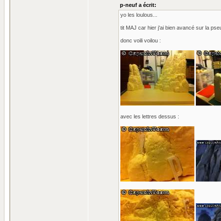
p-neuf a écrit:
yo les loulous...
tit MAJ car hier j'ai bien avancé sur la p
donc voili voilou :
avec les lettres dessus :