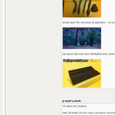
avant que l'on me pose la question .. le tr
j'ai aussi fait mes test d'imitation bois (m
p-neuf a écrit:
Yo alors les loulous...
hier j'ai tenté un truc tous con pour recycle