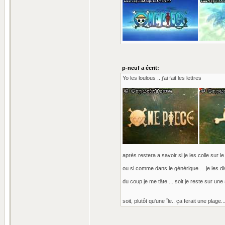
p-neuf a écrit:
Yo les loulous .. j'ai fait les lettres
après restera a savoir si je les colle sur 
ou si comme dans le générique ... je les di
du coup je me tâte ... soit je reste sur une 
soit, plutôt qu'une île.. ça ferait une plag