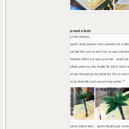
p-neuf a écrit:
yo les loulous...
après avoir passer mon samedi soir a déco
j'ai fait hier soir un test voir ce que cela 
histoire d'être sur que ça le fait... avant d
j'étais parti sur des feuille de 15cm 10cm e
en les fessant je me disait les 15 cm sont 
et au final elle sont encore trop petite ^^
perso j'aime bien... après faudra par contre