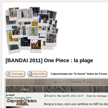
[BANDAI 2011] One Piece : la plage
Capucinteam.net "le forum" Index du Forum
Auteur
p-neuf
Posté le: Mar Juil 05, 2011 13:27
Sujet du message: [
Admin. honoraire (^0^)
Bonjour à tous, voici une synthèse du WIP du déc