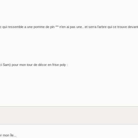
uc qui ressemble a une pomme de pin ^^ n'en ai pas une.. et serra l'arbre qui ce trouve devant l
erci Sam) pour mon tour de décor en frise poly :
r mon île...