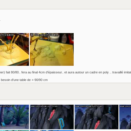
.
mer) fait 80/80.. fera au final 4cm d'épaisseur.. et aura autour un cadre en poly .. travaillé imitat
r besoin d'une table de +-90/90 cm