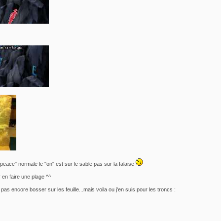
peace" normale le "on" est sur le sable pas sur la falaise
 en faire une plage ^^
i pas encore bosser sur les feuille...mais voila ou j'en suis pour les troncs :