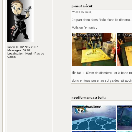
p-neuf a écrit:
Yo les loulous,
Je part donc dans l'idée d'une ile déserte..
Voila ou j'en suis :
Inscrit le: 02 Nov 2007
Messages: 5910
Localisation: Nord - Pas de
Calais
l'île fait +- 60cm de diamètre . et la base (
donc en tous poser au sol ça devrait avoi
needformanga a écrit: