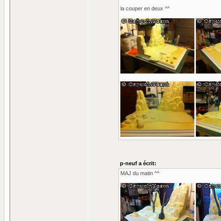
la couper en deux ^^
p-neuf a écrit:
MAJ du matin ^^