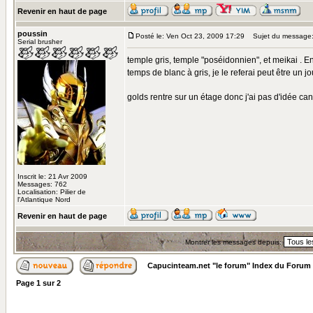
Revenir en haut de page
poussin
Posté le: Ven Oct 23, 2009 17:29
Sujet du message
Serial brusher
temple gris, temple "poséidonnien", et meikai . En 
temps de blanc à gris, je le referai peut être un j
golds rentre sur un étage donc j'ai pas d'idée c
Inscrit le: 21 Avr 2009
Messages: 762
Localisation: Pilier de
l'Atlantique Nord
Revenir en haut de page
Montrer les messages depuis:
Capucinteam.net "le forum" Index du Forum
Page
1
sur
2