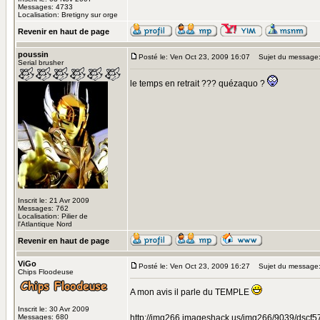
Messages: 4733
Localisation: Bretigny sur orge
Revenir en haut de page
poussin
Posté le: Ven Oct 23, 2009 16:07
Sujet du message
Serial brusher
le temps en retrait ??? quézaquo ?
Inscrit le: 21 Avr 2009
Messages: 762
Localisation: Pilier de
l'Atlantique Nord
Revenir en haut de page
ViGo
Posté le: Ven Oct 23, 2009 16:27
Sujet du message
Chips Floodeuse
A mon avis il parle du TEMPLE
Inscrit le: 30 Avr 2009
Messages: 680
http://img266.imageshack.us/img266/9039/dscf5