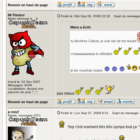
Revenir en haut de page
Mr Patator
Posté le: Dim Sep 06, 2009 22:18
Sujet du message
Modo méchant è__é
Mens a écrit:
tu déchires Celicar, je suis fan de ton boulot
rrraaaaaaaaaaa tu déboites
je les voudrais toutes
Inscrit le: 02 Nov 2007
Messages: 8249
Localisation: devant une
planche de poly ^_^;
pas mieux
Revenir en haut de page
p-neuf
Posté le: Lun Sep 07, 2009 8:31
Sujet du message:
Admin. honoraire (^0^)
Yep c'est vraiment très très sympa tout ça 