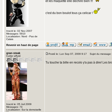
et les maquette elle déchire bien !!!
c'est du bon boulot tous ça celicar !
Inscrit le: 02 Nov 2007
Messages: 5910
Localisation: Nord - Pas de
Calais
Revenir en haut de page
gran-steak
Posté le: Lun Sep 07, 2009 9:17
Sujet du message:
Cutter affuté
Tu touche ta bille en recolo y'a pas à dire! Les b
Inscrit le: 05 Juil 2009
Messages: 74
Localisation: Sur la demoiselle