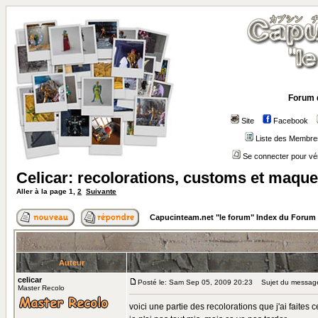
Forum 
Site
Facebook
Liste des Membre
Se connecter pour vé
Celicar: recolorations, customs et maque
Aller à la page
1
,
2
Suivante
Capucinteam.net "le forum" Index du Forum
Auteur
celicar
Posté le: Sam Sep 05, 2009 20:23
Sujet du message: 
Master Recolo
voici une partie des recolorations que j'ai faites