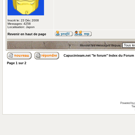
Inscrit le: 23 Déc 2008
Messages: 4258
Localisation: Japon
Revenir en haut de page
Montrer les messages depuis:
Capucinteam.net "le forum" Index du Forum
Page
1
sur
2
Powered by
Tra