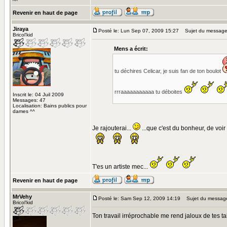
^^
Revenir en haut de page
Jiraya
Posté le: Lun Sep 07, 2009 15:27
Sujet du message
Bricol'kid
Mens a écrit:
tu déchires Celicar, je suis fan de ton boulot
rrraaaaaaaaaaa tu déboites
Inscrit le: 04 Juil 2009
Messages: 47
Localisation: Bains publics pour
dames ^^
Je rajouterai...
...que c'est du bonheur, de voir 
T'es un artiste mec...
Revenir en haut de page
MrVehy
Posté le: Sam Sep 12, 2009 14:19
Sujet du messag
Bricol'kid
Ton travail irréprochable me rend jaloux de tes tal