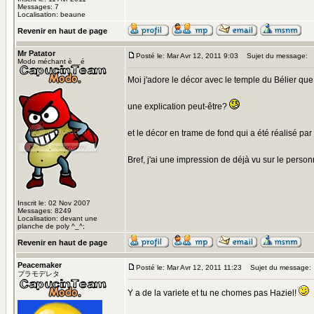
Messages: 7
Localisation: beaune
Revenir en haut de page
Mr Patator
Posté le: Mar Avr 12, 2011 9:03
Sujet du message:
Modo méchant è__é
Moi j'adore le décor avec le temple du Bélier que
une explication peut-être?
et le décor en trame de fond qui a été réalisé par
Bref, j'ai une impression de déjà vu sur le per
Inscrit le: 02 Nov 2007
Messages: 8249
Localisation: devant une
planche de poly ^_^;
Revenir en haut de page
Peacemaker
Posté le: Mar Avr 12, 2011 11:23
Sujet du message:
プラモデレタ
Y a de la variete et tu ne chomes pas Haziel!