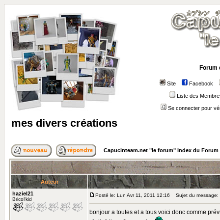
Forum 
Site
Facebook
Liste des Membre
Se connecter pour vé
mes divers créations
Capucinteam.net "le forum" Index du Forum
Auteur
haziel21
Posté le: Lun Avr 11, 2011 12:16
Sujet du message: m
Bricol'kid
bonjour a toutes et a tous voici donc comme prévu