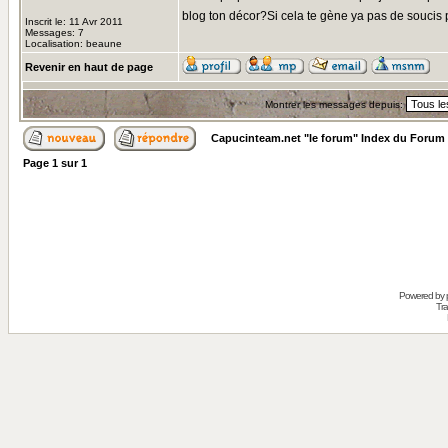
blog ton décor?Si cela te gène ya pas de soucis 
Inscrit le: 11 Avr 2011
Messages: 7
Localisation: beaune
Revenir en haut de page
Montrer les messages depuis:
Capucinteam.net "le forum" Index du Forum
Page
1
sur
1
Powered by
Tra