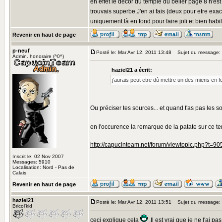
en effet le décor du temple du bélier page 8 n'est 
trouvais superbe.J'en ai fais (deux pour etre exac
uniquement là en fond pour faire joli et bien habil
Revenir en haut de page
p-neuf
Posté le: Mar Avr 12, 2011 13:48
Sujet du message:
Admin. honoraire (^0^)
haziel21 a écrit:
j'aurais peut etre dû mettre un des miens en 
Ou préciser tes sources... et quand t'as pas les sou
en l'occurence la remarque de la patate sur ce te
http://capucinteam.net/forum/viewtopic.php?t=90
Inscrit le: 02 Nov 2007
Messages: 5910
Localisation: Nord - Pas de
Calais
Revenir en haut de page
haziel21
Posté le: Mar Avr 12, 2011 13:51
Sujet du message:
Bricol'kid
ceci explique cela
.Il est vrai que je ne l'ai pa