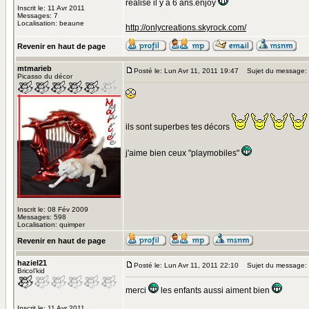
réalisé il y a 6 ans.enjoy
Inscrit le: 11 Avr 2011
Messages: 7
Localisation: beaune
http://onlycreations.skyrock.com/
Revenir en haut de page
mtmarieb
Posté le: Lun Avr 11, 2011 19:47
Sujet du message:
Picasso du décor
ils sont superbes tes décors
j'aime bien ceux "playmobiles"
Inscrit le: 08 Fév 2009
Messages: 598
Localisation: quimper
Revenir en haut de page
haziel21
Posté le: Lun Avr 11, 2011 22:10
Sujet du message:
Bricol'kid
merci
les enfants aussi aiment bien
Inscrit le: 11 Avr 2011