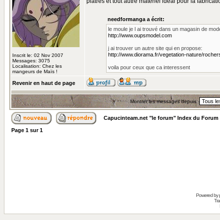
platres et tout autre matériel idéal pour la fabricat
needformanga a écrit:
le moule je l ai trouvé dans un magasin de model
http://www.oupsmodel.com
j ai trouver un autre site qui en propose:
http://www.diorama.fr/vegetation-nature/roche
Inscrit le: 02 Nov 2007
Messages: 3075
Localisation: Chez les
voila pour ceux que ca interessent
mangeurs de Maïs !
Revenir en haut de page
Montrer les messages depuis:
Capucinteam.net "le forum" Index du Forum
Page
1
sur
1
Powered by
Tra