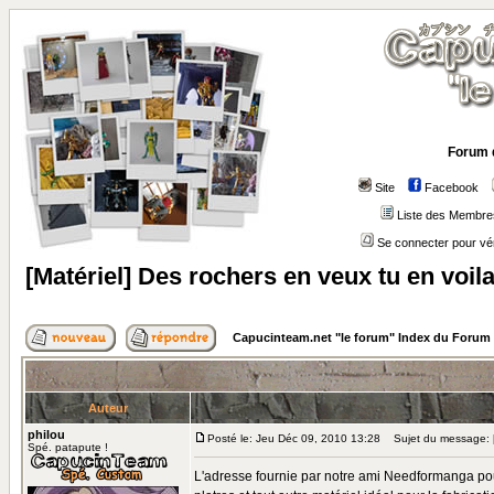
Forum 
Site
Facebook
Liste des Membre
Se connecter pour vé
[Matériel] Des rochers en veux tu en voil
Capucinteam.net "le forum" Index du Forum
Auteur
philou
Posté le: Jeu Déc 09, 2010 13:28
Sujet du message: [M
Spé. patapute !
L'adresse fournie par notre ami Needformanga pour