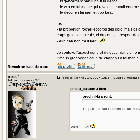
+ l'agencement prévu pour la deltof
+ le wip en lui meme qui revele le travail enorm
+ le decor en lui meme, trop beau
les - :
- la proportion rocher et corps des gold, mais ca 
corps gold cote a cote, et du coup, le respect de 
- euh bah non c'est tout...
Je souleve l'aspect général du décor dans un ense
Bref un groooooos coup de chapeau a toi mon pin
Revenir en haut de page
p-neuf
Posté le: Mer Nov 14, 2007 13:15
Sujet du message
Admin. honoraire (^0^)
philou_custom a écrit:
orochi ikki a écrit:
Un petit tuto sur la technique de moul
Pareil !!! lol
...