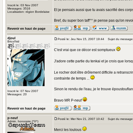
Inscrit le: 03 Nov 2007
Messages: 3516
Et je pensais aussi que tu avais sacrifié des cor
Localisation: région Bordelaise
Bref, du super bon taff^^ je pense pas qu'on revoi
Revenir en haut de page
djoul
Posté le: Jeu Nov 15, 2007 19:44
Sujet du message
Bricol'kid
C'est vrai que ce décor est somptueux
J'adore cette partie du tenkai et je crois que lorsq
Le rocher doit être drôlement difficile a retranscri
contrainte de temps ...
Sinon le rendu de l'eau, je le trouve époustoufla
Inscrit le: 07 Nov 2007
Messages: 20
Bravo MR P-neuf
Revenir en haut de page
p-neuf
Posté le: Mer Nov 21, 2007 10:42
Sujet du message
Admin. honoraire (^0^)
Merci les loulous