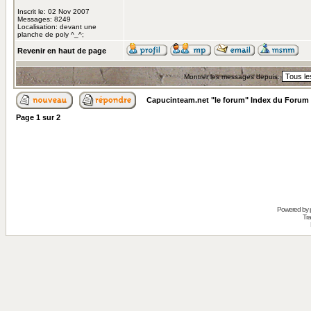
Inscrit le: 02 Nov 2007
Messages: 8249
Localisation: devant une
planche de poly ^_^;
Revenir en haut de page
Montrer les messages depuis:
Capucinteam.net "le forum" Index du Forum
Page
1
sur
2
Powered by
Tra