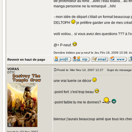
de profondeur au fond ...avec l'eau blabla... au fina
manga personne ne la remarqué ...hihi
- mon idée de départ c'était un format beaucoup p
DELTOPH
je préfère garder une de mes créati
voili voilou... si vous avez des questions ??? à l'occ
@+ P-neuf.
Dernière édition par p-neuf le Jeu Fév 19, 2009 15:39; édi
Revenir en haut de page
VORAS
Posté le: Mer Nov 14, 2007 12:27
Sujet du message
DTTC
une vrai tuerie ce décor
-point fort: c'est trop beau
-point faible:tu me le donnes?
biensur j'aurais beaucoup aimé que tous les cheva
Inscrit le: 02 Nov 2007