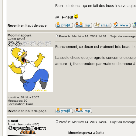
Bien... dit donc ...ça en fait des trucs à suive aujour
@ +P-neuf
Revenir en haut de page
Moominspowa
Posté le: Mer Nov 14, 2007 14:01
Sujet du message
Cutter affuté
Franchement, ce décor est vraiment très beau. Le 
La seule chose que je regrette concerne les corps
armure...), ils ne rendent pas vraiment honneur à 
Inscrit le: 09 Nov 2007
Messages: 60
Localisation: Paris
Revenir en haut de page
p-neuf
Posté le: Mer Nov 14, 2007 14:04
Sujet du message
Admin. honoraire (^0^)
Moominspowa a écrit: