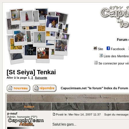
Forum 
Site
Facebook
Liste des Membre
Se connecter pour vé
[St Seiya] Tenkai
Aller à la page
1
,
2
Suivante
Capucinteam.net "le forum" Index du Forum
Auteur
p-neuf
Posté le: Mer Nov 14, 2007 11:37
Sujet du message: 
Admin. honoraire (^0^)
Salut les gars...