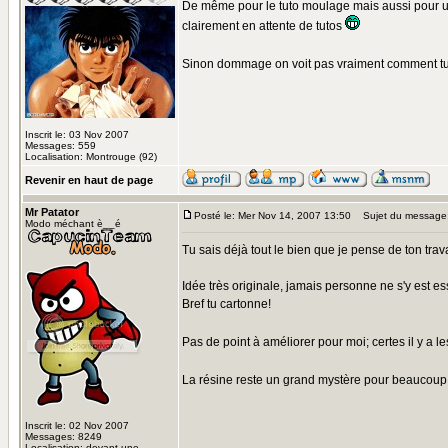
De même pour le tuto moulage mais aussi pour un t
clairement en attente de tutos
Sinon dommage on voit pas vraiment comment tu a
Inscrit le: 03 Nov 2007
Messages: 559
Localisation: Montrouge (92)
Revenir en haut de page
Mr Patator
Posté le: Mer Nov 14, 2007 13:50
Sujet du message
Modo méchant è__é
Tu sais déjà tout le bien que je pense de ton travai
Idée très originale, jamais personne ne s'y est essay
Bref tu cartonne!
Pas de point à améliorer pour moi; certes il y a 
La résine reste un grand mystère pour beaucoup d
Inscrit le: 02 Nov 2007
Messages: 8249
Localisation: devant une