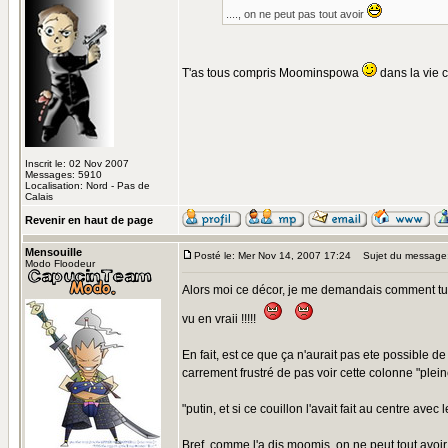
...., on ne peut pas tout avoir
T'as tous compris Moominspowa
dans la vie c
Inscrit le: 02 Nov 2007
Messages: 5910
Localisation: Nord - Pas de
Calais
Revenir en haut de page
Mensouille
Posté le: Mer Nov 14, 2007 17:24
Sujet du message
Modo Floodeur
Alors moi ce décor, je me demandais comment tu all
vu en vraii !!!!!
En fait, est ce que ça n'aurait pas ete possible de
carrement frustré de pas voir cette colonne "pleine
"putin, et si ce couillon l'avait fait au centre ave
Bref, comme l'a dis moomis, on ne peut tout avoir