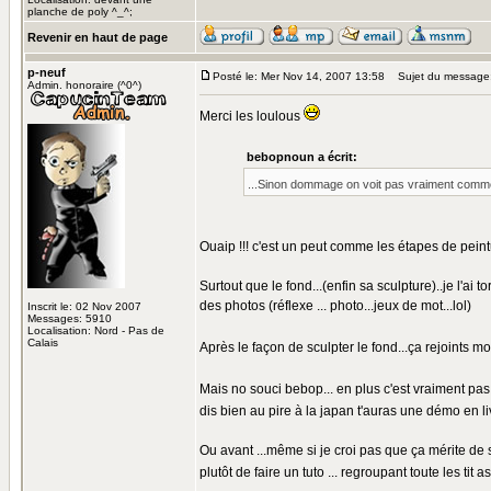
planche de poly ^_^;
Revenir en haut de page
p-neuf
Posté le: Mer Nov 14, 2007 13:58
Sujet du message
Admin. honoraire (^0^)
Merci les loulous
bebopnoun a écrit:
...Sinon dommage on voit pas vraiment commen
Ouaip !!! c'est un peut comme les étapes de peinture.
Surtout que le fond...(enfin sa sculpture)..je l'ai 
des photos (réflexe ... photo...jeux de mot...lol)
Inscrit le: 02 Nov 2007
Messages: 5910
Localisation: Nord - Pas de
Calais
Après le façon de sculpter le fond...ça rejoints m
Mais no souci bebop... en plus c'est vraiment pas c
dis bien au pire à la japan t'auras une démo en l
Ou avant ...même si je croi pas que ça mérite de s
plutôt de faire un tuto ... regroupant toute les tit