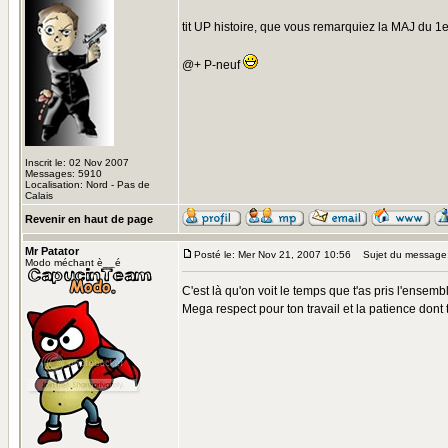
tit UP histoire, que vous remarquiez la MAJ du 1
@+ P-neuf
Inscrit le: 02 Nov 2007
Messages: 5910
Localisation: Nord - Pas de
Calais
Revenir en haut de page
Mr Patator
Posté le: Mer Nov 21, 2007 10:56
Sujet du message
Modo méchant è__é
C'est là qu'on voit le temps que t'as pris l'ensem
Mega respect pour ton travail et la patience dont 