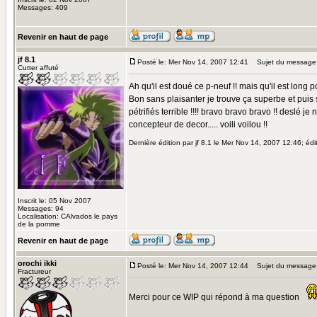
Messages: 409
Revenir en haut de page
jf 8.1
Posté le: Mer Nov 14, 2007 12:41
Sujet du message
Cutter affuté
Ah qu'il est doué ce p-neuf !! mais qu'il est long
Bon sans plaisanter je trouve ça superbe et puis su
pétrifiés terrible !!!! bravo bravo bravo !! deslé
concepteur de decor..... voili voilou !!
Dernière édition par jf 8.1 le Mer Nov 14, 2007 12:46; édit
Inscrit le: 05 Nov 2007
Messages: 94
Localisation: CAlvados le pays
de la pomme
Revenir en haut de page
orochi ikki
Posté le: Mer Nov 14, 2007 12:44
Sujet du message
Fractureur
Merci pour ce WIP qui répond à ma question