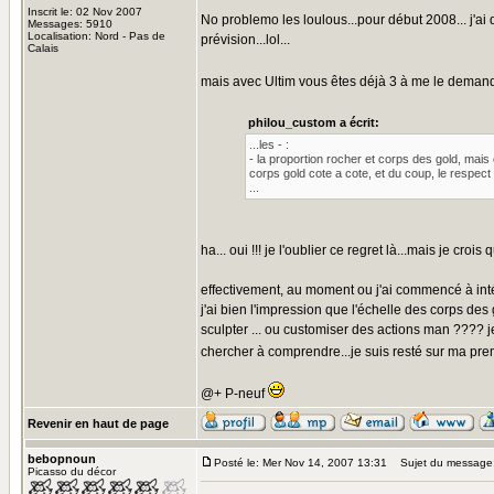
Inscrit le: 02 Nov 2007
No problemo les loulous...pour début 2008... j'ai d
Messages: 5910
Localisation: Nord - Pas de
prévision...lol...
Calais
mais avec Ultim vous êtes déjà 3 à me le demand
philou_custom a écrit:
...les - :
- la proportion rocher et corps des gold, mais 
corps gold cote a cote, et du coup, le respect 
...
ha... oui !!! je l'oublier ce regret là...mais je crois
effectivement, au moment ou j'ai commencé à intégr
j'ai bien l'impression que l'échelle des corps des g
sculpter ... ou customiser des actions man ???? j
chercher à comprendre...je suis resté sur ma pr
@+ P-neuf
Revenir en haut de page
bebopnoun
Posté le: Mer Nov 14, 2007 13:31
Sujet du message
Picasso du décor