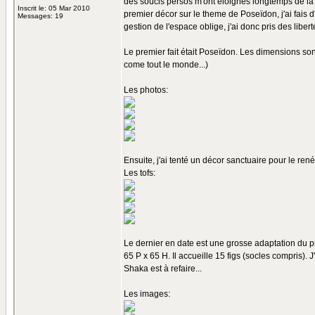
des soucis persos m'ont éloignés longtemps de la pa
Inscrit le: 05 Mar 2010
premier décor sur le theme de Poseïdon, j'ai fais d
Messages: 19
gestion de l'espace oblige, j'ai donc pris des libe
Le premier fait était Poseïdon. Les dimensions son
come tout le monde...)
Les photos:
Ensuite, j'ai tenté un décor sanctuaire pour le re
Les tofs:
Le dernier en date est une grosse adaptation du p
65 P x 65 H. Il accueille 15 figs (socles compris). J
Shaka est à refaire...
Les images: