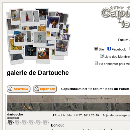
Forum 
Site
Facebook
Liste des Membre
Se connecter pour vé
galerie de Dartouche
Capucinteam.net "le forum" Index du Forum
Auteur
dartouche
Posté le: Mer Juil 27, 2011 20:30
Sujet du message: ga
Bricol'kid
Bonjour,