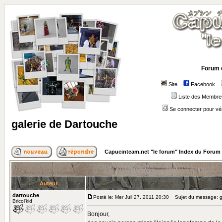
Forum 
Site
Facebook
Liste des Membre
Se connecter pour vé
galerie de Dartouche
Capucinteam.net "le forum" Index du Forum
Auteur
dartouche
Posté le: Mer Juil 27, 2011 20:30
Sujet du message: ga
Bricol'kid
Bonjour,