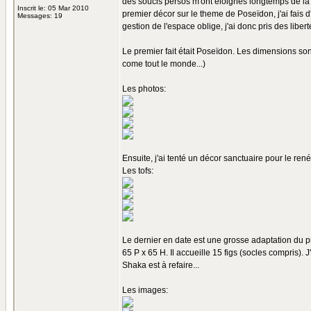
des soucis persos m'ont éloignés longtemps de la pa
Inscrit le: 05 Mar 2010
premier décor sur le theme de Poseïdon, j'ai fais d
Messages: 19
gestion de l'espace oblige, j'ai donc pris des libe
Le premier fait était Poseïdon. Les dimensions son
come tout le monde...)
Les photos:
Ensuite, j'ai tenté un décor sanctuaire pour le re
Les tofs:
Le dernier en date est une grosse adaptation du p
65 P x 65 H. Il accueille 15 figs (socles compris). J
Shaka est à refaire...
Les images: