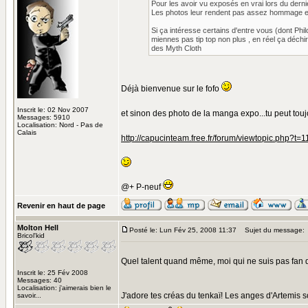
Pour les avoir vu exposés en vrai lors du derni
Les photos leur rendent pas assez hommage en 
Si ça intéresse certains d'entre vous (dont Phi
miennes pas tip top non plus , en réel ça déc
des Myth Cloth
Déjà bienvenue sur le fofo
Inscrit le: 02 Nov 2007
et sinon des photo de la manga expo...tu peut toujou
Messages: 5910
Localisation: Nord - Pas de
Calais
http://capucinteam.free.fr/forum/viewtopic.php?t=1
@+ P-neuf
Revenir en haut de page
Molton Hell
Posté le: Lun Fév 25, 2008 11:37
Sujet du message:
Bricol'kid
Quel talent quand même, moi qui ne suis pas fan de
Inscrit le: 25 Fév 2008
Messages: 40
Localisation: j'aimerais bien le
J'adore tes créas du tenkaï! Les anges d'Artemis 
savoir...