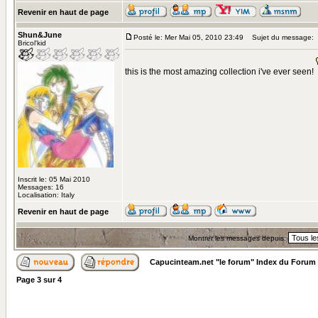
Revenir en haut de page
Shun&June
Posté le: Mer Mai 05, 2010 23:49
Sujet du message:
Bricol'kid
this is the most amazing collection i've ever seen!
Inscrit le: 05 Mai 2010
Messages: 16
Localisation: Italy
Revenir en haut de page
Montrer les messages depuis:
Capucinteam.net "le forum" Index du Forum
Page
3
sur
4