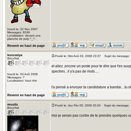
Inscrit le: 02 Nov 2007
Messages: 8249
Localisation: devant une
planche de poly ^_^;
Revenir en haut de page
kuruseiya
Posté le: Dim Aoû 03, 2008 23:37
Sujet du message:
Bricol'kid
et allez ,encore un poste pour te dire que t'es suup
spectres...il y'a pas de mots.....
Inscrit le: 03 Aoû 2008
Messages: 7
Localisation: haut rhin
t'a pensé a envoyer ta candidature a bandai....tu de
Revenir en haut de page
moulis
Posté le: Jeu Fév 05, 2009 20:20
Sujet du message:
Bricol'kid
moi je serais pas contre de te prendre quelques u