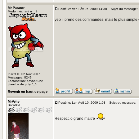
Mr Patator
Posté le: Ven Fév 06, 2009 14:38
Sujet du message:
Modo méchant è__é
yep il prend des commandes, mais le plus simple 
Inscrit le: 02 Nov 2007
Messages: 8249
Localisation: devant une
planche de poly ^_^;
Revenir en haut de page
MrVehy
Posté le: Lun Aoû 10, 2009 1:03
Sujet du message:
Bricol'kid
Respect, ô grand maître