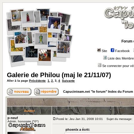
Forum 
Site
Facebook
Liste des Membre
Se connecter pour vé
Galerie de Philou (maj le 21/11/07)
Aller à la page
Précédente
1
,
2
,
3
,
4
Suivante
Capucinteam.net "le forum" Index du Forum
Auteur
p-neuf
Posté le: Jeu Jan 31, 2008 10:01
Sujet du message:
Admin. honoraire (^0^)
phoenlx a écrit: