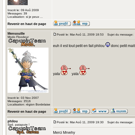
Inscrit le: 09 Aoû 2009
Messages: 39
Localisation: si je peux ...
Revenir en haut de page
Mensouille
Posté le: Mar Aoû 11, 2009 18:53
Sujet du message:
Modo Floodeur
euh il est tout petit en fait philou
donc petit mai
yata
yata
Inscrit le: 03 Nov 2007
Messages: 3516
Localisation: région Bordelaise
Revenir en haut de page
philou
Posté le: Mar Aoû 11, 2009 19:30
Sujet du message:
Spé. patapute !
Merci Mrvehy