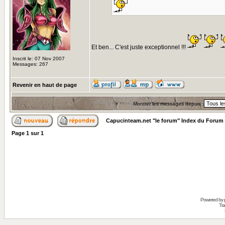
Et ben... C'est juste exceptionnel !!!
Inscrit le: 07 Nov 2007
Messages: 267
Revenir en haut de page
Montrer les messages depuis:
Capucinteam.net "le forum" Index du Forum
Page
1
sur
1
Powered by
Tra