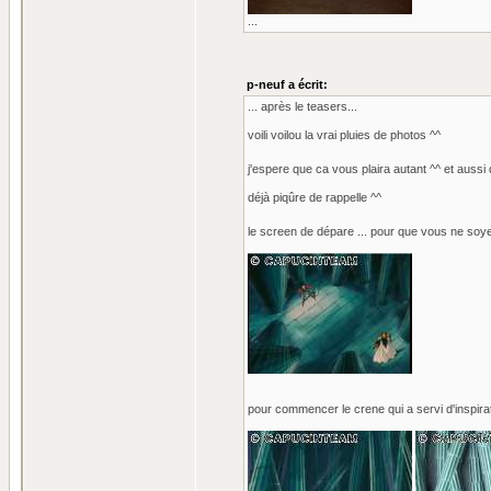
...
p-neuf a écrit:
... après le teasers...
voili voilou la vrai pluies de photos ^^
j'espere que ca vous plaira autant ^^ et aussi
déjà piqûre de rappelle ^^
le screen de dépare ... pour que vous ne soye
pour commencer le crene qui a servi d'inspirati