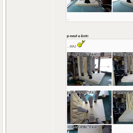
...
p-neuf a écrit:
...MAJ