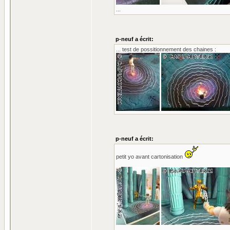
...
p-neuf a écrit:
... test de possitionnement des chaines :
p-neuf a écrit:
petit yo avant cartonisation
...