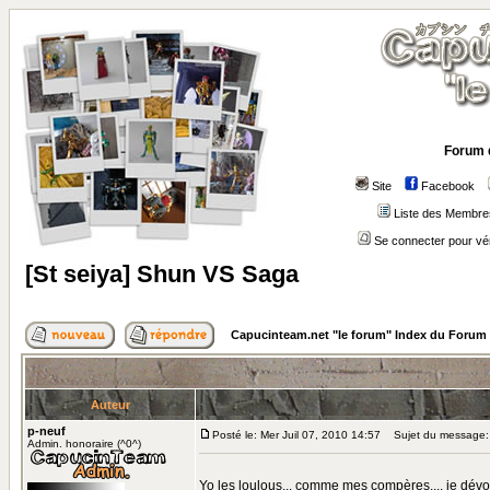
Forum 
Site
Facebook
Liste des Membre
Se connecter pour vé
[St seiya] Shun VS Saga
Capucinteam.net "le forum" Index du Forum
Auteur
p-neuf
Posté le: Mer Juil 07, 2010 14:57
Sujet du message: 
Admin. honoraire (^0^)
Yo les loulous... comme mes compères.... je dévo