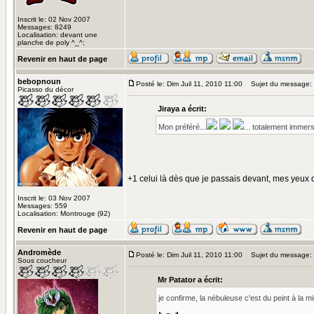
Inscrit le: 02 Nov 2007
Messages: 8249
Localisation: devant une
planche de poly ^_^;
Revenir en haut de page
bebopnoun
Posté le: Dim Juil 11, 2010 11:00
Sujet du message:
Picasso du décor
Jiraya a écrit:
Mon préféré...
... totalement immers
+1 celui là dès que je passais devant, mes yeux d
Inscrit le: 03 Nov 2007
Messages: 559
Localisation: Montrouge (92)
Revenir en haut de page
Andromède
Posté le: Dim Juil 11, 2010 11:00
Sujet du message:
Sous coucheur
Mr Patator a écrit:
je confirme, la nébuleuse c'est du peint à la 