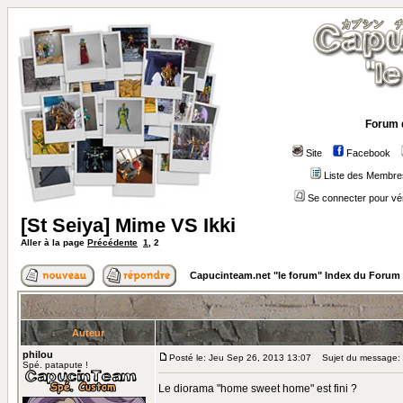
Forum 
Site
Facebook
Liste des Membre
Se connecter pour vé
[St Seiya] Mime VS Ikki
Aller à la page
Précédente
1
,
2
Capucinteam.net "le forum" Index du Forum
Auteur
philou
Posté le: Jeu Sep 26, 2013 13:07
Sujet du message:
Spé. patapute !
Le diorama "home sweet home" est fini ?