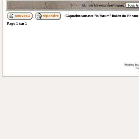
Montrer les messages depuis:
Capucinteam.net "le forum" Index du Forum
Page
1
sur
1
Powered by
Tra