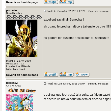
Revenir en haut de page
poussin
Posté le: Sam Juil 02, 2011 17:29
Sujet du message:
Serial brusher
excellent travail Mr Senechal !
ah quand le prochain décors j'ai envie de dire !!!!!!!
ps: j'adore tes customs des soldats du sanctuaire
Inscrit le: 21 Avr 2009
Messages: 762
Localisation: Pilier de
l'Atlantique Nord
Revenir en haut de page
pisces62
Posté le: Lun Juil 04, 2011 10:49
Sujet du message:
Ch'ti Mi Crew
c est vrai que tout posté à la suite, ca fait un sacré
et encore un bravo pour ton dernier decor d asgard