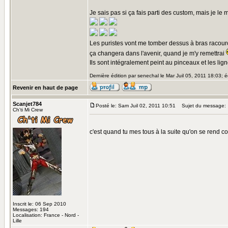
Je sais pas si ça fais parti des custom, mais je le m
Les puristes vont me tomber dessus à bras racourcis
ça changera dans l'avenir, quand je m'y remettrai
Ils sont intégralement peint au pinceaux et les li
Dernière édition par senechal le Mar Juil 05, 2011 18:03; éd
Revenir en haut de page
Scanjet784
Posté le: Sam Juil 02, 2011 10:51
Sujet du message:
Ch'ti Mi Crew
c'est quand tu mes tous à la suite qu'on se rend 
Inscrit le: 06 Sep 2010
Messages: 194
Localisation: France - Nord -
Lille