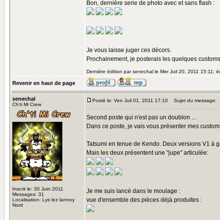
Bon, dernière serie de photo avec et sans flash :
Je vous laisse juger ces décors.
Prochainement, je posterais les quelques customs
Dernière édition par senechal le Mer Juil 20, 2011 15:11; éd
Revenir en haut de page
senechal
Posté le: Ven Juil 01, 2011 17:10
Sujet du message:
Ch'ti Mi Crew
Second poste qui n'est pas un doublon ...
Dans ce poste, je vais vous présenter mes customs
Tatsumi en tenue de Kendo. Deux versions V1 à ga
Mais les deux présentent une "jupe" articulée:
Inscrit le: 30 Juin 2011
Je me suis lancé dans le moulage :
Messages: 31
vue d'ensemble des pièces déjà produites :
Localisation: Lys lez lannoy
Nord